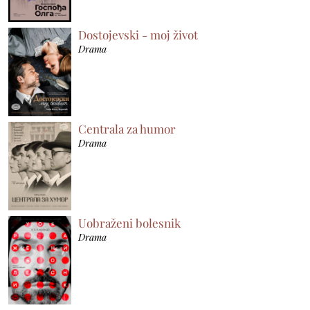
Dostojevski - moj život
Drama
Centrala za humor
Drama
Uobraženi bolesnik
Drama