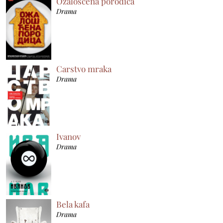
Ožalošćena porodica
Drama
Carstvo mraka
Drama
Ivanov
Drama
Bela kafa
Drama