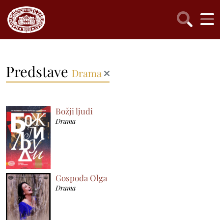
Predstave
Drama
Božji ljudi
Drama
Gospođa Olga
Drama