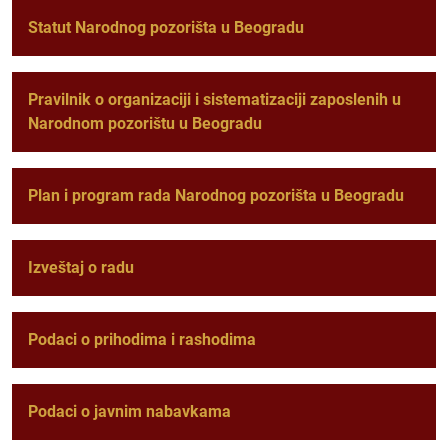
Statut Narodnog pozorišta u Beogradu
Pravilnik o organizaciji i sistematizaciji zaposlenih u
Narodnom pozorištu u Beogradu
Plan i program rada Narodnog pozorišta u Beogradu
Izveštaj o radu
Podaci o prihodima i rashodima
Podaci o javnim nabavkama