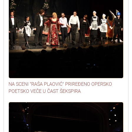
NA SCENI "RAŠA PLAOVIĆ" PRIREĐENO OPERSKO
POETSKO VEČE U ČAST ŠEKSPIRA