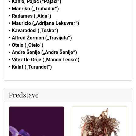
• Kanio, Pajac (“Pajaci“)
• Manriko („Trubadur“)
• Radames („Aida“)
• Mauricio („Adrijana Lekuvrer“)
• Kavaradosi („Toska“)
• Alfred Žermon („Travijata“)
• Otelo („Otelo“)
• Andre Šenije („Andre Šenije“)
• Vitez De Grije („Manon Lesko“)
• Kalaf („Turandot“)
Predstave