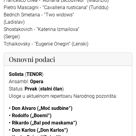
Francesco Cilèa - "Adriana Lecouvreur" (Maurizio)
Pietro Mascagni - "Cavalleria rusticana" (Turiddu)
Bedrich Smetana - "Two widows"
(Ladislav)
Shostakovich - ”Katerina Izmailova”
(Sergei)
Tchaikovsky - ”Eugenie Onegin” (Lenski)
Osnovni podaci
Solista
(
TENOR
)
Ansambl:
Opera
Status:
Prvak
(
stalni član
)
Uloge u aktuelnom repertoaru Narodnog pozorišta:
• Don Alvaro („Moć sudbine“)
• Rodolfo („Boemi“)
• Rikardo („Bal pod maskama“)
• Don Karlos („Don Karlos“)