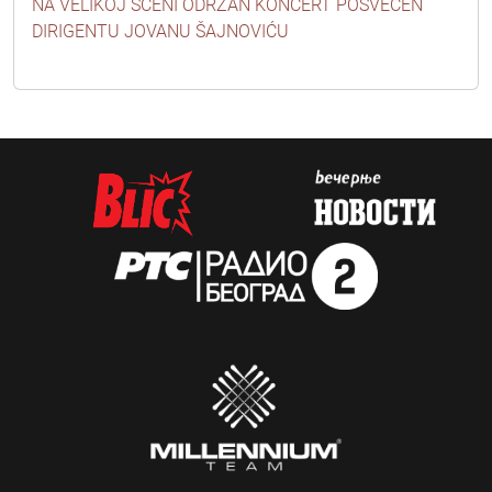
NA VELIKOJ SCENI ODRŽAN KONCERT POSVEĆEN
DIRIGENTU JOVANU ŠAJNOVIĆU