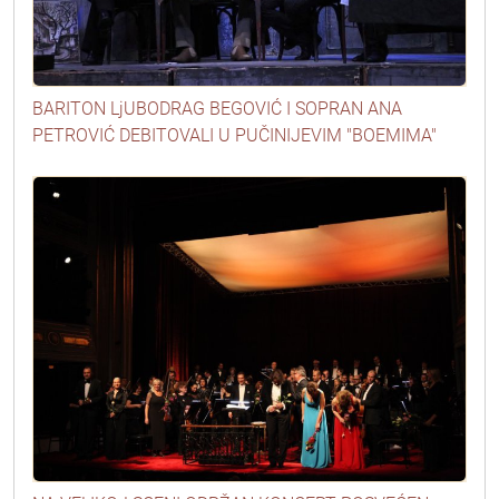
BARITON LjUBODRAG BEGOVIĆ I SOPRAN ANA
PETROVIĆ DEBITOVALI U PUČINIJEVIM "BOEMIMA"