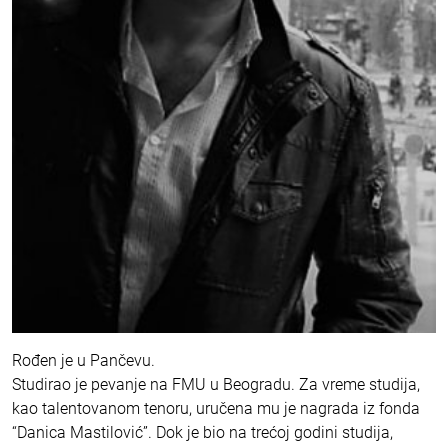
Rođen je u Pančevu.
Studirao je pevanje na FMU u Beogradu. Za vreme studija,
kao talentovanom tenoru, uručena mu je nagrada iz fonda
“Danica Mastilović”. Dok je bio na trećoj godini studija,