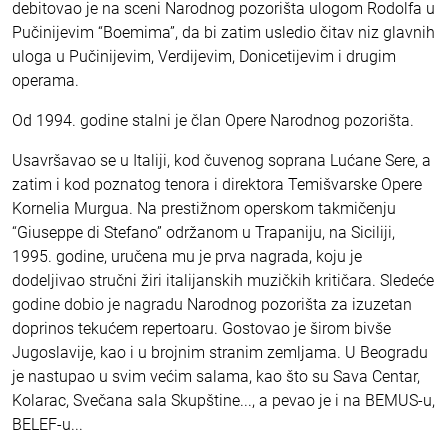
debitovao je na sceni Narodnog pozorišta ulogom Rodolfa u
Pučinijevim “Boemima”, da bi zatim usledio čitav niz glavnih
uloga u Pučinijevim, Verdijevim, Donicetijevim i drugim
operama.
Od 1994. godine stalni je član Opere Narodnog pozorišta.
Usavršavao se u Italiji, kod čuvenog soprana Lućane Sere, a
zatim i kod poznatog tenora i direktora Temišvarske Opere
Kornelia Murgua. Na prestižnom operskom takmičenju
“Giuseppe di Stefano” održanom u Trapaniju, na Siciliji,
1995. godine, uručena mu je prva nagrada, koju je
dodeljivao stručni žiri italijanskih muzičkih kritičara. Sledeće
godine dobio je nagradu Narodnog pozorišta za izuzetan
doprinos tekućem repertoaru. Gostovao je širom bivše
Jugoslavije, kao i u brojnim stranim zemljama. U Beogradu
je nastupao u svim većim salama, kao što su Sava Centar,
Kolarac, Svečana sala Skupštine..., a pevao je i na BEMUS-u,
BELEF-u...