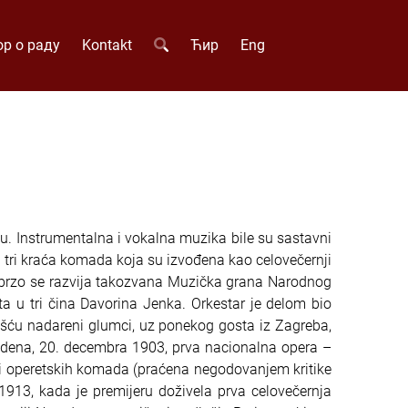
р о раду
Kontakt
Ћир
Eng
 Instrumentalna i vokalna muzika bile su sastavni
i tri kraća komada koja su izvođena kao celovečernji
. Ubrzo se razvija takozvana Muzička grana Narodnog
a u tri čina Davorina Jenka. Orkestar je delom bio
šću nadareni glumci, uz ponekog gosta iz Zagreba,
zvedena, 20. decembra 1903, prva nacionalna opera –
h i operetskih komada (praćena negodovanjem kritike
1913, kada je premijeru doživela prva celovečernja