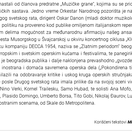
nastali od članova predratne „Muzičke grane“, kojima su se pridr
ičkih sastava. Jedno vreme Orkestar Narodnog pozorišta je na
gog svetskog rata, dirigent Oskar Danon (mladi doktor muzikol
u politiku na provereno kod publike omiljenom italijanskom reper
im delima mogućnost za međunarodnu afirmaciju našeg ansamb
sta Musorgskog u Švajcarskoj u okviru koncertnog ciklusa „
sku kompaniju DECCA 1954, naziva se „Zlatnim periodom” beogr
ropskim i svetskim operskim kućama i festivalima, te panegirike
da je beogradska publika i dalje naklonjena prevashodno „gvoz
 inostrana i domaća savremena operska dela („Pokondirena tik
ailazili na odobravanje kritike i uskog kruga operskih stručnjak
je posle Drugog svetskog rata imala prilike da na svojoj sceni 
, Nino Verki, Kornel Trailesku, Samo Hubad, te solisti Ana Mofo
, Plasido Domingo, Umberto Borsa, Tito Gobi, Nikolaj Đaurov, Lu
na inostranim scenama, od Skale do Metropolitena.
Korišćeni tekstovi
Mi