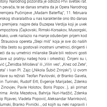
riji Narodnog pozorišta je odložio Prvi svetski rat.
kih pevača, te se danas smatra da je Opera Narodnog
emijera Pučinijeve „Madam Baterflaj“, 11. februara
rskog stvaralaštva u nas karakteriše ono što danas
 premijera: najpre dela Đuzepea Verdija koji je uvek
 kompozitora (Čajkovski, Rimski-Korsakov, Musorgski,
nekako, uvek nailazio na manje oduševljen prijem kod
 Štrausova opereta „Slepi miš“ koja je sve do naših
a često su gostovali inostrani umetnici, dirigenti i
eći da su umetnici milanske Skale bili redovni gosti
ave uz pratnju našeg hora i orkestra). Činjeni su i,
(„Ženidba Miloševa“ ili „Vilin veo“, „Knez od Zete“,
ta“ i Ivan Pl. Zajc („Nikola Šubić Zrinjski“). U ovom
tave su režirali Teofan Pavlovski, dr Branko Gavela,
jin Turinski, Rudolf Ertl, Evgenije Marijašec, Zdenko
Zinovjev, Pavle Holotov, Boris Popov...), ali primat
rima: Anita Mezetova, Bahrija Nuri-Hadžić, Zdenka
ip Rijavec, Vladeta Popović, Aleksandar Marinković,
umski, Branko Pivnički.., od kojih su neki napravili i