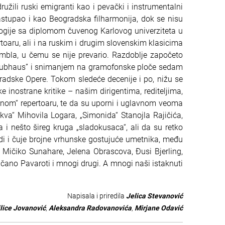
užili ruski emigranti kao i pevački i instrumentalni
stupao i kao Beogradska filharmonija, dok se nisu
ogije sa diplomom čuvenog Karlovog univerziteta u
toaru, ali i na ruskim i drugim slovenskim klasicima
la, u čemu se nije prevario. Razdoblje započeto
Klubhaus” i snimanjem na gramofonske ploče sedam
adske Opere. Tokom sledeće decenije i po, nižu se
 inostrane kritike – našim dirigentima, rediteljima,
denom“ repertoaru, te da su uporni i uglavnom veoma
va“ Mihovila Logara, „Simonida“ Stanojla Rajičića,
a i nešto šireg kruga „sladokusaca“, ali da su retko
vidi i čuje brojne vrhunske gostujuće umetnika, među
, Mičiko Sunahare, Jelena Obrascova, Đusi Bjerling,
čano Pavaroti i mnogi drugi. A mnogi naši istaknuti
Napisala i priredila
Jelica Stevanović
lice Jovanović
,
Aleksandra Radovanovića
,
Mirjane Odavić