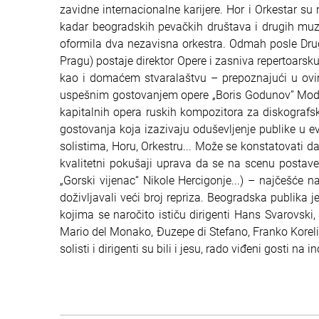
zavidne internacionalne karijere. Hor i Orkestar su 
kadar beogradskih pevačkih društava i drugih muz
oformila dva nezavisna orkestra. Odmah posle Dru
Pragu) postaje direktor Opere i zasniva repertoarsk
kao i domaćem stvaralaštvu – prepoznajući u ov
uspešnim gostovanjem opere „Boris Godunov” Mode
kapitalnih opera ruskih kompozitora za diskograf
gostovanja koja izazivaju oduševljenje publike u ev
solistima, Horu, Orkestru... Može se konstatovati 
kvalitetni pokušaji uprava da se na scenu postave
„Gorski vijenac“ Nikole Hercigonje...) – najčešće n
doživljavali veći broj repriza. Beogradska publika 
kojima se naročito ističu dirigenti Hans Svarovski
Mario del Monako, Đuzepe di Stefano, Franko Koreli
solisti i dirigenti su bili i jesu, rado viđeni gosti 