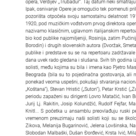
opera, Verdijev „Trubadur“. Taj datum neki smatraju
Ipak, osnivanje Opere je omogućio tek pomenuti pri
pozorišta otpočela svoju samostalnu delatnost 191
1920, pod muzičkim vođstvom prvog direktora opers
nazivamo klasičnim, uglavnom italijanskim repertoar
bio kod publike najomiljeniji, Rosinija, zatim Puči
Borodin) i drugih slovenskih autora (Dvoržak, Smeta
publike i predstave su se na repertoaru zadržavale
dana uvek rado gledana i slušana. Svih tih godina i
solisti, među kojima su bila i imena kao Pjetro Mask
Beograda (bila su to pojedinačna gostovanja, ali ner
ponekad veoma uspešni, pokušaji stvaranja nacionaln
„Koštana“), Stevan Hristić („Suton“), Petar Krstić (
periodu zapaženi su dirigenti Lovro Matačić, Ivan Br
Jurij Lj. Rakitin, Josip Kolundžić, Rudolf Fejfar, M
Knitl... S početka u ansamblu preovlađuju ruski pev
vremenom preuzimaju naši solisti koji su se škol
Zikova, Melanija Bugarinović, Jelena Lovšinska, Na
Slobodan Malbaški, Dušan Đorđević, Krsta Ivić, Milan 