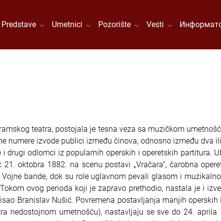
Predstave
Umetnici
Pozorište
Vesti
Информато
amskog teatra, postojala je tesna veza sa muzičkom umetnošću.
ine numere izvode publici između činova, odnosno između dva il
e i drugi odlomci iz popularnih operskih i operetskih partitura
 21. oktobra 1882. na scenu postavi „Vračara“, čarobna operet
a Vojne bande, dok su role uglavnom pevali glasom i muzikalno
. Tokom ovog perioda koji je zapravo prethodio, nastala je i i
apisao Branislav Nušić. Povremena postavljanja manjih operski
tra nedostojnom umetnošću), nastavljaju se sve do 24. aprila 