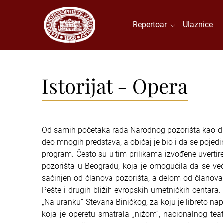
Repertoar
Ulaznice
Istorijat - Opera
Od samih početaka rada Narodnog pozorišta kao dr
deo mnogih predstava, a običaj je bio i da se pojed
program. Često su u tim prilikama izvođene uvertir
pozorišta u Beogradu, koja je omogućila da se već
sačinjen od članova pozorišta, a delom od članov
Pešte i drugih bližih evropskih umetničkih centara
„Na uranku“ Stevana Biničkog, za koju je libreto n
koja je operetu smatrala „nižom“, nacionalnog tea