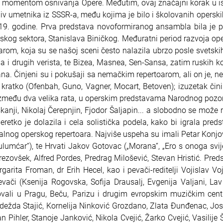
 momentom osnivanja Opere. Međutim, ovaj značajni korak u isto
liv umetnika iz SSSR-a, među kojima je bilo i školovanih opers
9. godine. Prva predstava novoformiranog ansambla bila je pr
kog sektora, Stanislava Biničkog. Međuratni period razvoja ope
om, koja su se našoj sceni često nalazila ubrzo posle svetskih
nija i drugih verista, te Bizea, Masnea, Sen-Sansa, zatim ruskih
na. Činjeni su i pokušaji sa nemačkim repertoarom, ali on je, 
 kratko (Ofenbah, Guno, Vagner, Mocart, Betoven); izuzetak čini
zmeđu dva velika rata, u operskim predstavama Narodnog pozorišt
anji, Nikolaj Čerepnjin, Fjodor Šaljapin... a slobodno se može r
etko je dolazila i cela solistička podela, kako bi igrala predst
og operskog repertoara. Najviše uspeha su imali Petar Konjović 
„Zulumćar“), te Hrvati Jakov Gotovac („Morana“, „Ero s onoga svije
ezovšek, Alfred Pordes, Predrag Milošević, Stevan Hristić. Preds
argarita Froman, dr Erih Hecel, kao i pevači-reditelji Vojislav Vo
ači (Ksenija Rogovska, Sofija Drausalj, Evgenija Valjani, Lav 
ovali u Pragu, Beču, Parizu i drugim evropskim muzičkim cent
dežda Stajić, Kornelija Ninković Grozdano, Zlata Đunđenac, Jos
Pihler, Stanoje Janković, Nikola Cvejić, Žarko Cvejić, Vasilije Š