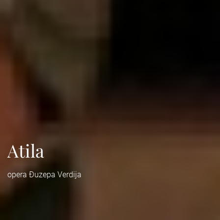
Atila
opera Đuzepa Verdija