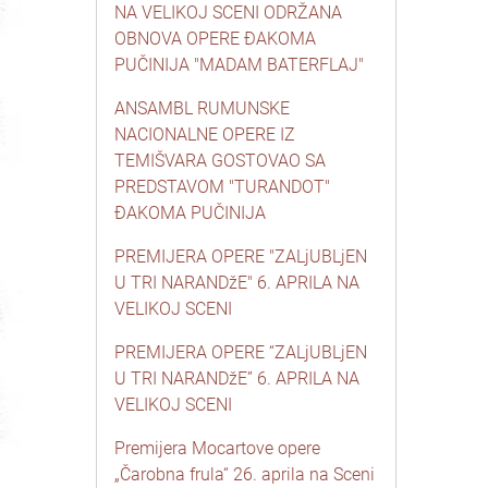
NA VELIKOJ SCENI ODRŽANA
OBNOVA OPERE ĐAKOMA
PUČINIJA "MADAM BATERFLAJ"
ANSAMBL RUMUNSKE
NACIONALNE OPERE IZ
TEMIŠVARA GOSTOVAO SA
PREDSTAVOM "TURANDOT"
ĐAKOMA PUČINIJA
PREMIJERA OPERE "ZALjUBLjEN
U TRI NARANDžE" 6. APRILA NA
VELIKOJ SCENI
PREMIJERA OPERE “ZALjUBLjEN
U TRI NARANDžE” 6. APRILA NA
VELIKOJ SCENI
Premijera Mocartove opere
„Čarobna frula“ 26. aprila na Sceni