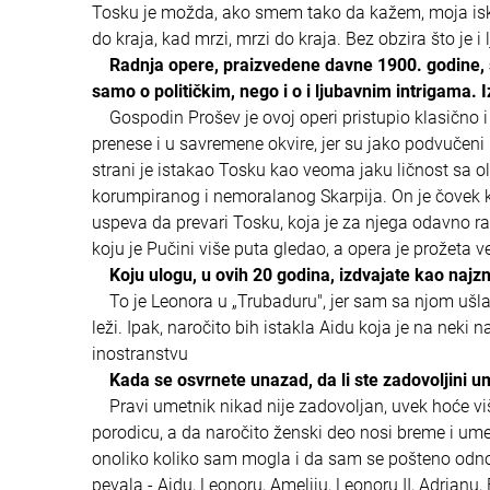
Tosku je možda, ako smem tako da kažem, moja iskreno
do kraja, kad mrzi, mrzi do kraja. Bez obzira što je 
Radnja opere, praizvedene davne 1900. godine, s
samo o političkim, nego i o i ljubavnim intrigama. I
Gospodin Prošev je ovoj operi pristupio klasično i u
prenese i u savremene okvire, jer su jako podvučeni k
strani je istakao Tosku kao veoma jaku ličnost sa ol
korumpiranog i nemoralanog Skarpija. On je čovek ko
uspeva da prevari Tosku, koja je za njega odavno ra
koju je Pučini više puta gledao, a opera je prožet
Koju ulogu, u ovih 20 godina, izdvajate kao najz
To je Leonora u „Trubaduru", jer sam sa njom ušla 
leži. Ipak, naročito bih istakla Aidu koja je na neki
inostranstvu
Kada se osvrnete unazad, da li ste zadovoljini 
Pravi umetnik nikad nije zadovoljan, uvek hoće više
porodicu, a da naročito ženski deo nosi breme i u
onoliko koliko sam mogla i da sam se pošteno odnos
pevala - Aidu, Leonoru, Ameliju, Leonoru II, Adrianu, 