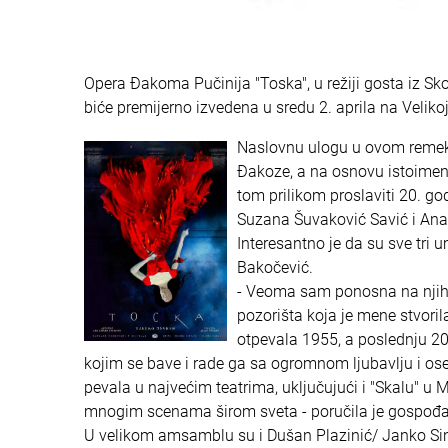
Opera Đakoma Pučinija "Toska", u režiji gosta iz S
biće premijerno izvedena u sredu 2. aprila na Velikoj
Naslovnu ulogu u ovom remek-d
Đakoze, a na osnovu istoimen
tom prilikom proslaviti 20. g
Suzana Šuvaković Savić i Ana
Interesantno je da su sve tri 
Bakočević.
- Veoma sam ponosna na njih. 
pozorišta koja je mene stvori
otpevala 1955, a poslednju 200
kojim se bave i rade ga sa ogromnom ljubavlju i o
pevala u najvećim teatrima, uključujući i "Skalu" u 
mnogim scenama širom sveta - poručila je gospođa 
U velikom amsamblu su i Dušan Plazinić/ Janko Sin