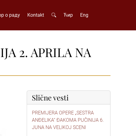
р о раду
Kontakt
Ћир
Eng
JA 2. APRILA NA
Slične vesti
PREMIJERA OPERE „SESTRA
ANĐELIKA“ ĐAKOMA PUČINIJA 6.
JUNA NA VELIKOJ SCENI