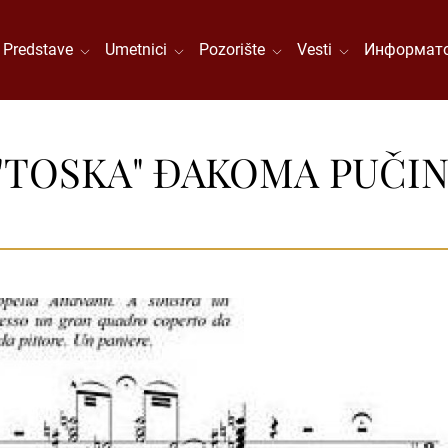
Predstave
Umetnici
Pozorište
Vesti
Информато
TOSKA" ĐAKOMA PUČINI