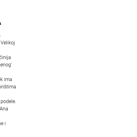
A
a
 Velikoj
inija
denog'
ek ima
orištima
 podele.
 Ana
e i