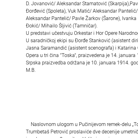
D. Jovanović/ Aleksandar Stamatović (Skarpija),Pavle
Đorđević (Spoleta), Vuk Matić/ Aleksandar Pantelić/ 
Aleksandar Pantelić/ Pavle Žarkov (Šarone), Ivanka 
Đokić/ Mihailo Šljivić (Tamničar).
U predstavi učestvuju Orkestar i Hor Opere Narodno
U saradničkoj ekipi su Đorđe Stanković (asistent diri
Jasna Saramandić (asistent scenografa) i Katarina 
Opera u tri čina "Toska", praizvedena je 14. januar
Srpska praizvedba održana je 10. januara 1914. god
M.B.
Naslovnom ulogom u Pučinijevom remek-delu „Tos
Trumbetaš Petrović proslaviće dve decenije umetničk