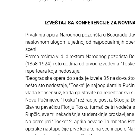
IZVEŠTAJ SA KONFERENCIJE ZA NOVIN
Prvakinja opera Narodnog pozorišta u Beogradu Ja
naslovnom ulogom u jednoj od najpopualrnijih opera, 
sceni.
Prema rečima v. d. direktora Narodnog pozorišta De
(1858-1924) i sto godina od prvog izvođenja "Toske
repertoara koja nedostaje.
"Beogradska opera do sada je izvela 35 naslova što 
nešto što nedostaje, "Toska" je najpopularnija Puči
vlada konsensuz, kada ga stavite na repertoar svi su 
Novu Pučinijevu "Tosku" režirao je gost iz Skoplja De
Slavnu pevačicu Floriju Tosku tumačiće tri vodeća
Rupčić, sve tri nekadašnje studentkinje proslavljen
Na premijeri "Toske" 2. aprila pevaće Trumbetaš Pet
operske nastupe čije prve korake na sceni opere N