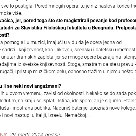
ve to postigla. Pored mnogih opera, tu je niz naslova koncert
 može više.
vačica, jer, pored toga što ste magistrirali pevanje kod profeso
Katedri za Slavistiku Filološkog fakulteta u Beogradu. Pretpost
osti?
 pomogle i u muzici, imajući u vidu da je opera jedna od
sadrži i književnost, kao i likovnu, scensku i baletsku umetnost
unutar dramskih zapleta, jer se mnoge opere baziraju na istorij
ađajima iz svetske knjizevnosti. Stoga, smatram da ste u pravu 
ugačiji pristup muzičkom delu, odnosno tražim u njemu nešto 
u li se neki novi angažmani?
 ih u ovom vremenu, zavisi od okolnosti. Nekako se do sada po
im, na kraju se isplati. Istina, ide sporo, ali je sigurno. Stal
 sluša i inostrana publika. Napuniš baterije, upoznaš nove kolege.
ovi nastupi u Italiji, Izraelu, Nemačkoj...
NA"
,
29. marta 2014. godine