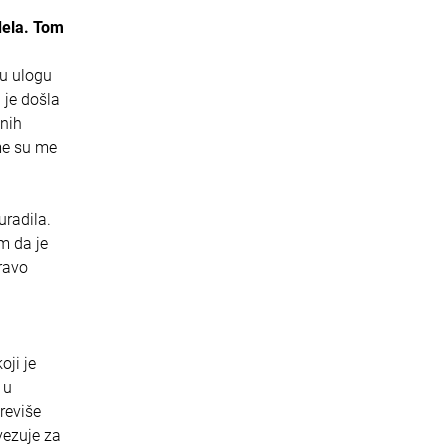
dela. Tom
tu ulogu
 je došla
dnih
me su me
uradila.
m da je
ravo
ji je
 u
reviše
vezuje za