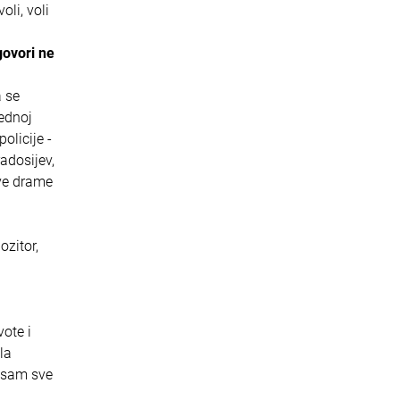
li, voli
govori ne
a se
jednoj
olicije -
adosijev,
ove drame
zitor,
ote i
la
a sam sve