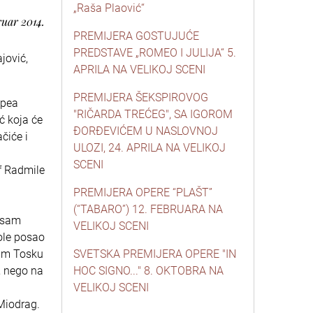
„Raša Plaović“
ruar 2014.
PREMIJERA GOSTUJUĆE
PREDSTAVE „ROMEO I JULIJA“ 5.
jović,
APRILA NA VELIKOJ SCENI
PREMIJERA ŠEKSPIROVOG
epea
"RIČARDA TREĆEG", SA IGOROM
ć koja će
ĐORĐEVIĆEM U NASLOVNOJ
čiće i
ULOZI, 24. APRILA NA VELIKOJ
SCENI
of Radmile
PREMIJERA OPERE “PLAŠT”
(“TABARO”) 12. FEBRUARA NA
u sam
VELIKOJ SCENI
vole posao
sam Tosku
SVETSKA PREMIJERA OPERE "IN
, nego na
HOC SIGNO..." 8. OKTOBRA NA
VELIKOJ SCENI
Miodrag.