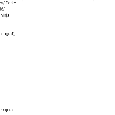
ev/ Darko
ić/
ahinja
enograf),
remijera