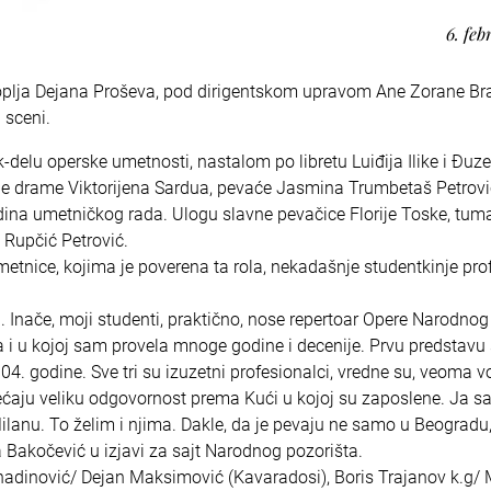
6. feb
koplja Dejana Proševa, pod dirigentskom upravom Ane Zorane Bra
 sceni.
elu operske umetnosti, nastalom po libretu Luiđija Ilike i Đuz
e drame Viktorijena Sardua, pevaće Jasmina Trumbetaš Petrovi
odina umetničkog rada. Ulogu slavne pevačice Florije Toske, tuma
 Rupčić Petrović.
umetnice, kojima je poverena ta rola, nekadašnje studentkinje pr
Inače, moji studenti, praktično, nose repertoar Opere Narodnog
la i u kojoj sam provela mnoge godine i decenije. Prvu predstav
4. godine. Sve tri su izuzetni profesionalci, vredne su, veoma 
sećaju veliku odgovornost prema Kući u kojoj su zaposlene. Ja 
Milanu. To želim i njima. Dakle, da je pevaju ne samo u Beogradu
Bakočević u izjavi za sajt Narodnog pozorišta.
adinović/ Dejan Maksimović (Kavaradosi), Boris Trajanov k.g/ 