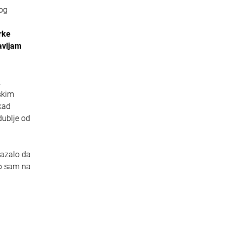
nog
rke
avljam
.
skim
kad
dublje od
kazalo da
no sam na