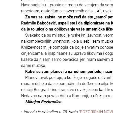
Hasanaginicu... prosto ne mogu da verujem da sam s
repertoara, oratorijuma, savremenih dela... Ali, uvek
Za vas se, zaista, ne može reći da ste „samo" pe
Radmile Bakočević, uspeli ste i da diplomirate na 
da je to uticalo na oblikovanje vaše umetničke ličn
Svakako da su mi studije ruske književnosti veoma
najkompleksnijih umetnosti koja u sebi, sem muzike 
Književnost mi je pomogla da bolje shvatim odnose 
činjenicama, a inspirisane su upravo likovima i dog
kažete da nisam samo pevačica, jer imam sasvim dr
same muzike.
Kakvi su vam planovi u narednom periodu, nazir
Planovi uvek postoje, a koliko je moguće ostvariti
moram debelo da se pomučim da dođem do cilja. Međut
relaciji Beograd - inostranstvo i uvek je lepo kad te
Nedavno sam pevala Aidu u Rumuniji, a očekuju me i n
Mikojan Bezbradica
•
Intervju je objavljen u 78. broju
"POZORIŠNIH NOVI