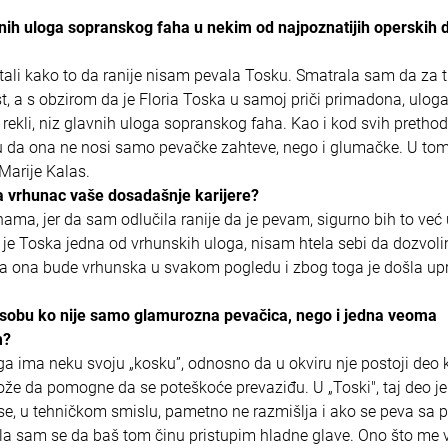
avnih uloga sopranskog faha u nekim od najpoznatijih operskih 
li kako to da ranije nisam pevala Tosku. Smatrala sam da za 
t, a s obzirom da je Floria Toska u samoj priči primadona, uloga
rekli, niz glavnih uloga sopranskog faha. Kao i kod svih pretho
idu da ona ne nosi samo pevačke zahteve, nego i glumačke. U to
Marije Kalas.
ja vrhunac vaše dosadašnje karijere?
, jer da sam odlučila ranije da je pevam, sigurno bih to već 
 je Toska jedna od vrhunskih uloga, nisam htela sebi da dozvoli
da ona bude vrhunska u svakom pogledu i zbog toga je došla up
 osobu ko nije samo glamurozna pevačica, nego i jedna veoma
m?
ma neku svoju „kosku”, odnosno da u okviru nje postoji deo ko
že da pomogne da se poteškoće prevaziđu. U „Toski", taj deo je
se, u tehničkom smislu, pametno ne razmišlja i ako se peva sa p
ila sam se da baš tom činu pristupim hladne glave. Ono što me 