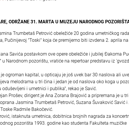
ARE, ODRŽANE 31. MARTA U MUZEJU NARODNOG POZORIŠT
smina Trumbetaš Petrović obeležiće 20 godina umetničkog rad
Pučinijevoj "Toski" koja će premijerno biti izvdena 2. aprila na
jana Savića postavkom ove opere obeležiće i jubilej Đakoma Puč
" u Narodnom pozorištu, vratiće na repertoar predstavu iz 'gvoz
je ogroman kapital, u opticaju je još uvek bar 30 naslova ali uv
nijeva melodrama u tri čina i jedan je od naslova oko koga u poz
oduševljeni i umetnici i publika", rekao je Savić.
jan Prošev, dirigent je Ana Zorana Brajović a pripremana je u tri
 soprana Jasmina Trumbetaš Petrović, Suzana Šuvaković Savić i
e Toske Radmile Bakočević.
rović, istaknuta umetnica, dobitnica brojnih nagrada za koncertn
arodnog pozorišta 1993. godine kao studenta Fakulteta muzičke