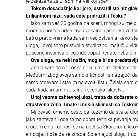
je zakazana za 2. april na Velikoj sceni.
Tokom dosadašnje karijere, ostvarili ste niz gl
briljantnom nizu, sada ćete pridružiti i Tosku?
Iako sam već 20 godina na sceni, mnogi su me pita
mora da postoji određena i vokalna i psihička zrelos
baš u pravo vreme kada sam već ostvarila, kako ste 
uloga, i ovoj sam pristupila studiozno imajući u v
posebno inspirisale legende poput Renate Tebaldi i 
Ova uloga, na neki način, mogla bi da predstavl
Znala sam da će Toska doći u mojim zrelim godinama
Međutim, zbog svoje samokritičnosti, smatrajući da
samo otpevam i stavim na svoju listu. Želela sam 
sada kada imam i vokalno i scensko iskustvo.
U toj veoma zahtevnoj ulozi, treba da dočarate
strastvena žena. Imate li nekih sličnosti sa Tosko
Mi pevači umemo često da kažemo da svaka uloga i
jako zahtevan i gde samo dobra tehnika pevanja mo
drugom činu i odnosi se na duet sa Skarpijom. Ako 
emocija, može da se strada. Spremajući ulogu, trud