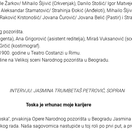
 Žarkov/ Mihailo Šljivić (Crkvenjak), Danilo Stošić/ Igor Matvej
Aleksandar Stamatović/ Strahinja Đokić (Anđeloti), Mihailo Šljiv
Raković Krstonošić/ Jovana Čurović/ Jovana Belić (Pastir) i Str
g pozorišta.
genta), Ana Grigorović (asistent reditelja), Miraš Vuksanović (sc
Grčić (kostimograf).
a 1900. godine u Teatro Costanzi u Rimu.
ine na Velikoj sceni Narodnog pozorišta u Beogradu.
INTERVJU: JASMINA TRUMBETAŠ PETROVIĆ, SOPRAN
Toska je vrhunac moje karijere
ka", prvakinja Opere Narodnog pozorišta u Beogradu Jasmina
og rada. Naša sagovornica nastupiće u toj roli po prvi put, a p