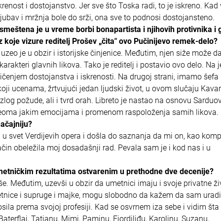
st i dostojanstvo. Jer sve što Toska radi, to je iskreno. Kad vo
i ljubav i mržnja bole do srži, ona sve to podnosi dostojansteno.
meštena je u vreme borbi bonapartista i njihovih protivnika i 
z koje vizure reditelj Prošev „čita" ovo Pučinijevo remek-delo?
zeo je u obzir i istorijske činjenice. Međutim, njen siže može d
arakteri glavnih likova. Tako je reditelj i postavio ovo delo. Na 
ičenjem dostojanstva i iskrenosti. Na drugoj strani, imamo šefa p
ji ucenama, žrtvujući jedan ljudski život, u ovom slučaju Kavar
zlog požude, ali i tvrd orah. Libreto je nastao na osnovu Sardu
a veoma jakim emocijama i promenom raspoloženja samih likova.
načajniju?
u svet Verdijevih opera i došla do saznanja da mi on, kao kompo
 način obeležila moj dosadašnji rad. Pevala sam je i kod nas i u
umetničkim rezultatima ostvarenim u prethodne dve decenije?
. Međutim, uzevši u obzir da umetnici imaju i svoje privatne živ
metnice i supruge i majke, mogu slobodno da kažem da sam uradi
ila prema svojoj profesiji. Kad se osvrnem iza sebe i vidim št
Baterflaj, Tatjanu, Mimi, Paminu, Fjordiliđu, Karolinu, Suzanu,