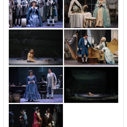
0o3a3571
0o3a3955
0o3a4742
0o3a4420
0o3a3617
0o3a4755
0o3a4621