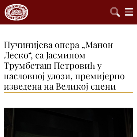
Пучинијева опера „Манон
Леско“, са Јасмином
Трумбеташ Петровић у
насловној улози, премијерно
изведена на Великој сцени