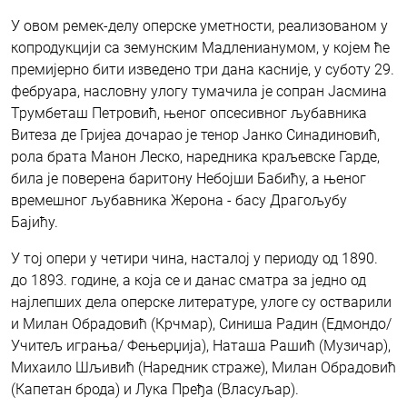
У овом ремек-делу оперске уметности, реализованом у
копродукцији са земунским Мадленианумом, у којем ће
премијерно бити изведено три дана касније, у суботу 29.
фебруара, насловну улогу тумачила је сопран Јасмина
Трумбеташ Петровић, њеног опсесивног љубавника
Витеза де Гријеа дочарао је тенор Јанко Синадиновић,
рола брата Манон Леско, наредника краљевске Гарде,
била је поверена баритону Небојши Бабићу, а њеног
времешног љубавника Жерона - басу Драгољубу
Бајићу.
У тој опери у четири чина, насталој у периоду од 1890.
до 1893. године, а која се и данас сматра за једно од
најлепших дела оперске литературе, улоге су остварили
и Милан Обрадовић (Крчмар), Синиша Радин (Едмондо/
Учитељ играња/ Фењерџија), Наташа Рашић (Музичар),
Михаило Шљивић (Наредник страже), Милан Обрадовић
(Капетан брода) и Лука Пређа (Власуљар).