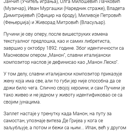
Јанчић (Учитељ играња), Олга Милошевић Лачковић
(Музичар), Иван Мургашки (Наредник страже), Владета
Димитријевић (Официр на броду), Миливоје Петровић
(Фењерџија) и Живорад Митровић (Власуљар).
Пучини је ову оперу, после вишеструких измена
текстуалног предлошка, као и самих либретиста,
завршио у октобру 1892. године. Због идентичности са
Маснеовом опером „Манон“, славни италијански
композитор наслов је дефинисао као „Манон Леско“.
У том делу, славни италијански композитор приказује
жену која има све, али то губи јер није способна да се
држи било чега. Слично својој хероини, и сам Пучини је
тако живео и не једном у животу идентификовао се са
својим јунацима.
Заплет настаје у тренутку када Манон, на путу за
самостан, упознаје витеза Де Гријеа у кога се
заљубљује, а потом и бежи са њим... Ипак, већ у другом