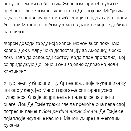
чину, она живи са богатим Жероном, присећајући се
срећног, али скромног живота са Де Гријеом. Међутим,
када се поново сусретну, љубавници се одлучују на нови
бег, али Манон са собом узима и драгуље које је добила
на поклон.
Жерон доводи гарду која хапси Манон због покушаја
крађе. Док у Авру чека депортацију за Америку, Леско
покушава да ослободи сестру. Kада план пропадне, њој
се придружује Де Грије и они заједно одлазе на нови
континент.
У пустињи, у близини Њу Орлеанса, двоје љубавника су
поново у бегу, јер Манон прогања син француског
гувернера. Она је исцрпљена и налази се на ивици
снаге. Док Де Грије тражи где да преноће, она пева свој
потресни ламент
Sola perduta abbandonata
. Де Грије се
појављује исувише касно и Манон умире на његовим
рукама.