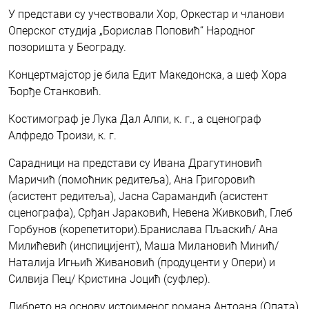
У представи су учествовали Хор, Оркестар и чланови
Оперског студија „Борислав Поповић“ Народног
позоришта у Београду.
Концертмајстор је била Едит Македонска, а шеф Хора
Ђорђе Станковић.
Костимограф је Лука Дал Алпи, к. г., а сценограф
Алфредо Троизи, к. г.
Сарадници на представи су Ивана Драгутиновић
Маричић (помоћник редитеља), Ана Григоровић
(асистент редитеља), Јасна Сарамандић (асистент
сценографа), Срђан Јараковић, Невена Живковић, Глеб
Горбунов (корепетитори).Бранислава Пљаскић/ Ана
Милићевић (инспицијент), Маша Милановић Минић/
Наталија Игњић Живановић (продуценти у Опери) и
Силвија Пец/ Кристина Јоцић (суфлер).
Либрето на основу истоименог романа Анто­а­на (Опа­та)