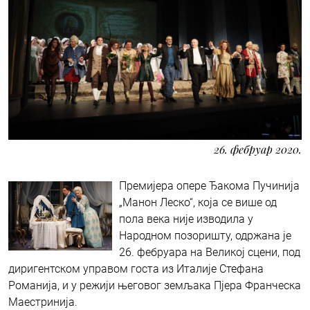
26. фебруар 2020.
Премијера опере Ђакома Пучинија
„Манон Леско“, која се више од
пола века није изводила у
Народном позоришту, одржана је
26. фебруара на Великој сцени, под
диригентском управом госта из Италије Стефана
Романија, и у режији његовог земљака Пјера Франческа
Маестринија.