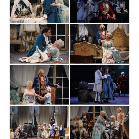
0o3a4297
0o3a3659
0o3a4330
0o3a4046
0o3a3933
0o3a3700
0o3a4509
0o3a4246