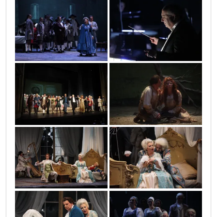
0o3a3720
0o3a3906
0o3a4887
0o3a4732
0o3a4097
0o3a4135