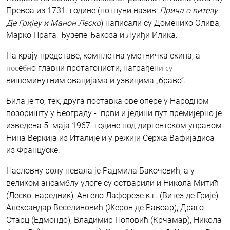
Пре­воа из 1731. годи­не (пот­пу­ни назив:
При­ча о вите­зу
Де Гри­јеу и Манон Леско
) написали су Доменико Олива,
Марко Прага, Ђузепе Ђакоза и Луиђи Илика.
На крају представе, комплетна уметничка екипа, a
по
с
e
б
н
o главни протагонисти, награђен
и
су
вишеминутним овацијама и узвицима „браво“.
Била је то, тек, друга поставка ове опере у Народном
позоришту у Београду - први и једини пут премијерно је
изведена 5. маја 1967. године под диргентском управом
Нина Веркија из Италије и у режији Сержа Вафијадиса
из Француске.
Насловну ролу певала је Радмила Бакочевић, а у
великом ансамблу улоге су остварили и Никола Митић
(Леско, наредник), Ангело Лафорезе к.г. (Витез де Грије),
Александар Веселиновић (Жерон де Равоар), Драго
Старц (Едмондо), Владимир Поповић (Крчамар), Никола