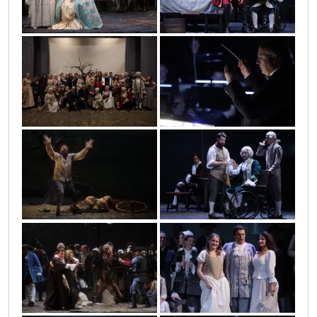
0o3a4909
0o3a3914
0o3a4738
0o3a3687
0o3a4671
0o3a3536