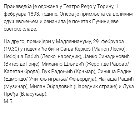
Праизведба је одржана у Театро Ређо у Торину, 1.
фебруара 1893. године. Опера је примљена са великим
одушевљењем и означила је почетак Пучинијеве
светске славе.
На другој премијери у Мадлениануму, 29. фебруара
(19,30) у подели ће бити Сања Керкез (Манон Леско),
Небојша Бабић (Леско, наредник), Јанко Синадиновић
(Витез де Грије), Михаило Шљивић (Жерон де Равоар/
Капетан брода), Вук Радоњић (Крчмар), Синиша Радин
(Едмондо/ Учитељ играња/ Фењерџија), Наташа Рашић
(Музичар), Милан Обрадовић (Наредник страже) и Лука
Пређа (Власуљар).
М.Б.