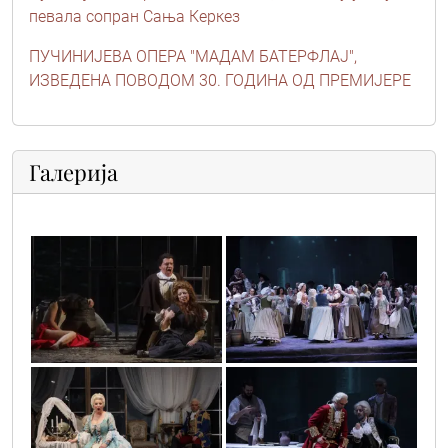
певала сопран Сања Керкез
ПУЧИНИЈЕВА ОПЕРА "МАДАМ БАТЕРФЛАЈ",
ИЗВЕДЕНА ПОВОДОМ 30. ГОДИНА ОД ПРЕМИЈЕРЕ
Галерија
0o3a4613
0o3a3550
0o3a3975
0o3a3741