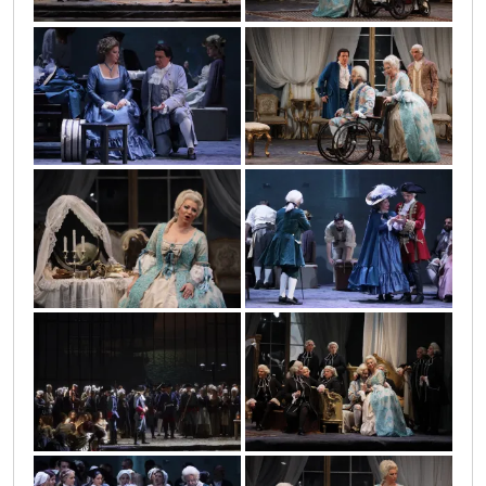
0o3a3604
0o3a4382
0o3a3994
0o3a3573
0o3a4626
0o3a4183