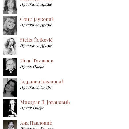
Првакиња Драме
Соња Јауковић
Првакиња Драме
Stella Ćetković
Првакиња Драме
Иван Томашев
Првак Опере
Јадранка Јовановић
Првакиња Опере
Миодраг Д. Јовановић
Првак Опере
Ана Павловић
Првакиња Балета