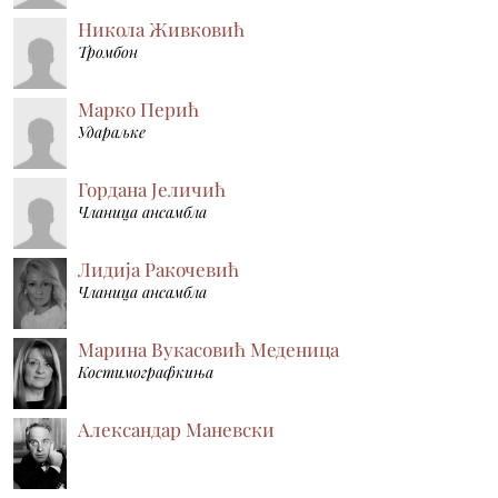
Никола Живковић
Тромбон
Марко Перић
Удараљке
Гордана Јеличић
Чланица ансамбла
Лидија Ракочевић
Чланица ансамбла
Марина Вукасовић Меденица
Костимографкиња
Александар Маневски