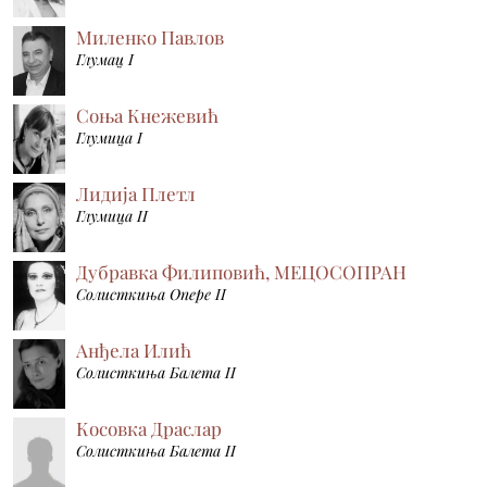
Миленко Павлов
Глумац I
Соња Кнежевић
Глумица I
Лидија Плетл
Глумица II
Дубравка Филиповић, МЕЦОСОПРАН
Солисткиња Опере II
Анђела Илић
Солисткиња Балета II
Косовка Драслар
Солисткиња Балета II