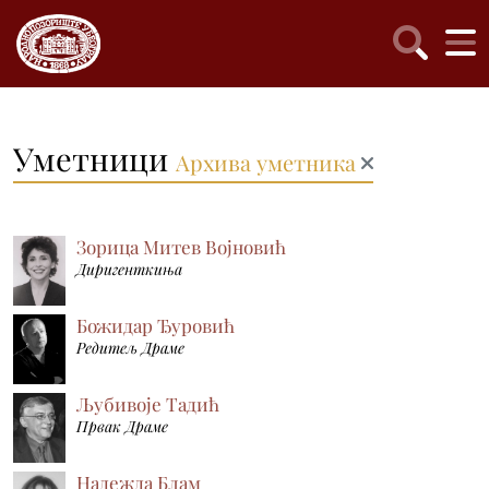
Уметници
Архива уметника
Зорица Митев Војновић
Диригенткиња
Божидар Ђуровић
Редитељ Драме
Љубивоје Тадић
Првак Драме
Надежда Блам