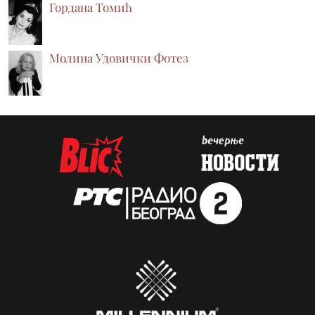
Гордана Томић
Молина Удовички Фотез