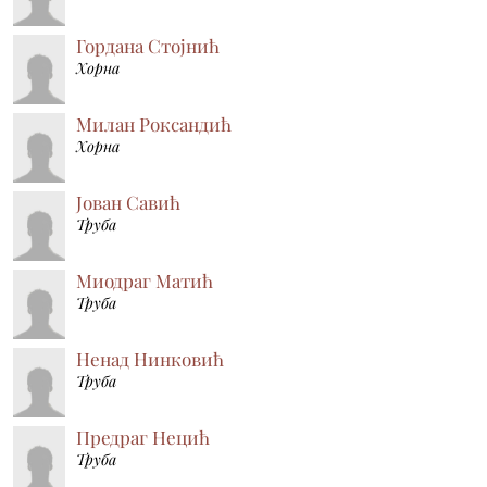
Гордана Стојнић
Хорна
Милан Роксандић
Хорна
Јован Савић
Труба
Миодраг Матић
Труба
Ненад Нинковић
Труба
Предраг Нецић
Труба