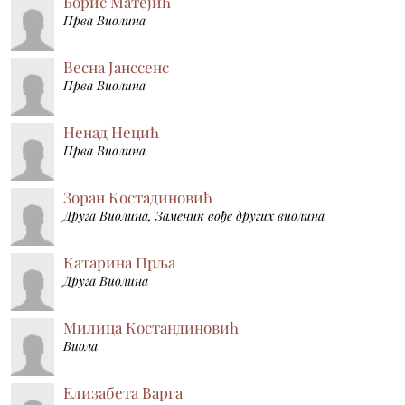
Борис Матејић
Прва Виолина
Весна Јанссенс
Прва Виолина
Ненад Нецић
Прва Виолина
Зоран Костадиновић
Друга Виолина, Заменик вође других виолина
Катарина Прља
Друга Виолина
Милица Костандиновић
Виола
Елизабета Варга