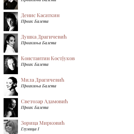
Денис Касаткин
Првак Балета
Душка Драгичевић
Првакиња Балета
Константин Костјуков
Првак Балета
Мила Драгичевић
Првакиња Балета
Светозар Адамовић
Првак Балета
Зорица Мирковић
Глумица I