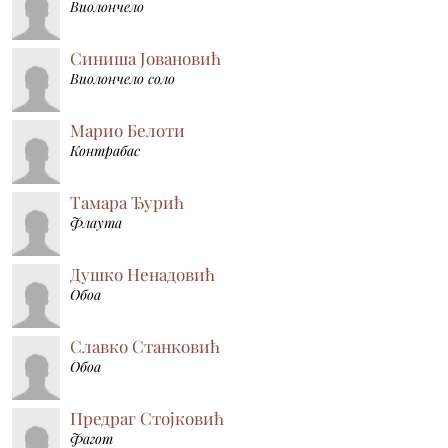
Виолончело
Синиша Јовановић
Виолончело соло
Марио Белоти
Контрабас
Тамара Ђурић
Флаута
Душко Ненадовић
Обоа
Славко Станковић
Обоа
Предраг Стојковић
Фагот