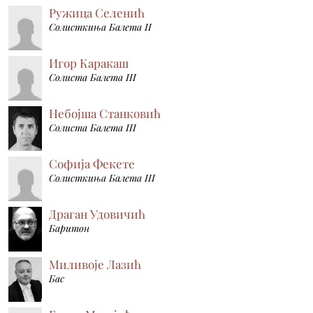
Ружица Селенић
Солисткиња Балета II
Игор Каракаш
Солиста Балета III
Небојша Станковић
Солиста Балета III
Софија Фекете
Солисткиња Балета III
Драган Удовичић
Баритон
Миливоје Лазић
Бас