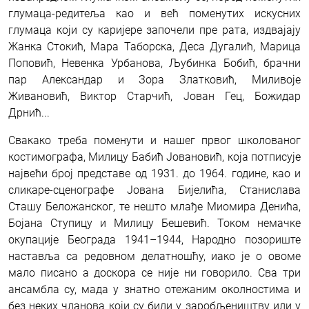
глумаца-редитеља као и већ поменутих искусних
глумаца који су каријере започели пре рата, издвајају
Жанка Стокић, Мара Таборска, Деса Дугалић, Марица
Поповић, Невенка Урбанова, Љубинка Бобић, брачни
пар Александар и Зора Златковић, Миливоје
Живановић, Виктор Старчић, Јован Гец, Божидар
Дрнић...
Свакако треба поменути и нашег првог школованог
костимографа, Милицу Бабић Јовановић, која потписује
највећи број представе од 1931. до 1964. године, као и
сликаре-сценографе Јована Бијелића, Станислава
Сташу Беложанског, те нешто млађе Миомира Денића,
Бојана Ступицу и Милицу Бешевић. Током немачке
окупације Београда 1941–1944, Народно позориште
наставља са редовном делатношћу, иако је о овоме
мало писано а доскора се није ни говорило. Сва три
ансамбла су, мада у знатно отежаним околностима и
без неких чланова који су били у заробљеништву или у