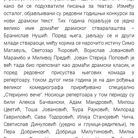
како би се подухватили писања за театар. Између
осталог, објављивани су редовни годишњи конкурси за
нови драмски текст. Тих година појављује се једно
велико име домаћег драмског стваралаштва –
Бранислав Нушић. Поред њега, јављају се и други
млади ствараоци, међу којима се нарочито истичу Симо
Матавуљ, Светозар Ћоровић, Војислав Јовановић
Марамбо и Миливој Предић. Јован Стерија Поповић је
већ тада био препознат као домаћи драмски класик, и
поред редовног присуства његових комада у
репертоару, током дугог низа година је на дан рођења
великог комедиографа приређивано специјално
„Стеријино вече“. Носиоци репертоара у том периоду су
били Алекса Бачвански, Адам Мандровић, Милош
Цветић, Тоша Јовановић, Ђура Рајковић, Милорад
Гавриловић, Сава Тодоровић, Илија Станојевић Чича,
Светислав Динуловић (уједно и глумци-редитељи), те
Пера Добриновић, Добрица Милутиновић, Милка