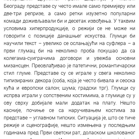
Београду представе су често имале само премијеру или
две-три репризе, а само ретки изузетно популарни
комади доживљавали би и десетак извођења. У таквим
условима хиперпродукције, о режији се не може ни
говорити с позиције данашњег искуства. Глумци би
научили текст – увелико се ослањајући на суфлера – а
први глумац би на неколико проба покушао да са
колегама-суиграчима договори и увежба основни
мизансцен. Преовлађивао је патетични, романтичарски
стил глуме. Представе су се играле у свега неколико
типизираних декора (соба, која је често бивала и сеоска
кућа и европски салон; шума; градски трг). Глумци су
испрва играли у сопственим костимима, а глумице су у
ову сврху добијале мали додатак на плату. Нешто
касније, почиње се са наручивањем костима за
представе – углавном типских. Ситуација је, што се тиче
режије и сценографије, нешто измењена у последњим
годинама пред Први светски рат, доласком школованог