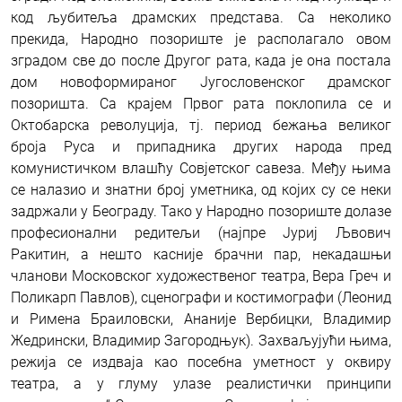
код љубитеља драмских представа. Са неколико
прекида, Народно позориште је располагало овом
зградом све до после Другог рата, када је она постала
дом новоформираног Југословенског драмског
позоришта. Са крајем Првог рата поклопила се и
Октобарска револуција, тј. период бежања великог
броја Руса и припадника других народа пред
комунистичком влашћу Совјетског савеза. Међу њима
се налазио и знатни број уметника, од којих су се неки
задржали у Београду. Тако у Народно позориште долазе
професионални редитељи (најпре Јуриј Љвович
Ракитин, а нешто касније брачни пар, некадашњи
чланови Московског художественог театра, Вера Греч и
Поликарп Павлов), сценографи и костимографи (Леонид
и Римена Браиловски, Ананије Вербицки, Владимир
Жедрински, Владимир Загородњук). Захваљујући њима,
режија се издваја као посебна уметност у оквиру
театра, а у глуму улазе реалистички принципи