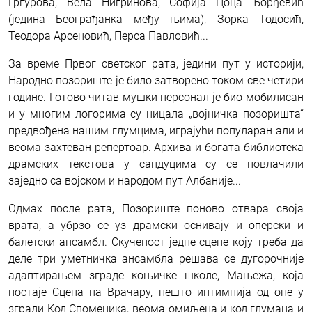
Гргурова, Вела Нигринова, Софија Цоца Ђорђевић
(једина Београђанка међу њима), Зорка Тодосић,
Теодора Арсеновић, Перса Павловић...
За време Првог светског рата, једини пут у историји,
Народно позориште је било затворено током све четири
године. Готово читав мушки персонал је био мобилисан
и у многим логорима су ницала „војничка позоришта“
предвођена нашим глумцима, играјући популаран али и
веома захтеван репертоар. Архива и богата библиотека
драмских текстова у сандуцима су се повлачили
заједно са војском и народом пут Албаније...
Одмах после рата, Позориште поново отвара своја
врата, а убрзо се уз драмски оснивају и оперски и
балетски ансамбл. Скученост једне сцене коју треба да
деле три уметничка ансамбла решава се дугорочније
адаптирањем зграде коњичке школе, Мањежа, која
постаје Сцена на Врачару, нешто интимнија од оне у
згради Код Споменика, веома омиљена и код глумаца и