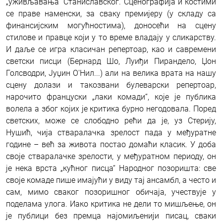
„уживљавања“ Станиславског. Сценографија и костими
се праве наменски, за сваку премијеру (у складу са
финансијским могућностима), доносећи на сцену
стилове и правце који у то време владају у сликарству.
И даље се игра класичан репертоар, као и савремени
светски писци (Бернард Шо, Луиђи Пирандело, Џон
Голсводри, Јуџин О'Нил...) али на велика врата на нашу
сцену долази и такозвани булеварски репертоар,
нарочито француски „лаки комади“, које је публика
волела а због којих је критика бурно негодовала. Поред
светских, може се слободно рећи да је, уз Стерију,
Нушић, чија стваралачка зрелост пада у међуратне
године – већ за живота постао домаћи класик. У доба
своје стваралачке зрелости, у међуратном периоду, он
је нека врста „кућног писца“ Народног позоришта: све
своје комаде пише имајући у виду тај ансамбл, а често и
сам, мимо сваког позоришног обичаја, учествује у
поделама улога. Иако критика не дели то мишљење, он
је публици без премца најомиљенији писац, сваки