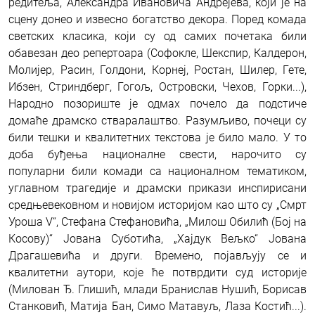
редитеља, Александра Ивановича Андрејева, који је на
сцену донео и извесно богатство декора. Поред комада
светских класика, који су од самих почетака били
обавезан део репертоара (Софокле, Шекспир, Калдерон,
Молијер, Расин, Голдони, Корнеј, Ростан, Шилер, Гете,
Ибзен, Стриндберг, Гогољ, Островски, Чехов, Горки...),
Народно позориште је одмах почело да подстиче
домаће драмско стваралаштво. Разумљиво, почеци су
били тешки и квалитетних текстова је било мало. У то
доба буђења националне свести, нарочито су
популарни били комади са националном тематиком,
углавном трагедије и драмски прикази инспирисани
средњевековном и новијом историјом као што су „Смрт
Уроша V“, Стефана Стефановића, „Милош Обилић (Бој на
Косову)“ Јована Суботића, „Хајдук Вељко“ Јована
Драгашевића и други. Времено, појављују се и
квалитетни аутори, које ће потврдити суд историје
(Милован Ђ. Глишић, млади Бранислав Нушић, Борисав
Станковић, Матија Бан, Симо Матавуљ, Лаза Костић...).