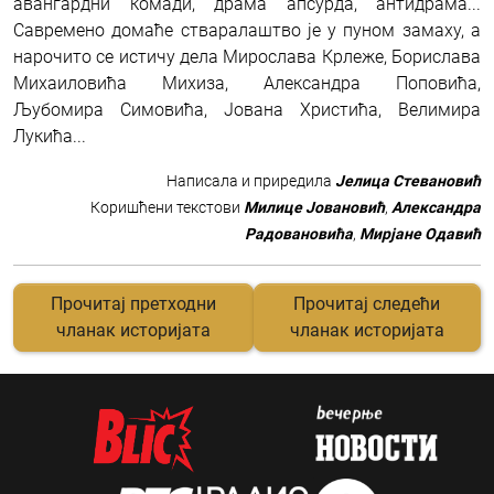
авангардни комади, драма апсурда, антидрама...
Савремено домаће стваралаштво је у пуном замаху, а
нарочито се истичу дела Мирослава Крлеже, Борислава
Михаиловића Михиза, Александра Поповића,
Љубомира Симовића, Јована Христића, Велимира
Лукића...
Написала и приредила
Јелица Стевановић
Коришћени текстови
Милице Јовановић
,
Александра
Радовановића
,
Мирјане Одавић
Прочитај претходни
Прочитај следећи
чланак историјата
чланак историјата