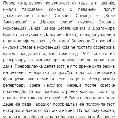
Поред тога, велику популарност су тада, а и касније,
имали такозвани комади с певањем, попут
драматизација прозе Стевана Сремца – „Зоне
Замфирове“ и „Ивкове славе“ (музика Стевана
Мокрањца), „Ђида“ Јанка Веселиновића и Драгомира
Брзака (са музиком Даворина Јенка), те најпопуларнији
и најигранији од свих – „Коштана“ Борисава Станковића
(музика Стевана Мокрањца), која ће постати својеврсна
култна представа и, као таква, од 1901. остати на
репертоару, са мањим прекидима, све до данашњих
дана. Преводилачка делатност је у то време била веома
интензивна – неретко се догађало да се савремени
француски или немачки текст нађе на београдском
репертоару свега неколико месеци после светске
праизведбе. Поред превода страних комада, често су
прављене и такозване посрбе. Већина наслова из првих
деценија рада Народног позоришта није положила тест
историје, и данас се за њих и не зна. На прелазу векова,
управа је посебно покушала да подстакне домаће писце