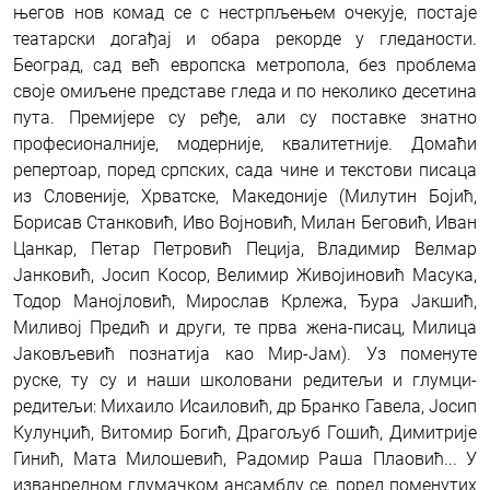
његов нов комад се с нестрпљењем очекује, постаје
театарски догађај и обара рекорде у гледаности.
Београд, сад већ европска метропола, без проблема
своје омиљене представе гледа и по неколико десетина
пута. Премијере су ређе, али су поставке знатно
професионалније, модерније, квалитетније. Домаћи
репертоар, поред српских, сада чине и текстови писаца
из Словеније, Хрватске, Македоније (Милутин Бојић,
Борисав Станковић, Иво Војновић, Милан Беговић, Иван
Цанкар, Петар Петровић Пеција, Владимир Велмар
Јанковић, Јосип Косор, Велимир Живојиновић Масука,
Тодор Манојловић, Мирослав Крлежа, Ђура Јакшић,
Миливој Предић и други, те прва жена-писац, Милица
Јаковљевић познатија као Мир-Јам). Уз поменуте
руске, ту су и наши школовани редитељи и глумци-
редитељи: Михаило Исаиловић, др Бранко Гавела, Јосип
Кулунџић, Витомир Богић, Драгољуб Гошић, Димитрије
Гинић, Мата Милошевић, Радомир Раша Плаовић... У
изванредном глумачком ансамблу се, поред поменутих