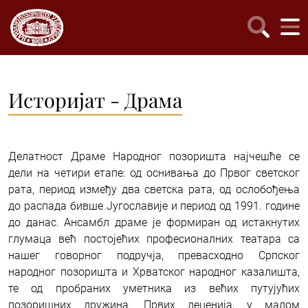
Историјат - Драма
Делатност Драме Народног позоришта најчешће се
дели на четири етапе: од оснивања до Првог светског
рата, период између два светска рата, од ослобођења
до распада бивше Југославије и период од 1991. године
до данас. Ансамбл драме је формиран од истакнутих
глумаца већ постојећих професионалних театара са
нашег говорног подручја, превасходно Српског
народног позоришта и Хрватског народног казалишта,
те од пробраних уметника из већих путујућих
позоришних дружина. Првих деценија, у малом