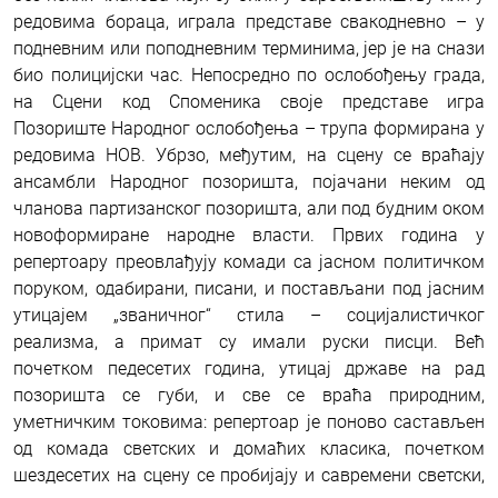
редовима бораца, играла представе свакодневно – у
подневним или поподневним терминима, јер је на снази
био полицијски час. Непосредно по ослобођењу града,
на Сцени код Споменика своје представе игра
Позориште Народног ослобођења – трупа формирана у
редовима НОВ. Убрзо, међутим, на сцену се враћају
ансамбли Народног позоришта, појачани неким од
чланова партизанског позоришта, али под будним оком
новоформиране народне власти. Првих година у
репертоару преовлађују комади са јасном политичком
поруком, одабирани, писани, и постављани под јасним
утицајем „званичног“ стила – социјалистичког
реализма, а примат су имали руски писци. Већ
почетком педесетих година, утицај државе на рад
позоришта се губи, и све се враћа природним,
уметничким токовима: репертоар је поново састављен
од комада светских и домаћих класика, почетком
шездесетих на сцену се пробијају и савремени светски,