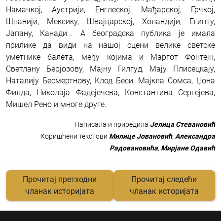
Намачкој, Аустрији, Енглеској, Мађарској, Грчкој,
Шпанији, Мексику, Швајцарској, Холандији, Египту,
Јапану, Канади... А београдска публика је имала
прилике да види на нашој сцени велике светске
уметнике балета, међу којима и Маргот Фонтејн,
Светлану Берјозову, Мајну Гилгуд, Мају Плисецкају,
Наталију Бесмертнову, Клод Беси, Мајкла Сомса, Џона
Филда, Николаја Фадејечева, Константина Сергејева,
Мишел Рено и многе друге.
Написала и приредила
Јелица Стевановић
Коришћени текстови
Милице Јовановић
,
Александра
Радовановића
,
Мирјане Одавић
Прочитај претходни
Прочитај следећи
чланак историјата
чланак историјата