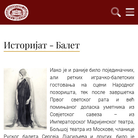
Историјат - Балет
Иако је и раније било појединачних,
али ретких играчко-балетских
гостовања на сцени Народног
позоришта, тек после завршетка
Првог светског рата и већ
помињаног доласка уметника из
Совјетског савеза – из
Императорског Маријинског театра,
Бољшој театра из Москове, чланице
Руског балета Сергеја Дјагиљева и других, било је