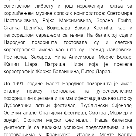
сопственом либрету и још израженија тежња за
коришћењем музике српских композитора: Светомира
Настасијевића, Рајка Максимовића, Зорана Ерића,
Станка Шепића, Војислава Вокија Костића, као и
непосредном сарадњом са њима. На балетској сцени
Народног позоришта гостовала су и светска
кореографска имена као што су Леонид Лавровски,
Ростислав Захаров, Нина Анисимова, Морис Бежар,
Жанин Шара, Патриша Нири која је пренела
кореографије Жоржа Баланшина, Питер Дарел...
До 1991. године, Балет Народног позоришта је имао
сталну праксу гостовања на југословенским
позоришним сценама и на манифестацијама као што су
Дубровачки летњи фестивал, Љубљански бијенале,
Осјечки анале, Опатијски фестивал, Смотра „Мермер и
звуци“, Скопски мајски фестивал... Наша балетска
уметност је са великим успехом представљена и на
гостовањима у Француској, Италији, Монте Карлу,