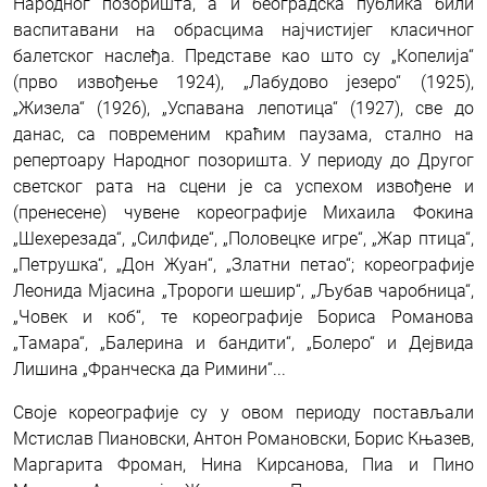
Народног позоришта, а и београдска публика били
васпитавани на обрасцима најчистијег класичног
балетског наслеђа. Представе као што су „Копелија“
(прво извођење 1924), „Лабудово језеро“ (1925),
„Жизела“ (1926), „Успавана лепотица“ (1927), све до
данас, са повременим краћим паузама, стално на
репертоару Народног позоришта. У периоду до Другог
светског рата на сцени је са успехом извођене и
(пренесене) чувене кореографије Михаила Фокина
„Шехерезада“, „Силфиде“, „Половецке игре“, „Жар птица“,
„Петрушка“, „Дон Жуан“, „Златни петао“; кореографије
Леонида Мјасина „Тророги шешир“, „Љубав чаробница“,
„Човек и коб“, те кореографије Бориса Романова
„Тамара“, „Балерина и бандити“, „Болеро“ и Дејвида
Лишина „Франческа да Римини“...
Своје кореографије су у овом периоду постављали
Мстислав Пиановски, Антон Романовски, Борис Књазев,
Маргарита Фроман, Нина Кирсанова, Пиа и Пино