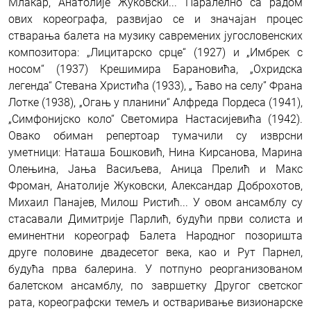
Млакар, Анатолије Жуковски... Паралелно са радом
ових кореографа, развијао се и значајан процес
стварања балета на музику савремених југословенских
композитора: „Лицитарско срце“ (1927) и „Имбрек с
носом“ (1937) Крешимира Барановића, „Охридска
легенда“ Стевана Христића (1933), „ Ђаво на селу” Франа
Лотке (1938), „Огањ у планини“ Алфреда Пордеса (1941),
„Симфонијско коло“ Светомира Настасијевића (1942).
Овако обиман репертоар тумачили су изврсни
уметници: Наташа Бошковић, Нина Кирсанова, Марина
Олењина, Јања Васиљева, Аница Прелић и Макс
Фроман, Анатолије Жуковски, Александар Доброхотов,
Михаил Панајев, Милош Ристић... У овом ансамблу су
стасавали Димитрије Парлић, будући први солиста и
еминентни кореограф Балета Народног позоришта
друге половине двадесетог века, као и Рут Парнел,
будућа прва балерина. У потпуно реорганизованом
балетском ансамблу, по завршетку Другог светског
рата, кореографски темељ и остваривање визионарске