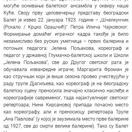
могуће оснивање балетског ансамбла у оквиру наше
Куће. Своју прву целовечерњу представу београдски
Балет је извео 22. јануара 1923. године – „Шчелкунчик
(Рскало / Крцко Орашчић)“ Петра Илича Чајковског.
Формирање домаћег играчког кадра такође је било
незамисливо без руских уметница – првих балерина и
потоњих педагога: Јелена Пољакова, кореограф и
педагог у државној Глумачко-балетској школи и Школи
„Јелена Пољакова”, све до Другог светског рата је
обучавала изванредне играче; Маргарита Фроман је
као стручњак који је више сезона провео учествујући у
раду трупе Дјагиљева, као кореограф је на београдску
балетску сцену преносила значајно класично наслеђе и
кореографије савременог, тада најактуелнијег светског
репертоара; Нини Кирсановој припада почасно место
као кореографу, али и преносиоцу репертоара Трупе
„Ана Павлова“ (у којој је заузимала место прве балерине
од 1927, све до смрти велике балерине). Тако су Балет