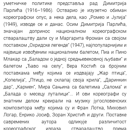
уметничке политике представља рад Димитрија
Парлића (1916–1986). Остварио је изузетно обиман
кореографски опус, а нека дела, као „Ромео и Јулија“
(1949), изводе се и данас. Осим Димитрија Парлића,
значајан допринос националном кореографском
стваралаштву дали су и Маргарита Фроман са својом
поставком „Охридске легенде“ (1947), најпопуларнијим и
највише извођеним националним балетом, Пиа и Пино
Млакар са „Баладом о једној средњевековној љубави“ и
балетом „Ђаво на селу“, Вера Костић са бројним
поставкама међу којима се издвајају „Жар птица“,
„Копелија“, „Птицо, не склапај своја крила“, „Даринкин
дар“, „Кармен“, Мира Сањина са балетима „Салома“ и
„Балада о месецу луталици“... И ови кореографи су
знатним делом креирали на музику југословенских
композитора међу којима су и Фран Лотка, Миховил
Логар, Енрико Јосиф, Зоран Христић и други. Поставке
савремених аутора одликује различитост
кореографског израза, стваралаштво према