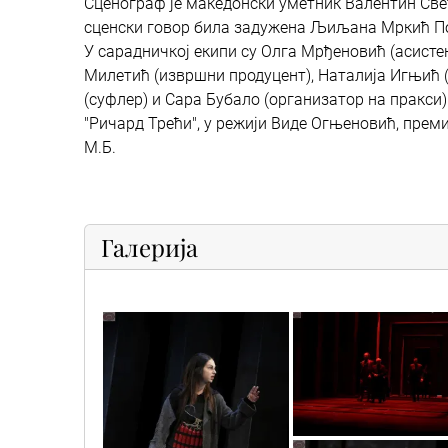
Сценограф је македонски уметник Валентин Све
сценски говор била задужена Љиљана Мркић П
У сарадничкој екипи су Олга Мрђеновић (асисте
Милетић (извршни продуцент), Наталија Игњић 
(суфлер) и Сара Бубало (организатор на пракси)
"Ричард Трећи", у режији Виде Огњеновић, премиј
М.Б.
Галерија
vic6345