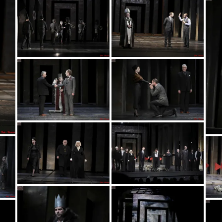
vic6223
vic6553
vic6092
vic6130
vic6291
vic9759
vic5416