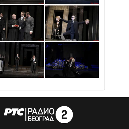
vic6428
vic6825
vic6558
vic9734