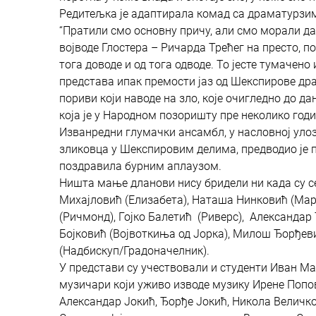
Редитељка је адаптирала комад са драматурз
“Пратили смо основну причу, али смо морали да
војводе Глостера – Ричарда Трећег на престо, по
тога доводе и од тога одводе. То јесте тумачен
представа ипак премости јаз од Шекспирове др
пориви који наводе на зло, које очигледно до д
која је у Народном позоришту пре неколико год
Изванредни глумачки ансамбл, у насловној улоз
зликовца у Шекспировим делима, предводио је п
поздравила бурним аплаузом.
Ништа мање дланови нису бридели ни када су се
Михајловић (Елизабета), Наташа Нинковић (Мар
(Ричмонд), Гојко Балетић (Риверс), Александар 
Бојковић (Војвоткиња од Јорка), Милош Ђорђевић
(Надбискуп/Градоначелник).
У представи су учествовали и студенти Иван Ма
музичари који уживо изводе музику Ирене Попо
Александар Јокић, Ђорђе Јокић, Никола Величк