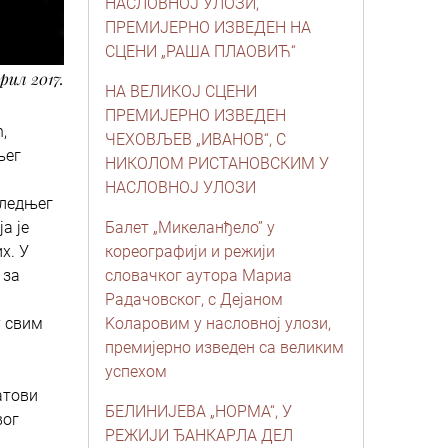
НАСЛОВНOЈ УЛОЗИ,
ПРЕМИЈЕРНО ИЗВЕДЕН НА
СЦЕНИ „РАША ПЛАОВИЋ“
прил 2017.
НА ВЕЛИКОЈ СЦЕНИ
ПРЕМИЈЕРНО ИЗВЕДЕН
,
ЧЕХОВЉЕВ „ИВАНОВ“, С
њег
НИКОЛОМ РИСТАНОВСКИМ У
НАСЛОВНОЈ УЛОЗИ
следњег
а је
Балет „Микеланђело” у
х. У
кореографији и режији
 за
словачког аутора Мариа
Радачовског, с Дејаном
у свим
Kоларовим у насловној улози,
премијерно изведен са великим
успехом
атови
БЕЛИНИЈЕВА „НОРМА“, У
вог
РЕЖИЈИ ЂАНКАРЛА ДЕЛ