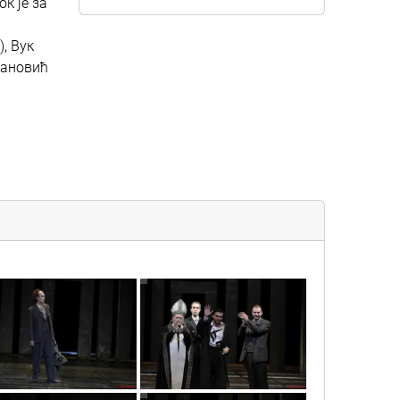
к је за
, Вук
вановић
vic5458
vic6597