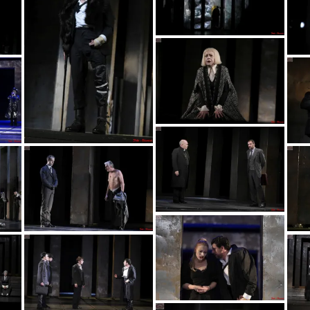
vic6902
vic6256
vic6307
vic6339
vic5581
vic5435