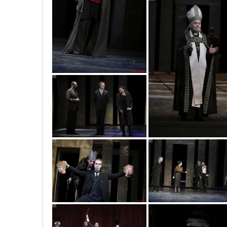
vic5857
vic6545
vic6285
vic6872
vic5823