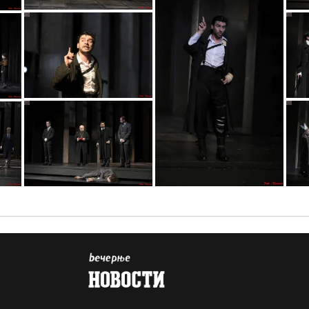
vic5727
vic5453
vic6411