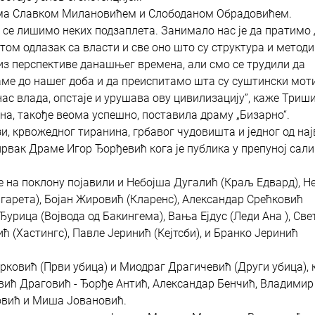
има Славком Милановићем и Слободаном Обрадовићем.
 се лишимо неких подзаплета. Занимало нас је да пратимо
том одлазак са власти и све оно што су структура и методи
о из перспективе данашњег времена, али смо се трудили да
аме до нашег доба и да преиспитамо шта су суштински мот
анас влада, опстаје и урушава ову цивилизацију”, каже Триш
ина, такође веома успешно, поставила драму „Бизарно“.
и, крвожедног тиранина, грбавог чудовишта и једног од на
рвак Драме Игор Ђорђевић кога је публика у препуној сали
 на поклону појавили и Небојша Дугалић (Краљ Едвард), Н
гарета), Бојан Жировић (Кларенс), Александар Срећковић
Ђурица (Војвода од Бакингема), Вања Ејдус (Леди Ана ), Све
 (Хастингс), Павле Јеринић (Кејтсби), и Бранко Јеринић
рковић (Први убица) и Миодраг Драгичевић (Други убица), 
вић Драговић - Ђорђе Антић, Александар Бенчић, Владимир
овић и Миша Јовановић.