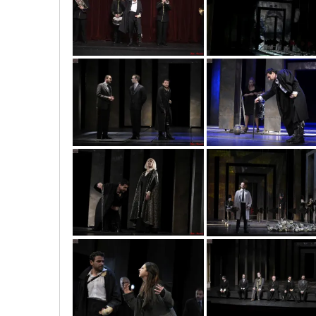
vic5371
vic9749
vic6280
vic5551
vic6271
vic9745
vic5965
vic6371