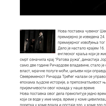
Нова поставка чувеног Шек
премијерно је изведена 24.
премијерног извођења тог 
Дело је настало крајем 16.
енглеског краља који је жи
смрт означила крај “Ратова ружа”, династија Јор
само две године Ричардове владавине, стало је
власт, мрачне полуге моћи, циљеви који оправда
Свевременост Ричарда Трећег налази се управо 
епохама људске историје, а препознатљивост њи
пријемчивости овог комада у наше време.
Нова поставка овог дела преиспитује једно вре
који се воде у име мира, време у коме цивилиза
поретка у коме влада и опстаје зло, у коме зло п