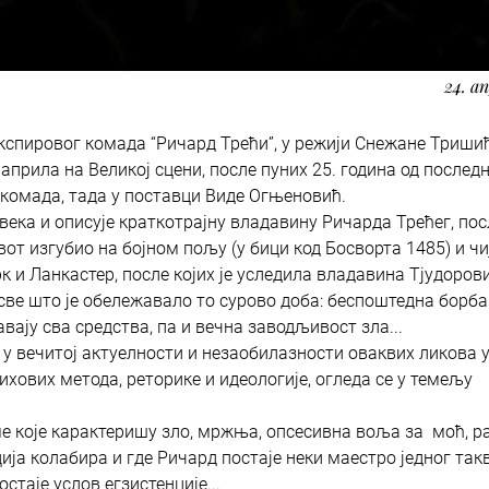
24. а
спировог комада “Ричард Трећи”, у режији Снежане Тришић
 априла на Великој сцени, после пуних 25. година од послед
комада, тада у поставци Виде Огњеновић.
 века и описује краткотрајну владавину Ричарда Трећег, по
вот изгубио на бојном пољу (у бици код Босворта 1485) и чиј
к и Ланкастер, после којих је уследила владавина Тјудорови
 све што је обележавало то сурово доба: беспоштедна борба
вају сва средства, па и вечна заводљивост зла...
у вечитој актуелности и незаобилазности оваквих ликова 
хових метода, реторике и идеологије, огледа се у темељу
ме које карактеришу зло, мржња, опсесивна воља за моћ, р
ција колабира и где Ричард постаје неки маестро једног так
остаје услов егзистенције...