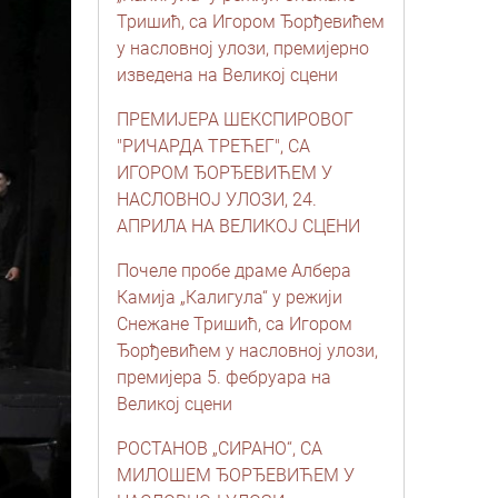
Тришић, са Игором Ђорђевићем
у насловној улози, премијерно
изведена на Великој сцени
ПРЕМИЈЕРА ШЕКСПИРОВОГ
"РИЧАРДА ТРЕЋЕГ", СА
ИГОРОМ ЂОРЂЕВИЋЕМ У
НАСЛОВНОЈ УЛОЗИ, 24.
АПРИЛА НА ВЕЛИКОЈ СЦЕНИ
Почеле пробе драме Албера
Камија „Калигула“ у режији
Снежане Тришић, са Игором
Ђорђевићем у насловној улози,
премијера 5. фебруара на
Великој сцени
РОСТАНОВ „СИРАНО“, СА
МИЛОШЕМ ЂОРЂЕВИЋЕМ У