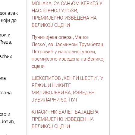
МОНАКА, СА САЊОМ КЕРКЕЗ У
НАСЛОВНОЈ УЛОЗИ,
 долазак
ПРЕМИЈЕРНО ИЗВЕДЕНА НА
 који до
ВЕЛИКОЈ СЦЕНИ
иви и
Пучинијева опера „Манон
ићева,
Леско“, са Јасмином Трумбеташ
Петровић у насловној улози,
јвећих
премијерно изведена на Великој
сцени
ела
ШЕКСПИРОВ „ХЕНРИ ШЕСТИ“, У
РЕЖИЈИ НИКИТЕ
тлана
МИЛИВОЈЕВИЋА, ИЗВЕДЕН
ЈУБИЛАРНИ 50. ПУТ
КЛАСИЧНИ БАЛЕТ БАЈАДЕРА
као и
ПРЕМИЈЕРНО ИЗВЕДЕН НА
 Јотић,
ВЕЛИКОЈ СЦЕНИ