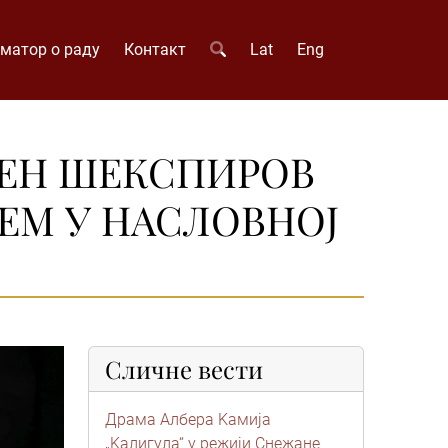
матор о раду
Контакт
Lat
Eng
ДЕН ШЕКСПИРОВ
ЋЕМ У НАСЛОВНОЈ
Сличне вести
Драма Албера Kамија
„Kалигула“ у режији Снежане