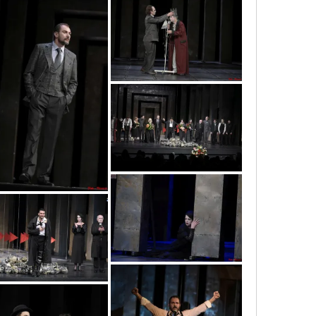
vic6079
vic6195
vic9773
vic6456
vic9758
vic9748