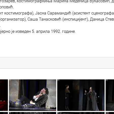
тозарев, костимографкиња Марина Меденица Вукасовић, до
оповић.
нт костимографа), Јасна Сарамандић (асистент сценографа)
(организатор), Саша Танасковић (инспицијент), Даница Сте
.
ерно је изведен 5. априла 1992. године.
vic5706
vic5896