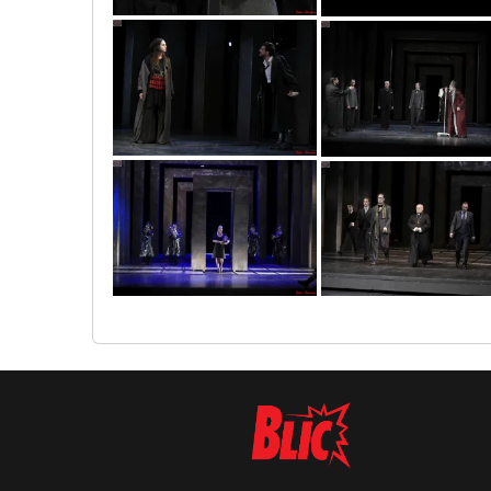
vic5862
vic6158
vic5493
vic6360