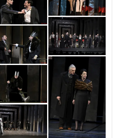
vic6056
vic9763
vic6727
vic6661
vic5791
vic6538