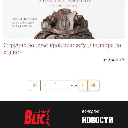
Стручно вођење кроз изложбу „Од двора до
сцене“
17. јун 2026.