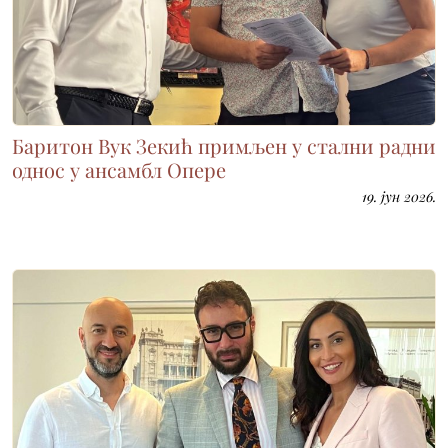
Баритон Вук Зекић примљен у стални радни
однос у ансамбл Опере
19. јун 2026.