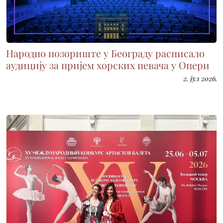
Народно позориште у Београду расписало
аудицију за пријем хорских певача у Опери
2. јул 2026.