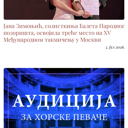
Јана Зимоњић, солисткиња Балета Народног
позоришта, освојила треће место на XV
Међународном такмичењу у Москви
5. јул 2026.