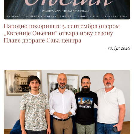
Народно позориште 5. септембра опером
„Евгеније Оњегин“ отвара нову сезону
Плаве дворане Сава центра
30. јул 2026.