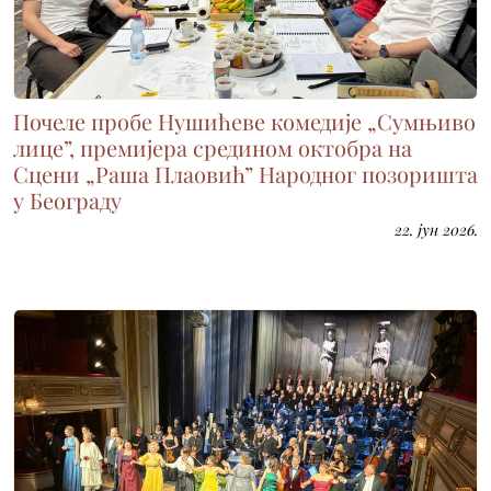
Почеле пробе Нушићеве комедије „Сумњиво
лице”, премијера средином октобра на
Сцени „Раша Плаовић” Народног позоришта
у Београду
22. јун 2026.