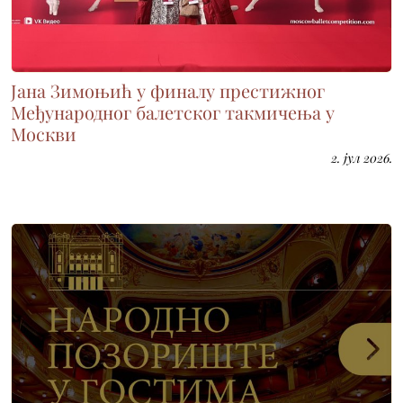
Јана Зимоњић у финалу престижног
Међународног балетског такмичења у
Москви
2. јул 2026.