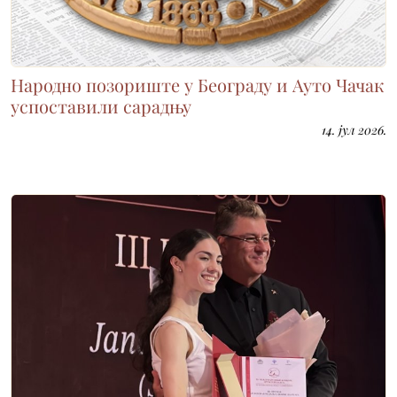
Народно позориште у Београду и Ауто Чачак
успоставили сарадњу
14. јул 2026.