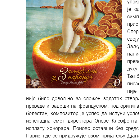
упрк
је о
симп
прис
Опер
свој
Заљу
напи
прев
духу
Ђанб
писа
није
није било довољно за сложен задатак ствара
преведе и заврши на француском, под оригинал
болестан, композитор је успео да испуни усло
изненадна смрт директора Опере Клеофонта
исплату хонорара. Поново оставши без средс
Париз, где се придружује свом пријатељу Дјаг