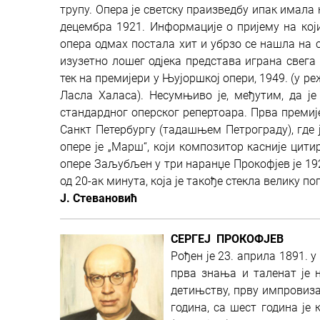
трупу. Опера је светску праизведбу ипак имала
децембра 1921. Информације о пријему на који
опера одмах постала хит и убрзо се нашла на 
изузетно лошег одјека представа играна свега 
тек на премијери у Њујоршкој опери, 1949. (у 
Ласла Халаса). Несумњиво је, међутим, да је
стандардног оперског репертоара. Прва премије
Санкт Петербургу (тадашњем Петрограду), где 
опере је „Марш“, који композитор касније цити
опере Заљубљен у три наранџе Прокофјев је 192
од 20-ак минута, која је такође стекла велику п
Ј. Стевановић
СЕРГЕЈ ПРОКОФЈЕВ
Рођен је 23. априла 1891. 
прва знања и таленат је 
детињству, прву импровиза
година, са шест година је