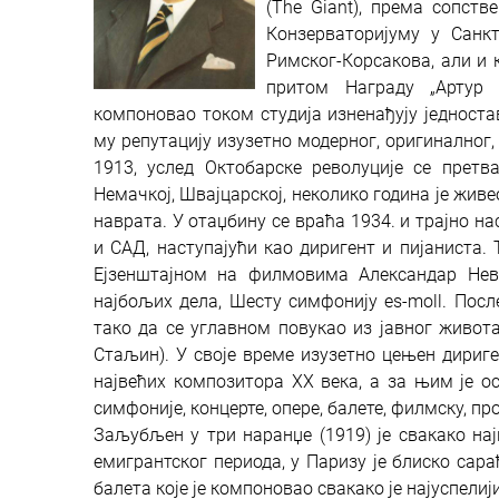
(The Giant), према сопств
Конзерваторијуму у Санкт
Римског-Корсакова, али и 
притом Награду „Артур 
компоновао током студија изненађују једност
му репутацију изузетно модерног, оригиналног,
1913, услед Октобарске револуције се претва
Немачкој, Швајцарској, неколико година је жив
наврата. У отаџбину се враћа 1934. и трајно н
и САД, наступајући као диригент и пијаниста. 
Ејзенштајном на филмовима Александар Нев
најбољих дела, Шесту симфонију es-moll. Посл
тако да се углавном повукао из јавног живота.
Стаљин). У своје време изузетно цењен дириге
највећих композитора XX века, а за њим је о
симфоније, концерте, опере, бaлете, филмску, пр
Заљубљен у три наранџе (1919) је свакако нај
емигрантског периода, у Паризу је блиско са
балета које је компоновао свакако је најуспелији