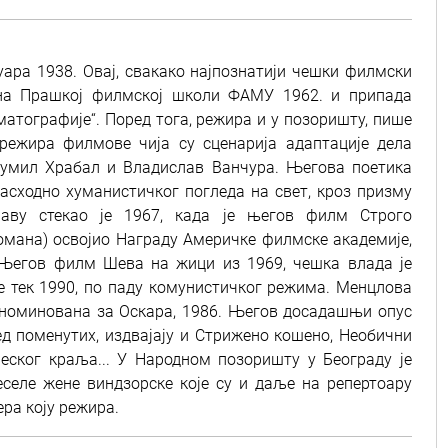
руара 1938. Овај, свакако најпознатији чешки филмски
 на Прашкој филмској школи ФАМУ 1962. и припада
атографије“. Поред тога, режира и у позоришту, пише
 режира филмове чија су сценарија адаптације дела
хумил Храбал и Владислав Ванчура. Његова поетика
асходно хуманистичког погледа на свет, кроз призму
лаву стекао је 1967, када је његов филм Строго
омана) освојио Награду Америчке филмске академије,
 Његов филм Шева на жици из 1969, чешка влада је
 тек 1990, по паду комунистичког режима. Менцлова
 номинована за Оскара, 1986. Његов досадашњи опус
д поменутих, издвајају и Стрижено кошено, Необични
еског краља... У Народном позоришту у Београду је
селе жене виндзорске које су и даље на репертоару
ера коју режира.