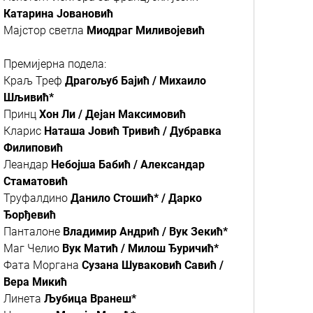
Катарина Јовановић
Мајстор светла
Mиодраг Миливојевић
Премијерна подела:
Краљ Треф
Драгољуб Бајић / Михаило
Шљивић*
Принц
Хон Ли / Дејан Максимовић
Кларис
Наташа Јовић Тривић / Дубравка
Филиповић
Леандар
Небојша Бабић / Александар
Стаматовић
Труфалдино
Данило Стошић* / Дарко
Ђорђевић
Панталоне
Владимир Андрић / Вук Зекић*
Маг Челио
Вук Матић / Милош Ђуричић*
Фата Моргана
Сузана Шуваковић Савић /
Вера Микић
Линета
Љубица Вранеш*