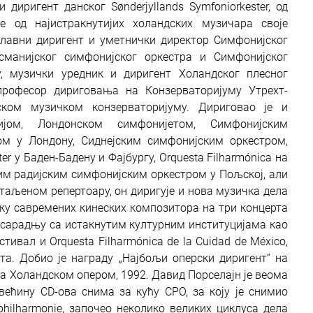
 диригент данског Sønderjyllands Symfoniorkester, од
е од најистракнутијих холандских музичара своје
 главни диригент и уметнички директор Симфонијског
сманијског симфонијског оркестра и Симфонијског
, музички уредник и диригент Холандског плесног
професор дириговања на Конзерваторијуму Утрехт-
ком музичком конзерваторијуму. Дириговао је и
ијом, Лондонском симфонијетом, Симфонијским
м у Лондону, Сиднејским симфонијским оркестром,
r у Баден-Бадену и Фајбургу, Orquesta Filharmónica на
ним радијским симфонијским оркестром у Пољској, али
таљеном репертоару, он диригује и нова музичка дела
ку савремених кинеских композитора на три концерта
 сарадњу са истакнутим културним институцијама као
тивал и Orquesta Filharmónica de la Cuidad de México,
а. Добио је награду „Најбољи оперски диригент“ на
а Холандском опером, 1992. Давид Порселајн је веома
ећину CD-ова снима за кућу CPO, за коју је снимио
hilharmonie, започео неколико великих циклуса дела