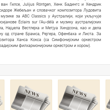
ан Гилсе, Julijus Röntgen, Хенк Бадингс и Хендрик
Исидоре Жебељан и словачког композитора Лудовита
музике за ABC Classics у Аустралији, који укључује
јанове Éclairs sur l’Au-délà и музику аустралијских
, Најџела Вестлејка и Метјуа Хиндсона, као и дела
у од стране Брамса, Рејгера, Офенбаха и Листа. За
озитора Ханса Кокса (са Симфонијским оркестром
 радијским филхармонијским оркестром и хором).