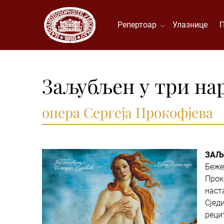
Репертоар
Улазнице
Заљубљен у три на
опера Сергеја Прокофјева
ЗАЉ
Беж
Прок
нас
Сјед
реци