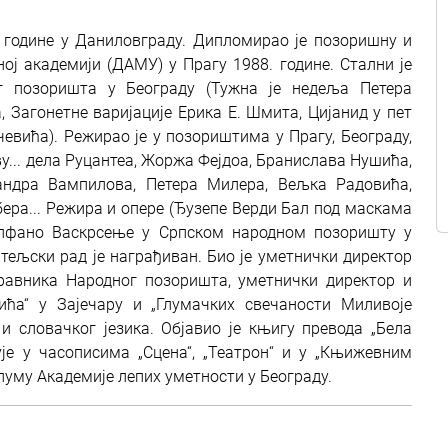
0. године у Даниловграду. Дипломирао је позоришну и
ој академији (ДАМУ) у Прагу 1988. године. Стални је
 позоришта у Београду (Тужна је недеља Петера
 Загонетне варијације Ерика Е. Шмита, Цијанид у пет
вића). Режирао је у позориштима у Прагу, Београду,
ву... дела Руцантеа, Жоржа Фејдоа, Бранислава Нушића,
андра Вампилова, Петера Милера, Вељка Радовића,
ера... Режира и опере (Ђузепе Верди Бал под маскама
Алфано Васкрсење у Српском народном позоришту у
тељски рад је награђиван. Био је уметнички директор
равника Народног позоришта, уметнички директор и
ћа“ у Зајечару и „Глумачких свечаности Миливоје
 словачког језика. Објавио је књигу превода „Бела
ује у часописима „Сцена“, „Театрон“ и у „Књижевним
луму Академије лепих уметности у Београду.