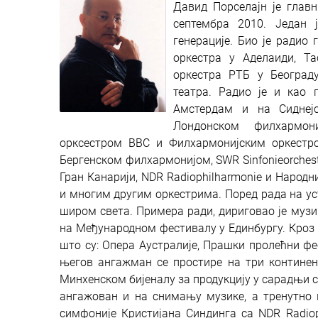
Давид Порселајн је главни
септембра 2010. Један ј
генерације. Био је радио
оркестра у Аделаиди, Та
оркестра РТБ у Београду
театра. Радио је и као 
Амстердам и на Сиднејс
Лондонском филхармон
орксестром BBC и Филхармонијским оркестро
Бергенском филхармонијом, SWR Sinfonieorcheste
Гран Канарији, NDR Radiophilharmonie и Народ
и многим другим оркестрима. Поред рада на ус
широм света. Примера ради, дириговао је музи
на Међународном фестивалу у Единбургу. Кроз
што су: Опера Аустралије, Прашки пролећни фес
његов ангажман се простире на три континент
Минхенском бијеналу за продукцију у сарадњи с
ангажован и на снимању музике, а тренутно в
симфоније Кристијана Синдинга са NDR Radiop