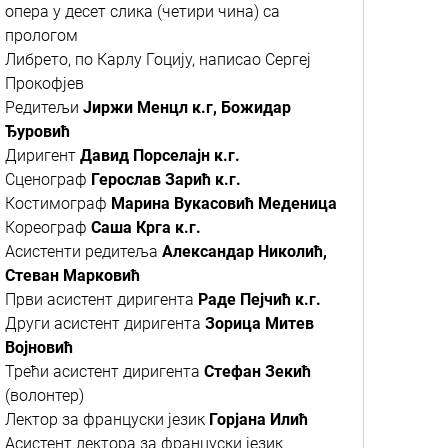
опера у десет слика (четири чина) са
прологом
Либрето, по Карлу Гоцију, написао Сергеј
Прокофјев
Редитељи
Јиржи Менцл к.г, Божидар
Ђуровић
Диригент
Давид Порселајн к.г.
Сценограф
Герослав Зарић к.г.
Костимограф
Марина Вукасовић Меденица
Кореограф
Саша Крга к.г.
Асистенти редитеља
Александар Николић,
Стеван Марковић
Први асистент диригента
Раде Пејчић к.г.
Други асистент диригента
Зорица Митев
Војновић
Трећи асистент диригента
Стефан Зекић
(волонтер)
Лектор за француски језик
Горјана Илић
Асистент лектора за француски језик