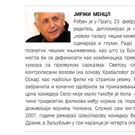
ЈИРЖИ МЕНЦЛ
Рођен је у Прагу, 23. феб
редитељ, дипломирао је
„новом таласу чешке кинем
сценарија и глуми. Радо
познатих чешких књижевника, као што су Бо
могла би се дефинисати као комбинација прев
хумора са призвуком сарказма. Светску с
контрoлисани возови (на основу Храбаловог р
Оскар, као најбољи филм на страном језику.
забранила и коначно одобрила за приказивање
црна комедија Село моје мало такође је била
чини тридесетак филмова међу којима се, поре
доживљаји војника Чонкина, Служио сам енгл
2007. године режирао Шекспирову комедију Ве
Драме, а Заљубљен у три наранџе је четврта оп