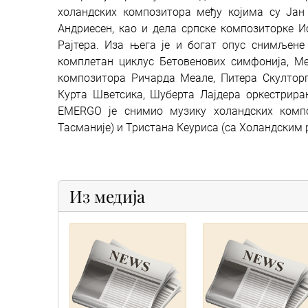
холандских композитора међу којима су Јан в
Андриесен, као и дела српске композиторке 
Рајтера. Иза њега је и богат опус снимљене 
комплетан циклус Бетовенових симфонија, Меси
композитора Ричарда Меале, Питера Скулторпа
Курта Шветсика, Шуберта Лајдера оркестриран
EMERGO је снимио музику холандских комп
Тасманије) и Тристана Кеуриса (са Холандским
Из медија