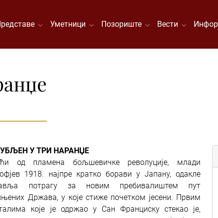
Представе
Уметници
Позориште
Вести
Инфор
ранџе
УБЉЕН У ТРИ НАРАНЏЕ
ећи од пламена бољшевичке револуције, млади
офјев 1918. најпре кратко борави у Јапану, одакле
тавља потрагу за новим пребивалиштем пут
ињених Држава, у које стиже почетком јесени. Првим
талима које је одржао у Сан Франциску стекао је,