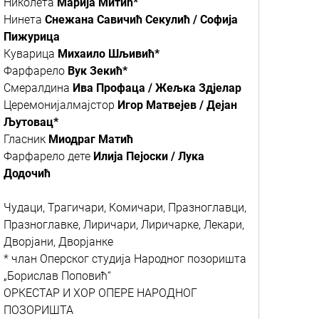
Николета
Марија Митић*
Нинета
Снежана Савичић Секулић / Софија
Пижурица
Куварица
Михаило Шљивић*
Фарфарело
Вук Зекић*
Смералдина
Ива Профаца / Жељка Здјелар
Церемонијалмајстор
Игор Матвејев / Дејан
Љутовац*
Гласник
Миодраг Матић
Фарфарело дете
Илија Пејоски / Лука
Додочић
Чудаци, Трагичари, Комичари, Празноглавци,
Празноглавке, Лиричари, Лиричарке, Лекари,
Дворјани, Дворјанке
* члан Оперског студија Народног позоришта
„Борислав Поповић“
ОРКЕСТАР И ХОР ОПЕРЕ НАРОДНОГ
ПОЗОРИШТА