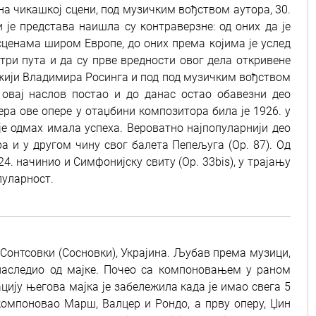
 на чикашкој сцени, под музичким вођством аутора, 30.
 је представа наишла су контраверзне: од оних да је
сценама широм Европе, до оних према којима је услед
три пута и да су прве вредности овог дела откривене
режији Владимира Росинга и под под музичким вођством
 овај наслов постао и до данас остао обавезни део
ра ове опере у отаџбини композитора била је 1926. у
је одмах имала успеха. Вероватно најпопуларнији део
ра и у другом чину свог балета Пепељуга (Op. 87). Од
4. начинио и Симфонијску свиту (Op. 33bis), у трајању
опуларност.
у Сонтсовки (Сосновки), Украјина. Љубав према музици,
наследио од мајке. Почео са компоновањем у раном
цију његова мајка је забележила када је имао свега 5
 компоновао Марш, Валцер и Рондо, а прву оперу, Џин