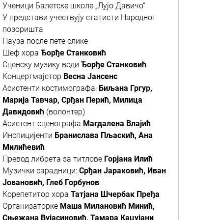
Ученици Балетске школе „Лујо Давичо“
У представи учествују статисти Народног
позоришта
Пауза после пете слике
Шеф хора
Ђорђе Станковић
Сценску музику води
Ђорђе Станковић
Концертмајстор
Весна Јансенс
Асистенти костимографа:
Биљана Гргур,
Марија Тавчар, Срђан Перић, Милица
Давидовић
(волонтер)
Асистент сценографа
Магдалена Влајић
Инспицијенти
Бранислава Пљаскић, Ана
Милићевић
Превод либрета за титлове
Горјана Илић
Музички сарадници:
Срђан Јараковић, Иван
Јовановић, Глеб Горбунов
Корепетитор хора
Татјана Шчербак Пређа
Организаторке
Маша Милановић Минић,
Сњежана Вујасиновић, Тамара Кацујани