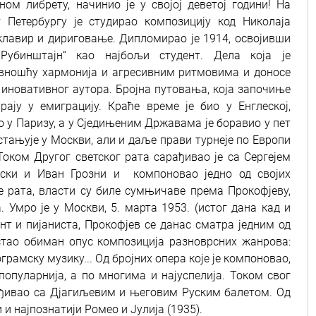
еном либрету, начинио је у својој деветој години! На
 Петербургу је студирао композицију код Николаја
клавир и дириговање. Дипломирао је 1914, освојивши
Рубинштајн“ као најбољи студент. Дела која је
авношћу хармонија и агресивним ритмовима и доносе
 иновативног аутора. Бројна путовања, која започиње
рају у емиграцију. Краће време је био у Енглеској,
ео у Паризу, а у Сједињеним Државама је боравио у пет
астањује у Москви, али и даље прави турнеје по Европи
Током Другог светског рата сарађивао је са Сергејем
ски и Иван Грозни и компоновао једно од својих
е рата, власти су биле сумњичаве према Прокофјеву,
 Умро је у Москви, 5. марта 1953. (истог дана кад и
нт и пијаниста, Прокофјев се данас сматра једним од
стао обиман опус композиција разноврсних жанрова:
ограмску музику... Од бројних опера које је компоновао,
популарнија, а по многима и најуспелија. Током свог
рађивао са Дјагиљевим и његовим Руским балетом. Од
 и најпознатији Ромео и Јулија (1935).