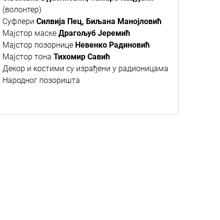
(волонтер)
Суфлери
Силвија Пец, Биљана Манојловић
Мајстор маске
Драгољуб Јеремић
Мајстор позорнице
Невенко Радиновић
Мајстор тона
Тихомир Савић
Декор и костими су израђени у радионицама
Народног позоришта