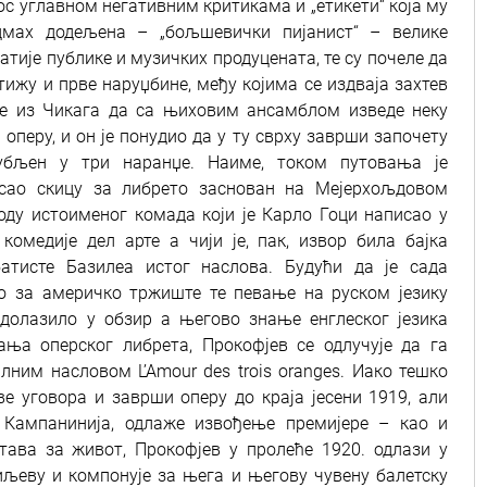
ос углавном негативним критикама и „етикети“ која му
дмах додељена – „бољшевички пијанист“ – велике
атије публике и музичких продуцената, те су почеле да
тижу и прве наруџбине, међу којима се издваја захтев
е из Чикага да са њиховим ансамблом изведе неку
у оперу, и он је понудио да у ту сврху заврши започету
бљен у три наранџе. Наиме, током путовања је
сао скицу за либрето заснован на Мејерхољдовом
оду истоименог комада који је Карло Гоци написао у
 комедије дел арте а чији је, пак, извор била бајка
атисте Базилеа истог наслова. Будући да је сада
о за америчко тржиште те певање на руском језику
 долазило у обзир а његово знање енглеског језика
ња оперског либрета, Прокофјев се одлучује да га
ним насловом L’Amour des trois oranges. Иако тешко
ве уговора и заврши оперу до краја јесени 1919, али
 Кампанинија, одлаже извођење премијере – као и
тава за живот, Прокофјев у пролеће 1920. одлази у
иљеву и компонује за њега и његову чувену балетску