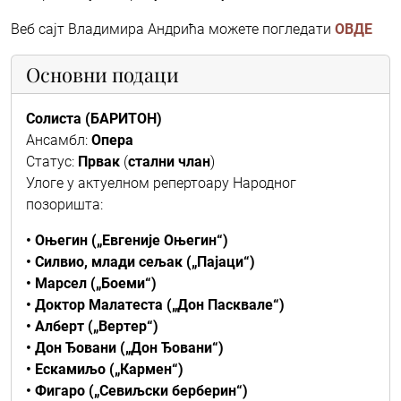
Веб сајт Владимира Андрића можете погледати
ОВДЕ
Основни подаци
Солиста (БАРИТОН)
Ансамбл:
Опера
Статус:
Првак
(
стални члан
)
Улоге у актуелном репертоару Народног
позоришта:
• Оњегин („Евгеније Оњегин“)
• Силвио, млади сељак („Пајаци“)
• Марсел („Боеми“)
• Доктор Малатеста („Дон Пасквале“)
• Алберт („Вертер“)
• Дон Ђовани („Дон Ђовани“)
• Ескамиљо („Кармен“)
• Фигаро („Севиљски берберин“)