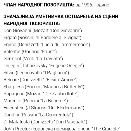
ЧЛАН НАРОДНОГ ПОЗОРИШТА:
од 1996. године
ЗНАЧАЈНИЈА УМЕТНИЧКА ОСТВАРЕЊА НА СЦЕНИ
НАРОДНОГ ПОЗОРИШТА:
Don Giovanni (Mozart “Don Giovanni”)
Figaro (Rossini “Il Barbiere di Siviglia”)
Enrico (Donizzetti “Lucia di Lammermoor”)
Valentin (Gounod “Faust”)
Germont (Verdi “La Traviata”)
Onjegin (Tchaikovsky “Eugene Onegin”)
Silvio (Leoncavallo “I Pagliacci”)
Belcore (Donizzetti “L’Elisir d’Amore”)
Sharpless (Puccini “Madama Butterfly”)
Papageno (Mozart “Die Zauberflote”)
Marcello (Puccini “La Boheme”)
Eisenstein (J.Strauss “Der Fledermaus”)
Dandini (Rossini “La Cenerentola”)
Dr Malatesta (Donizzetti “Don Pasquale”)
John Proctor (европска премијера опере “The Crucible”