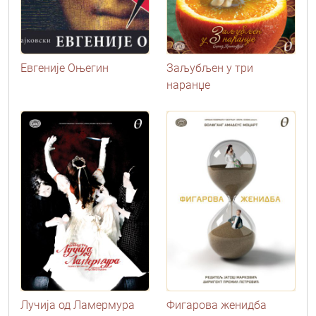
Евгеније Оњегин
Заљубљен у три
наранџе
Лучија од Ламермура
Фигарова женидба