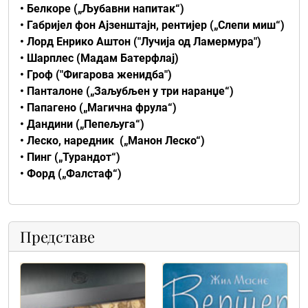
• Белкоре („Љубавни напитак“)
• Габријел фон Ајзенштајн, рентијер („Слепи миш“)
• Лорд Енрико Аштон ("Лучија од Ламермура")
• Шарплес (Мадам Батерфлај)
• Гроф ("Фигарова женидба")
• Панталоне („Заљубљен у три наранџе“)
• Папагено („Магична фрула“)
• Дандини („Пепељуга“)
• Леско, наредник („Манон Леско“)
• Пинг („Турандот“)
• Форд („Фалстаф“)
Представе