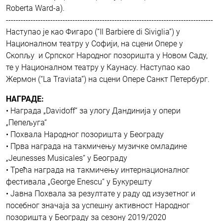
Roberta Ward-a).
------------------------------------------------------------------------------------
Наступао је као Фигаро (“Il Barbiere di Siviglia”) у
Националном театру у Софији, на сцени Опере у
Скопљу и Српског Народног позоришта у Новом Саду,
те у Националном театру у Каунасу. Наступао као
Жермон (“La Traviata”) на сцени Опере Санкт Петербург.
НАГРАДЕ:
• Награда „Davidoff“ за улогу Дандинија у опери
„Пепељуга“
• Похвала Народног позоришта у Београду
• Прва награда на такмичењу музичке омладине
„Jeunesses Musicales“ у Београду
• Трећа награда на такмичењу интернационалног
фестивала „George Enescu“ у Букурешту
• Јавна Похвала за резултате у раду од изузетног и
посебног значаја за успешну активност Народног
позоришта у Београду за сезону 2019/2020