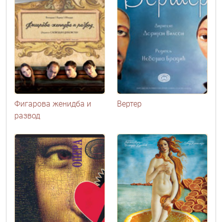
Фигарова женидба и
Вертер
развод