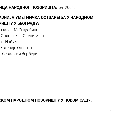
ИЦА НАРОДНОГ ПОЗОРИШТА:
од 2004.
АЈНИЈА УМЕТНИЧКА ОСТВАРЕЊА У НАРОДНОМ
РИШТУ У БЕОГРАДУ:
озила - Моћ судбине
 Орлофски - Слепи миш
а - Набуко
 Евгеније Оњегин
 - Севиљски берберин
СКОМ НАРОДНОМ ПОЗОРИШТУ У НОВОМ САДУ: