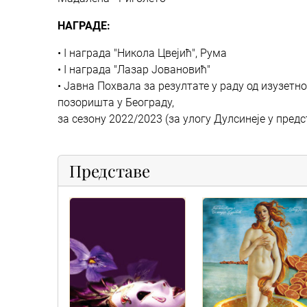
НАГРАДЕ:
• I награда "Никола Цвејић", Рума
• I награда "Лазар Јовановић"
• Јавна Похвала за резултате у раду од изузетн
позоришта у Београду,
за сезону 2022/2023 (за улогу Дулсинеје у предс
Представе