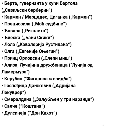
• Берта, гувернанта у кући Бартола
(„Севиљски берберин“)
• Кармен / Мерцедес, Циганка („Кармен“)
• Прециозила („Моћ судбине“)
• Ђована („Риголето“)
• Ђиеска („Ђани Скики“)
• Лола („Кавалерија Рустикана“)
• Олга („Евгеније Оњегин“)
• Принц Орловски („Слепи миш“)
• Ализа, Лучијина дружбеница ("Лучија од
Ламермура")
• Керубин ("Фигарова женидба")
• Госпођица Данжевил („Адријана
Лекуврер“)
• Смералдина („Заљубљен у три наранџе“)
• Салче (“Коштана”)
• Дулсинеја (“Дон Кихот”)