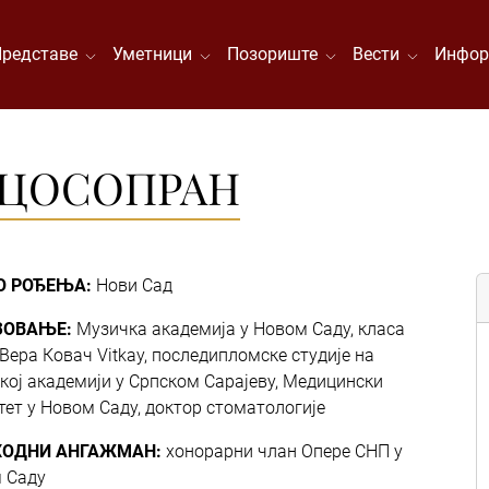
Представе
Уметници
Позориште
Вести
Инфор
МЕЦОСОПРАН
О РОЂЕЊА:
Нови Сад
ЗОВАЊЕ:
Музичка академија у Новом Саду, класа
Вера Ковач Vitkay, последипломске студије на
кој академији у Српском Сарајеву, Медицински
тет у Новом Саду, доктор стоматологије
ХОДНИ АНГАЖМАН:
хонорарни члан Опере СНП у
 Саду