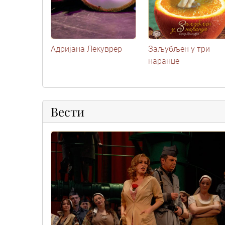
Адријана Лекуврер
Заљубљен у три
наранџе
Вести