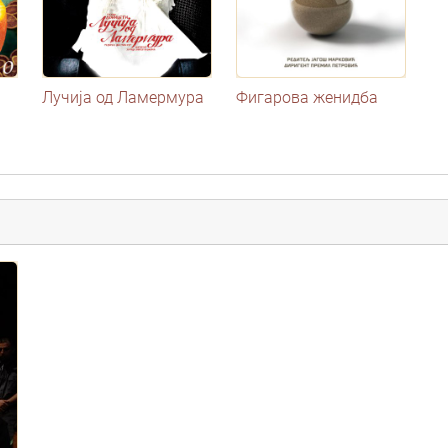
Лучија од Ламермура
Фигарова женидба