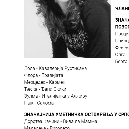
ЧЛАН
ЗНАЧ
ПОЗО
Преци
Принц
Фенен
Олга -
Берта
Лола - Кавалерија Рустикана
Флора - Травијата
Мерцедес - Кармен
Ћеска - Ђани Скики
Зулма - Италијанка у Алжиру
Паж - Салома
ЗНАЧАЈНИЈА УМЕТНИЧКА ОСТВАРЕЊА У СРП
Доротеа Качини - Вива ла Мамма
Мадалена - Риголето