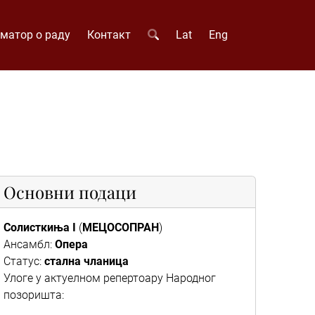
матор о раду
Контакт
Lat
Eng
Основни подаци
Солисткиња I
(
МЕЦОСОПРАН
)
Ансамбл:
Опера
Статус:
стална чланица
Улоге у актуелном репертоару Народног
позоришта: