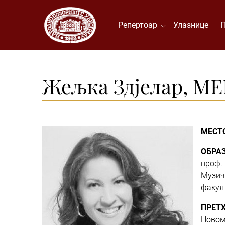
Репертоар
Улазнице
Жељка Здјелар, 
МЕСТ
ОБРА
проф. 
Музич
факул
ПРЕТ
Новом