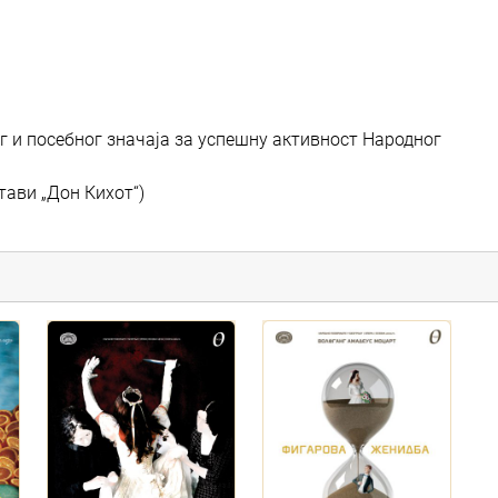
ог и посебног значаја за успешну активност Народног
тави „Дон Кихот“)