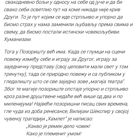
свакодневно бољи у односу на себе од јуче и да би
свако себи осветлио пут на коме никада није крив
Други. То је пут којим се иде стрпљиво и упорно да
бисмо страх у нама заменили љубављу према свима и
свему, да бисмо постали истински човекољубиви.
Хуманизам.
Тога у Позоришту већ има. Када се глумци на сцени
повежу између себе и играју за Другог, играју за
заједничку представу (свој целовити мали свет у том
тренутку), тада се природно повежу и са публиком у
гледалишту што се све заједно зове „магија театра“.
Због те магије позориште опстаје упорно и стрпљиво
кроз разне друштвене недаће већ више од два и по
миленијума! Највећи позоришни писац свих времена,
гле чуда из доба ренесансе, Вилијам Шекспир у својој
чувеној трагедији „Хамлет“ је написао:
„Какво је ремек-дело човек!
Како је племенит умом!