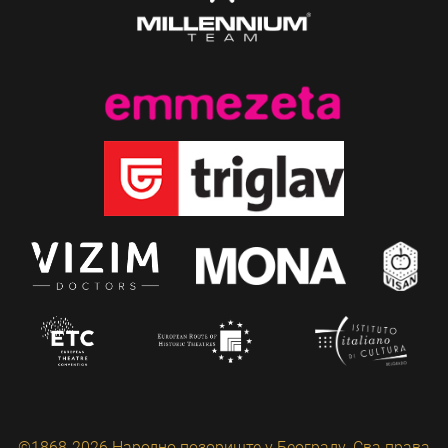
©1868-2026 Народно позориште у Београду. Сва права