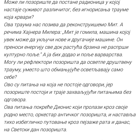
Може ли позориште да постане радионица у којој
настаје суживот различитог, без игнорисања трауме
која крвари?
Ова траума нас позива да реконструишемо Мит. А
речима Хајнера Милера: „Мит је гомила, машина којој
увек може да укључи нове и другачије машине. Он
преноси енергију све док растућа брзина не распрши
културно поље.“ А ја бих додао и поље варварства.
Могу ли рефлектори позоришта да осветле друштвену
трауму, уместо што обмањујуће осветљавају само
себе?
Ово су питања на која не постоје одговори, јер
позориште постоји и траје захваљујући питањима без
одговора.
Ова питања покреће Дионис који пролази кроз своје
родно место, оркестар античког позоришта, и наставља
тихо избегличко путовање кроз пејзаже рата и данас,
на Светски дан позоришта.