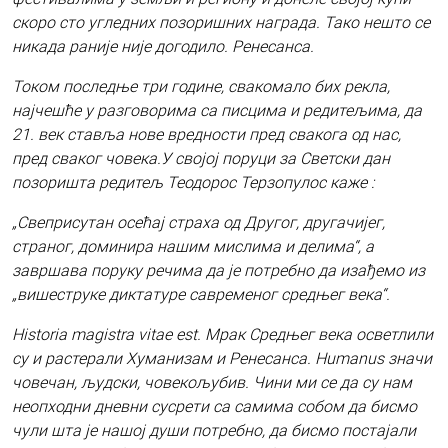
скоро сто угледних позоришних награда. Тако нешто се
никада раније није догодило. Ренесанса.
Током последње три године, свакомало бих рекла,
најчешће у разговорима са писцима и редитељима, да
21. век ставља нове вредности пред свакога од нас,
пред сваког човека.У својој поруци за Светски дан
позоришта редитељ Теодорос Терзопулос каже :
„Свеприсутан осећај страха од Другог, другачијег,
страног, доминира нашим мислима и делима“, а
завршава поруку речима да је потребно да изађемо из
„вишеструке диктатуре савременог средњег века“.
Historia magistra vitae est. Мрак Средњег века осветлили
су и растерали Хуманизам и Ренесанса. Humanus значи
човечан, људски, човекољубив. Чини ми се да су нам
неопходни дневни сусрети са самима собом да бисмо
чули шта је нашој души потребно, да бисмо постајали