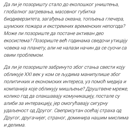
Да ли је позоришту стало до еколошког уништења,
глобалног загревања, масовног губитка
биодиверзитета, загађења океана, топљења глечера,
шумских пожара и екстремних временских непогода?
Може ли позориште да постане активан део
екосистема? Позориште већ годинама сведочи утицају
човека на планету, али не налази начин да се суочи са
овим проблемом.
Да ли је позориште забринуто због стања свести коју
обликује XXI век у ком се људима манипулише због
политичких и економских интереса, уз помоћ медија и
компанија које обликују мишљење? Друштвене мреже,
колико год да олакшавају комуникацију, постале су
алиби за интеракцију, јер омогућавају сигурну
удаљеност од Другог. Свеприсутан осећај страха од
Другог, другачијег, страног, доминира нашим мислима
и делима.