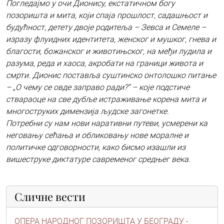
Погледајмо у очи Дионису, екстатичном богу
позоришта и мита, који спаја прошлост, садашњост и
будућност, детету двоје родитеља – Зевса и Семеле –
изразу флуидних идентитета, женског и мушког, гнева и
благости, божанског и животињског, на међи лудила и
разума, реда и хаоса, акробати на граници живота и
смрти. Дионис поставља суштинско онтолошко питање
– „О чему се овде заправо ради?“ – које подстиче
ствараоце на све дубље истраживање корена мита и
многоструких димензија људске загонетке.
Потребни су нам нови наративни путеви, усмерени ка
неговању сећања и обликовању нове моралне и
политичке одговорности, како бисмо изашли из
вишеструке диктатуре савременог средњег века.
Сличне вести
ОПЕРА НАРОДНОГ ПОЗОРИШТА У БЕОГРАДУ -