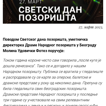
27. март 2025.
Поводом Светског дана позоришта, уметничка
директорка Драме Народног позоришта у Београду
Молина Удовички Фотез поручује:
Током година короне често сам говорила „после куге је
дошла ренесанса“. Тако се и догодило у нашем
Народном позоришту. Публика се вратила у гледалиште
и распродавале су се карте за оперске, балетске и
драмске представе у року од неколико дана. Препуна су
била гледалишта свих београдских позоришта.
Драмске представе Народног позоришта у последње
три године су учествовале на свим релевантним
фестивалима у земљи и региону и донеле својој кући