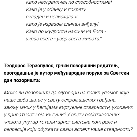
Како неограничен по способностима!
Како је у облику и покрету
складан и целисходан!
Како је изразом сличан анђелу!
Како по мудрости наличи на Бога -
украс света - узор свега живота!“
Теодорос Терзопулос, грчки позоришни редитељ,
овогодишњи је аутор међународне поруке за Светски
дан позоришта:
Може ли позориште да одговори на позив упомоћ које
наше доба шаље у свету осиромашених грађана,
закључаних у ћелијама виртуелне стварности, укопаних
у приватност која их гуши? У свету роботизованих
живота унутар тоталитарног система контроле и
репресије који обухвата сваки аспект наше стварности?