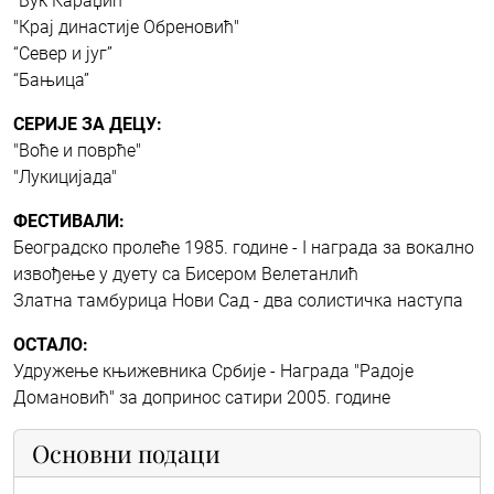
"Вук Караџић"
"Крај династије Обреновић"
“Север и југ”
“Бањица”
СЕРИЈЕ ЗА ДЕЦУ:
"Воће и поврће"
"Лукицијада"
ФЕСТИВАЛИ:
Београдско пролеће 1985. године - I награда за вокално
извођење у дуету са Бисером Велетанлић
Златна тамбурица Нови Сад - два солистичка наступа
ОСТАЛО:
Удружење књижевника Србије - Награда "Радоје
Домановић" за допринос сатири 2005. године
Основни подаци