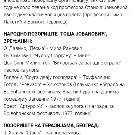
апсолвирао Позоришну организацију на ФДУ, две
године соло певања код професора Станоја Јанковића,
две године класичног и џез балета (професори Сима
Лакетић и Брижит Терзијеф)
НАРОДНО ПОЗОРИШТЕ "ТОША ЈОВАНОВИЋ",
ЗРЕЊАНИН:
О. Давичо, “Песма” - Мића Рановић
Љ. Симовић, “Чудо у Шаргану” – Миле
Џон Синг Милингтон, "Виловњак са западне стране" -
насловна улога
Голдони, "Слуга двају господара" – Труфалдино
Гогољ, "Ревизор" – Хљестаков (I глумачка награда на
Војвођанском фестивалу, Златни ћуран на Данима
комедије у Јагодини 1977. године)
Брехт, “Артуро Уи”, - насловна улога (I награда на
Војвођанском фестивалу 1977. године)
ПОЗОРИШТЕ НА ТЕРАЗИЈАМА, БЕОГРАД:
Ј. Хашек: "Швејк" - насловна улога