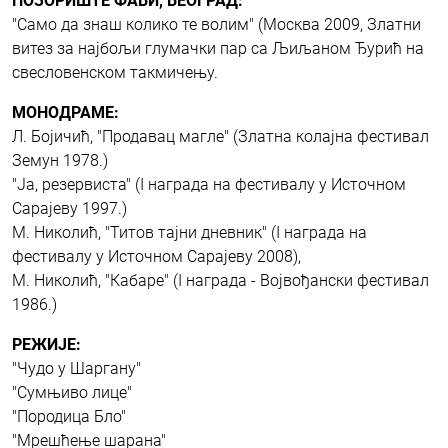
ПОЗОРИШТЕ ФАВИ, БЕОГРАД:
"Само да знаш колико те волим" (Москва 2009, Златни
витез за најбољи глумачки пар са Љиљаном Ђурић на
свесловенском такмичењу.
МОНОДРАМЕ:
Л. Бојичић, "Продавац магле" (Златна колајна фестивал
Земун 1978.)
"Ја, резервиста" (I награда на фестивалу у Источном
Сарајеву 1997.)
М. Николић, "Титов тајни дневник" (I награда на
фестивалу у Источном Сарајеву 2008),
М. Николић, "Кабаре" (I награда - Војвођански фестивал
1986.)
РЕЖИЈЕ:
"Чудо у Шаргану"
"Сумњиво лице"
"Породица Бло"
"Мрешћење шарана"