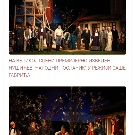
НА ВЕЛИКОЈ СЦЕНИ ПРЕМИЈЕРНО ИЗВЕДЕН
НУШИЋЕВ "НАРОДНИ ПОСЛАНИК" У РЕЖИЈИ САШЕ
ГАБРИЋА