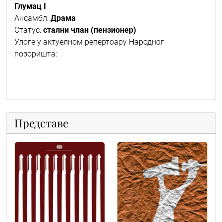
Глумац I
Ансамбл:
Драма
Статус:
стални члан
(пензионер)
Улоге у актуелном репертоару Народног
позоришта:
Представе