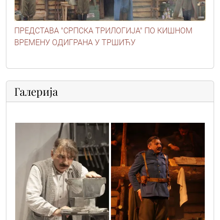
ПРЕДСТАВА "СРПСКА ТРИЛОГИЈА" ПО КИШНОМ
ВРЕМЕНУ ОДИГРАНА У ТРШИЋУ
Галерија
img_68171
15