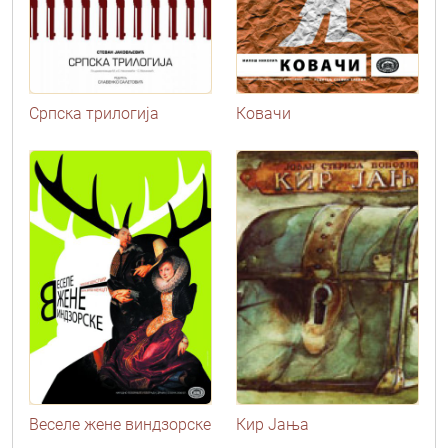
Српска трилогија
Ковачи
Веселе жене виндзорске
Кир Јања