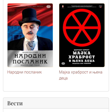
Народни посланик
Мајка храброст и њена
деца
Вести