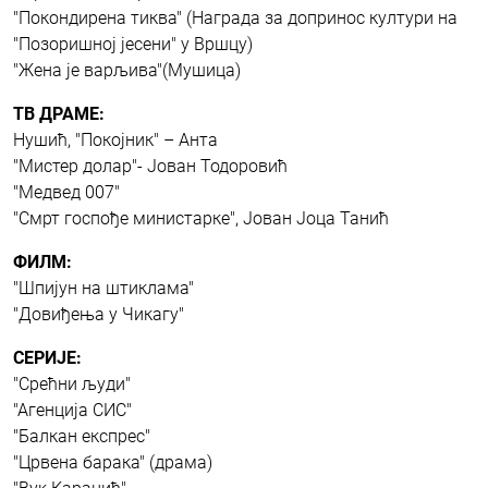
"Покондирена тиква" (Награда за допринос култури на
"Позоришној јесени" у Вршцу)
"Жена је варљива"(Мушица)
ТВ ДРАМЕ:
Нушић, "Покојник" – Анта
"Мистер долар"- Јован Тодоровић
"Медвед 007"
"Смрт госпође министарке", Јован Јоца Танић
ФИЛМ:
"Шпијун на штиклама"
"Довиђења у Чикагу"
СЕРИЈЕ:
"Срећни људи"
"Агенција СИС"
"Балкан експрес"
"Црвена барака" (драма)