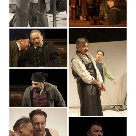
11
11_a
32
4