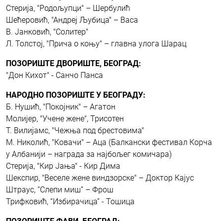
Стерија, "Родољупци" – Шербулић
Шећеровић, "Андреј Љубица" – Васа
В. Јанковић, "Солитер"
Л. Толстој, "Прича о коњу" – главна улога Шарац
ПОЗОРИШТЕ ДВОРИШТЕ, БЕОГРАД:
"Дон Кихот" - Санчо Панса
НАРОДНО ПОЗОРИШТЕ У БЕОГРАДУ:
Б. Нушић, "Покојник" – Агатон
Молијер, "Учене жене", Трисотен
Т. Вилијамс, "Чежња под брестовима"
М. Николић, "Ковачи" – Аца (Балкански фестивал Корча
у Албанији – награда за најбољег комичара)
Стерија, "Кир Јања" - Кир Дима
Шекспир, "Веселе жене виндзорске" – Доктор Кајус
Штраус, “Слепи миш” – Фрош
Трифковић, “Избирачица” - Тошица