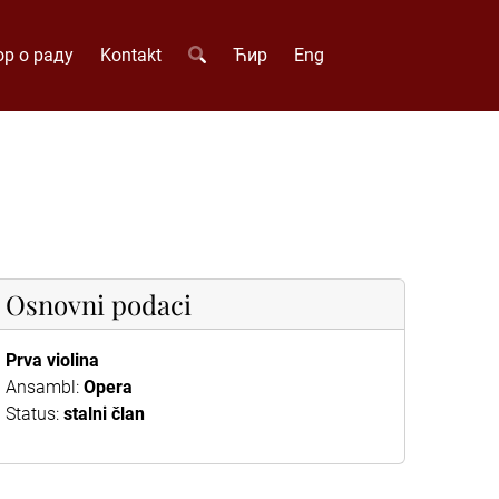
р о раду
Kontakt
Ћир
Eng
Osnovni podaci
Prva violina
Ansambl:
Opera
Status:
stalni član