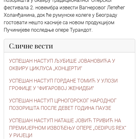
позоришта у оквиру традиционалног Оперског
фестивала 2. новембра извести Вагнеровог Летећег
Холанђанина, док ће румунске колеге у Београду
гостовати нешто касније са новом продукцијом
Пучинијеве последње опере Турандот.
Сличне вести
УСПЕШАН НАСТУП ЉУБИШЕ ЈОВАНОВИЋА У
ОКВИРУ ЦИКЛУСА „КОНЦЕРТИ“
УСПЕШАН НАСТУП ГОРДАНЕ ТОМИЋ У УЛОЗИ
ГРОФИЦЕ У "ФИГАРОВОЈ ЖЕНИДБИ"
УСПЕШАН НАСТУП ЦРНОГОРСКОГ НАРОДНОГ
ПОЗОРИШТА ПОСЛЕ ДЕВЕТ ГОДИНА ПАУЗЕ
УСПЕШАН НАСТУП НАТАШЕ ЈОВИЋ ТРИВИЋ НА
ПРЕМИЈЕРНОМ ИЗВОЂЕЊУ ОПЕРЕ „OEDIPUS REX”
У РИЈЕЦИ