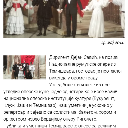
14. мај 2014.
Диригент Дејан Савић, на позив
Националне румунске опере из
Темишвара, гостовао је протеклог
викенда у овоме граду.
Услед болести колеге из ове
угледне оперске куће, једне од четири које носе назив
националне оперске институције културе (Букурешт,
Клуж, Јаши и Темишвар), наш уметник је ускочио у
репертоар и заједно са солистима, балетом, хором и
оркестром извео Вердијеву оперу Риголето.
Публика и уметници Темишварске опере са великим