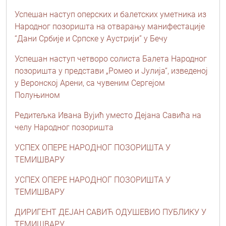
Успешан наступ оперских и балетских уметника из
Народног позоришта на отварању манифестације
“Дани Србије и Српске у Аустрији” у Бечу
Успешан наступ четворо солиста Балета Народног
позоришта у представи „Ромео и Јулија“, изведеној
у Веронској Арени, са чувеним Сергејом
Полуњином
Редитељка Ивана Вујић уместо Дејана Савића на
челу Народног позоришта
УСПЕХ ОПЕРЕ НАРОДНОГ ПОЗОРИШТА У
ТЕМИШВАРУ
УСПЕХ ОПЕРЕ НАРОДНОГ ПОЗОРИШТА У
ТЕМИШВАРУ
ДИРИГЕНТ ДЕЈАН САВИЋ ОДУШЕВИО ПУБЛИКУ У
ТЕМИШВАРУ