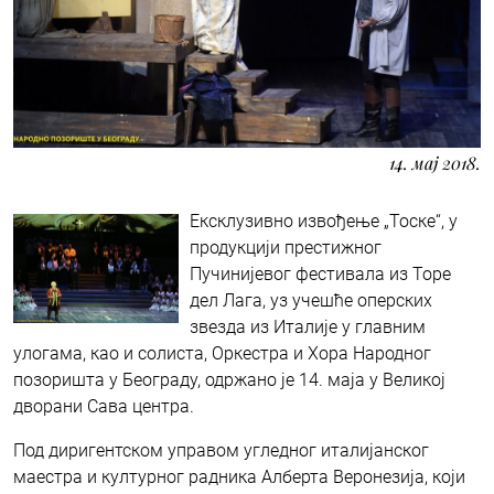
14. мај 2018.
Ексклузивно извођење „Тоске“, у
продукцији престижног
Пучинијевог фестивала из Торе
дел Лага, уз учешће оперских
звезда из Италије у главним
улогама, као и солиста, Оркестра и Хора Народног
позоришта у Београду, одржано је 14. маја у Великој
дворани Сава центра.
Под диригентском управом угледног италијанског
маестра и културног радника Алберта Веронезија, који