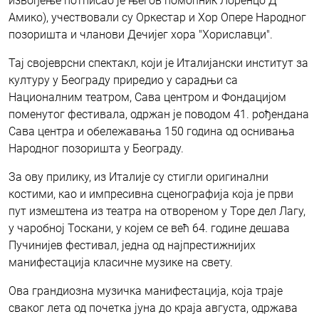
извођење потписао је његов помоћник Лоренцо Д’
Амико), учествовали су Оркестар и Хор Опере Народног
позоришта и чланови Дечијег хора "Хориславци".
Тај својеврсни спектакл, који је Италијански институт за
културу у Београду приредио у сарадњи са
Националним театром, Сава центром и Фондацијом
поменутог фестивала, одржан је поводом 41. рођендана
Сава центра и обележавања 150 година од оснивања
Народног позоришта у Београду.
За ову прилику, из Италије су стигли оригинални
костими, као и импресивна сценографија која је први
пут измештена из театра на отвореном у Торе дел Лагу,
у чаробној Тоскани, у којем се већ 64. године дешава
Пучинијев фестивал, једна од најпрестижнијих
манифестација класичне музике на свету.
Ова грандиозна музичка манифестација, која траје
сваког лета од почетка јуна до краја августа, одржава