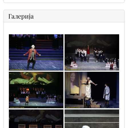
Галерија
vic2446
vic2451
vic2444
vic2419
vic2430