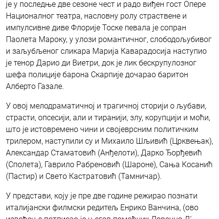
је у последње две сезоне чест и радо виђен гост Опере
Националног театра, насловну ролу страствене и
импулсивне диве Флорије Тоске певала је сопран
Паолета Мароку, у улози романтичног, слободољубивог
и заљубљеног сликара Марија Каварадосија наступио
је тенор Дарио ди Виетри, док је лик бескрупулозног
шефа полиције барона Скарпије дочарао баритон
Алберто Газале.
У овој мелодраматичној и трагичној сторији о љубави,
страсти, опсесији, али и тиранији, злу, корупцији и моћи,
што је истовремено чини и својеврсним политичким
трилером, наступили су и Михаило Шљивић (Црквењак),
Александар Стаматовић (Анђелоти), Дарко Ђорђевић
(Сполета), Гаврило Рабреновић (Шароне), Сања Косанић
(Пастир) и Свето Кастратовић (Тамничар).
У представи, коју је пре две године режирао познати
италијански филмски редитељ Енрико Ванчина, (ово