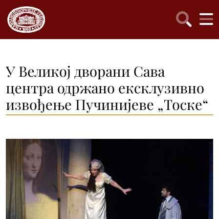
У Великој дворани Сава
центра одржано ексклузивно
извођење Пучинијеве „Тоске“