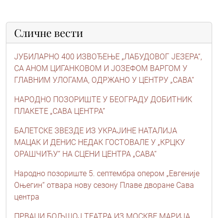
Сличне вести
ЈУБИЛАРНО 400 ИЗВОЂЕЊЕ „ЛАБУДОВОГ ЈЕЗЕРА“,
СА АНОМ ЦИГАНКОВОМ И ЈОЗЕФОМ ВАРГОМ У
ГЛАВНИМ УЛОГАМА, ОДРЖАНО У ЦЕНТРУ „САВА“
НАРОДНО ПОЗОРИШТЕ У БЕОГРАДУ ДОБИТНИК
ПЛАКЕТЕ „САВА ЦЕНТРА”
БАЛЕТСКЕ ЗВЕЗДЕ ИЗ УКРАЈИНЕ НАТАЛИЈА
МАЦАК И ДЕНИС НЕДАК ГОСТОВАЛЕ У „КРЦКУ
ОРАШЧИЋУ“ НА СЦЕНИ ЦЕНТРА „САВА“
Народно позориште 5. септембра опером „Евгеније
Оњегин“ отвара нову сезону Плаве дворане Сава
центра
ПРВАЦИ БОЉШОЈ ТЕАТРА ИЗ МОСКВЕ МАРИЈА