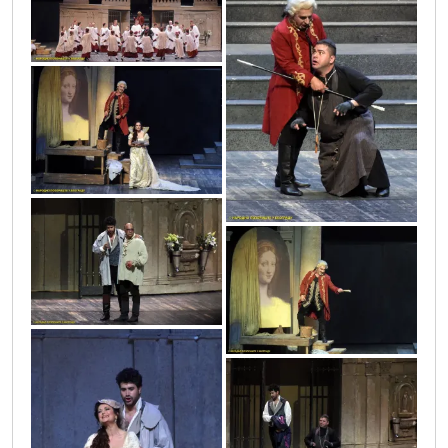
vic2432
vic2437
vic2422
vic2436
vic2404