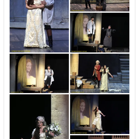
vic2421
vic2410
vic2405
vic2439
vic2417
vic2413