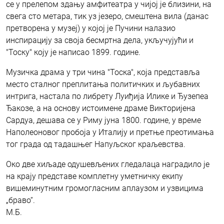
се у прелепом здању амфитеатра у чијој је близини, на
свега сто метара, тик уз језеро, смештена вила (данас
претворена у музеј) у којој је Пучини налазио
инспирацију за своја бесмртна дела, укључујући и
"Тоску" коју је написао 1899. године.
Музичка драма у три чина "Тоска", која представља
место сталног преплитања политичких и љубавних
интрига, настала по либрету Луиђија Илике и Ђузепеа
Ђакозе, а на основу истоимене драме Викторијена
Сардуа, дешава се у Риму јуна 1800. године, у време
Наполеоновог пробоја у Италију и претње преотимања
тог града од тадашњег Напуљског краљевства.
Око две хиљаде одушевљених гледалаца наградило је
на крају представе комплетну уметничку екипу
вишеминутним громогласним аплаузом и узвицима
„браво“.
М.Б.