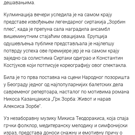
дешавањима.
Кулминација вечери уследила је на самом крају
представе извођењем легендарног сиртакија „Зорбин
плес“, када је препуна сала наградила ансамбл
вишеминутним стајаћим овацијама. Ерупција
одушевљења публике представљала је најлепшу
потврду успеха ове премијере јер је на самом крају
заједно са солистима Сиртаки одиграо и Константин
Костјуков који потписује кореографију овог спектакла.
Била је то прва поставка на сцени Народног позоришта
у Београду једног од најпопуларнијих балетских дела
савременог репертоара, насталог по мотивима романа
Никоса Казанцакиса „Грк Зорба: Живот и нарав
Алексиса Зорбе“.
Уз незаборавну музику Микиса Теодоракиса, која спаја
грчки фолклор, медитеранску мелодику и симфонијски
израз, представа доноси снажну и емотивну причу о