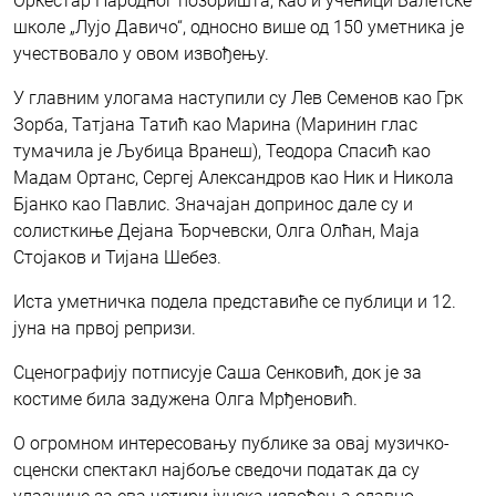
Оркестар Народног позоришта, као и ученици Балетске
школе „Лујо Давичо“, односно више од 150 уметника је
учествовало у овом извођењу.
У главним улогама наступили су Лев Семенов као Грк
Зорба, Татјана Татић као Марина (Маринин глас
тумачила је Љубица Вранеш), Теодора Спасић као
Мадам Ортанс, Сергеј Александров као Ник и Никола
Бјанко као Павлис. Значајан допринос дале су и
солисткиње Дејана Ђорчевски, Олга Олћан, Маја
Стојаков и Тијана Шебез.
Иста уметничка подела представиће се публици и 12.
јуна на првој репризи.
Сценографију потписује Саша Сенковић, док је за
костиме била задужена Олга Мрђеновић.
О огромном интересовању публике за овај музичко-
сценски спектакл најбоље сведочи податак да су