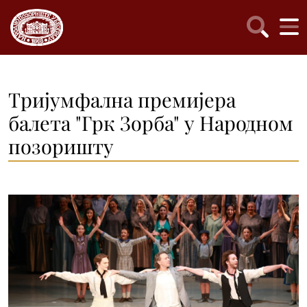
Тријумфална премијера
балета "Грк Зорба" у Народном
позоришту