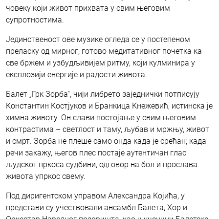
човеку који живот прихвата у свим његовим
супротностима.
Јединственост ове музике огледа се у постепеном
преласку од мирног, готово медитативног почетка ка
све бржем и узбудљивијем ритму, који кулминира у
експлозији енергије и радости живота.
Балет „Грк Зорба“, чији либрето заједнички потписују
Константин Костјуков и Бранкица Кнежевић, истинска је
химна животу. Он слави постојање у свим његовим
контрастима – светлост и таму, љубав и мржњу, живот
и смрт. Зорба не плеше само онда када је срећан; када
речи закажу, његов плес постаје аутентичан глас
људског пркоса судбини, одговор на бол и прослава
живота упркос свему.
Под диригентском управом Александра Којића, у
представи су учествовали ансамбл Балета, Хор и