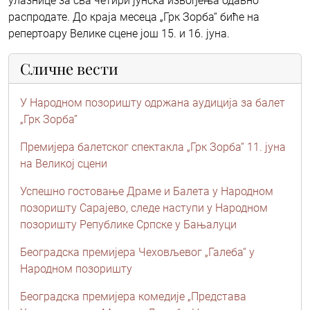
улазнице за сва четири јунска извођења одавно
распродате. До краја месеца „Грк Зорба“ биће на
репертоару Велике сцене још 15. и 16. јуна.
Сличне вести
У Народном позоришту одржана аудиција за балет
„Грк Зорба”
Премијера балетског спектакла „Грк Зорба“ 11. јуна
на Великој сцени
Успешно гостовање Драме и Балета у Народном
позоришту Сарајево, следе наступи у Народном
позоришту Републике Српске у Бањалуци
Београдска премијера Чеховљевог „Галеба“ у
Народном позоришту
Београдска премијера комедије „Представа