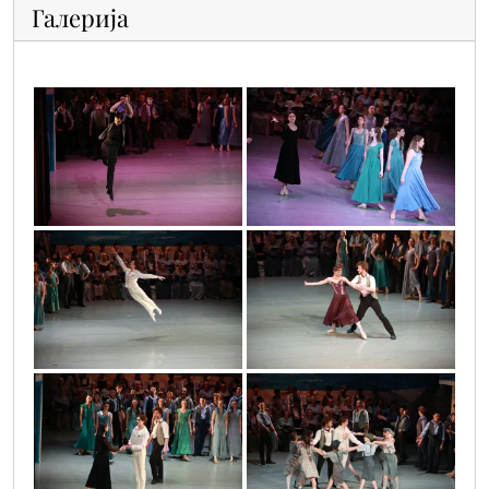
Галерија
vla_5664_copy
vla_5671
vla_5672
vla_5683
vla_5692
vla_5694