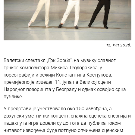
12. јун 2026.
Балетски спектакл „Грк Зорба“, на музику славног
грчког композитора Микиса Теодоракиса, у
кореографији и режији Константина Костјукова,
премијерно је изведен 11. јуна на Великој сцени
Народног позоришта у Београду и одмах освојио срца
публике.
У представи је учествовало око 150 извођача, а
врхунски уметнички концепт, снажна сценска енергија и
надахнута игра довели су до тога да публика током
читавог извођења буде потпуно опчињена сценским