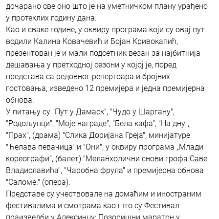
дочарано све оно што је на уметничком плану урађено
у протеклих годину дана.
Као и сваке године, у оквиру програма који су овај пут
водили Калина Ковачевић и Бојан Кривокапић,
презентован је и мали подсетник везан за најбитнија
дешавања у претходној сезони у којој је, поред
представа са редовног репертоара и бројних
гостовања, изведено 12 премијера и једна премијерна
обнова.
У питању су "Пут у Дамаск", "Чудо у Шаргану",
"Родољупци", "Моје награде", "Бела кафа", "На дну",
"Прах", (драма) "Слика Доријана Греја", минијатуре
"Ћелава певачица" и "Они", у оквиру програма „Млади
кореографи“, (балет) "Меланхолични снови грофа Саве
Владиславића", "Чаробна фрула" и премијерна обнова
"Саломе." (опера).
Представе су учествовале на домаћим и иностраним
фестивалима и смотрама као што су Фестивал
праизведби у Алексинцу; Позоришни маратон у