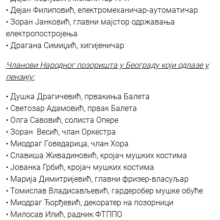
• Дејан Филиповић, електромеханичар-аутоматичар
• Зоран Јанковић, главни мајстор одржавања
електропостројења
• Драгана Симиџић, хигијеничар
Чланови Народног позоришта у Београду који одлазе у
пензију:
• Душка Драгичевић, првакиња Балета
• Светозар Адамовић, првак Балета
• Олга Савовић, солиста Опере
• Зоран Весић, члан Оркестра
• Миодраг Говедарица, члан Хора
• Славиша Живадиновић, кројач мушких костима
• Јованка Грбић, кројач мушких костима
• Марија Димитријевић, главни фризер-власуљар
• Томислав Владисављевић, гардеробер мушке обуће
• Миодраг Ђорђевић, декоратер на позорници
• Милосав Илић, радник ФТППО