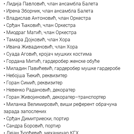
• Лидија Павловић, члан ансамбла Балета
• Ирена Зборник, члан ансамбла Балета
• Владислав Антоновић, члан Оркестра
• Срђан Ђаковић, члан Оркестра
• Миодраг Матић, члан Оркестра
• Тамара Дојковић, члан Хора
• Ивана Живадиновић, члан Хора
• Суада Аговић, кројач мушких костима
• Гордана Митић, гардеробер женске обуће
• Миладин Павићевић, гардеробер мушке гардеробе
• Небојша Ђекић, реквизитер
• Горан Симић, реквизитер
• Невенко Радановић, декоратер
• Горан Живојиновић, декоратер–транспортер
• Миланка Велимировић, виши референт обрачуна
зарада запослених
• Срђан Димитриески, портир
• Сандра Боровић, портир
• Дејан Ђорђевић, механичар КГХ