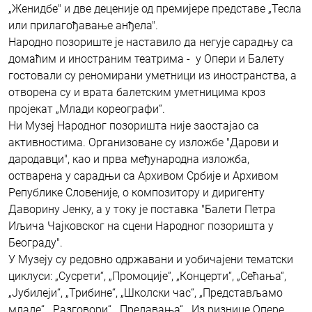
„Женидбе" и две деценије од премијере представе „Тесла
или прилагођавање анђела".
Народно позориште је наставило да негује сарадњу са
домаћим и иностраним театрима - у Опери и Балету
гостовали су реномирани уметници из иностранства, а
отворена су и врата балетским уметницима кроз
пројекат „Млади кореографи“.
Ни Музеј Народног позоришта није заостајао са
активностима. Организоване су изложбе "Дарови и
дародавци", као и прва међународна изложба,
остварена у сарадњи са Архивом Србије и Архивом
Републике Словеније, о композитору и диригенту
Даворину Јенку, а у току је поставка "Балети Петра
Иљича Чајковског на сцени Народног позоришта у
Београду".
У Музеју су редовно одржавани и уобичајени тематски
циклуси: „Сусрети“, „Промоције“, „Концерти“, „Сећања“,
„Јубилеји“, „Трибине“, „Школски час“, „Представљамо
младе“, „Разговори“, „Предавања“, „Из ризнице Опере