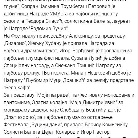
глуме”. Сопран Јасмина Трумбеташ Петровић је
добитница Награде УМУС-а за најбољи концерт у
сезони, а Теодора Спасић, солисткиња Балета, лауреат
је Награде "Радомир Вучић".
На Фестивалу праизведби у Алексинцу, за представу
„Бизарно“, Жељку Хубачу је припала Награда за
најбољи драмски текст, Игор Ђорђевић је проглашен за
најбољег глумца фестивала, Сузана Лукић је добила
Специјалну награду, а Снежана Тришић Награду за
најбољу режију. Њен колега, Милан Нешковић добио је
Награду "Љубомир Муци Драшкић" за режију представе
“Бела кафа”.
За представу "Моје награде“, на Фестивалу монодраме и
пантомиме, Златна колајна "Маја Димитријевић" за
монодраму додељена је Слободану Бештићу, док је
„Златно зрно“, за најбоље глумачко остварење
Фестивала „Буцини дани“, припало Борису Комненићу.
Солисти Балета Дејан Коларов и Игор Пастор,