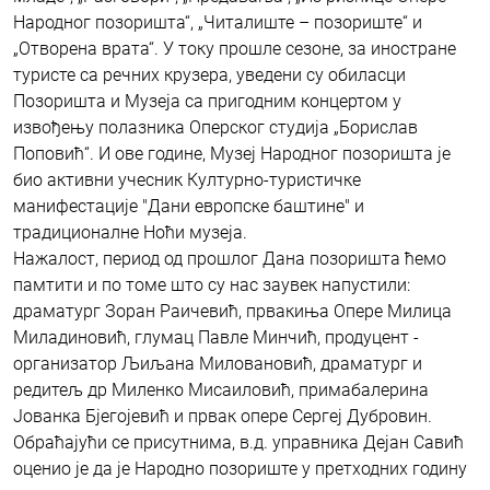
Народног позоришта“, „Читалиште – позориште“ и
„Отворена врата“. У току прошле сезоне, за иностране
туристе са речних крузера, уведени су обиласци
Позоришта и Музеја са пригодним концертом у
извођењу полазника Оперског студија „Борислав
Поповић“. И ове године, Музеј Народног позоришта је
био активни учесник Културно-туристичке
манифестације "Дани европске баштине" и
традиционалне Ноћи музеја.
Нажалост, период од прошлог Дана позоришта ћемо
памтити и по томе што су нас заувек напустили:
драматург Зоран Раичевић, првакиња Опере Милица
Миладиновић, глумац Павле Минчић, продуцент -
организатор Љиљана Миловановић, драматург и
редитељ др Миленко Мисаиловић, примабалерина
Јованка Бјегојевић и првак опере Сергеј Дубровин.
Обраћајући се присутнима, в.д. управника Дејан Савић
оценио је да је Народно позориште у претходних годину