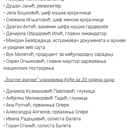
• Душан Јанић, реквизитер
• Јела Бошковић, шеф мушке кројачнице
• Снежана Игњатовић, шеф женске кројачнице
• Драган Антић, заменик шефа мушке гардеробе
• Данијела Обрадовић Илић, главни ликвидатор
• Микојан Безбрадица, истраживач докумената и архиве
и уредник веб сајта
• Вук Милетић, продуцент за међународну сарадњу
• Озрен Огњеновић, главни мајстор одржавања
машинских постројења
„Златне значке“ члановима Куће за 20 година рада:
• Даниела Кузмановић Павловић, глумица
• Анђелка Миливојевић Тадић, глумица
• Ана Рупчић, првакиња Опере
• Александра Ангелов, првакиња Опере
• Ивана Радошевић, солиста Балета
• Горан Станић, солиста Балета