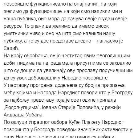
позориште функционисало на онај начин, на који
желимо да функционише, на који смо навикли ми и
наша публика, оно мора да сачува своје људе и своје
ресурсе. То значи да желимо да имамо висок
уметнички ниво и оно на шта смо навикли нашу
публику, а то су две представе дневно – нагласио је
Савић.
На крају обраћања, он је честитао свим овогодишњим
добитницима на наградама, а присутнима се захвалио
што су дошли да увеличају ову прославу поручивши им
да су увек добродошли у Народно позориште.
У наставку програма, додељена су бројна признања,
међу којима и Награда Народног позоришта у Београду
за најбољу представу која је ове године припала
„Родољупцима“ Јована Стерије Поповића, у режији
Андраша Урбана.
По одлуци Управног одбора Куће, Плакету Народног
позоришта у Београду поводом значајних активности у
раду Народног позоришта ове године су добили