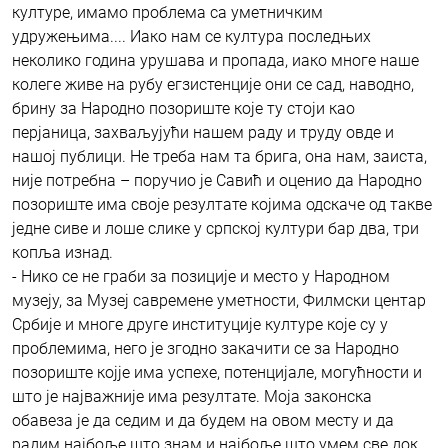
културе, имамо проблема са уметничким
удружењима.... Иако нам се култура последњих
неколико година урушава и пропада, иако многе наше
колеге живе на рубу егзистенције они се сад, наводно,
брину за Народно позориште које ту стоји као
перјаница, захваљујући нашем раду и труду овде и
нашој публици. Не треба нам та брига, она нам, заиста,
није потребна – поручио је Савић и оценио да Народно
позориште има своје резултате којима одскаче од такве
једне сиве и лоше слике у српској култури бар два, три
копља изнад.
- Нико се не граби за позиције и место у Народном
музеју, за Музеј савремене уметности, Филмски центар
Србије и многе друге институције културе које су у
проблемима, него је згодно закачити се за Народно
позориште којје има успехе, потенцијале, могућности и
што је најважније има резултате. Моја законска
обавеза је да седим и да будем на овом месту и да
радим најбоље што знам и најбоље што умем све док