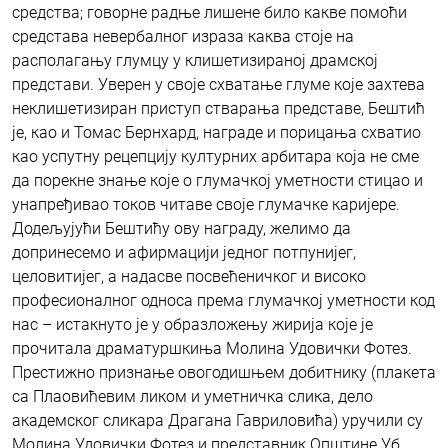
средства; говорне радње лишене било какве помоћи
средстава невербалног израза каква стоје на
располагању глумцу у клишетизираној драмској
представи. Уверен у своје схватање глуме које захтева
неклишетизиран приступ стварања представе, Бештић
је, као и Томас Бернхард, награде и порицања схватио
као успутну рецепцију културних арбитара која не сме
да порекне знање које о глумачкој уметности стицао и
унапређивао токов читаве своје глумачке каријере.
Додељујући Бештићу ову награду, желимо да
допринесемо и афирмацији једног потпунијег,
целовитијег, а надасве посвећеничког и високо
професионалног односа према глумачкој уметности код
нас – истакнуто је у образложењу жирија које је
прочитала драматуршкиња Молина Удовички Фотез.
Престижно признање овогодишњем добитнику (плакета
са Плаовићевим ликом и уметничка слика, дело
академског сликара Драгана Гавриловића) уручили су
Молина Удовички Фотез и представник Општине Уб