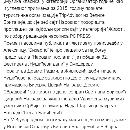
„Музика класика“ у категорији Организатор године, као
и угледног признања за 2015. годину познате
туристичке организације TripAdvisor из Велике
Британије, док је веб сајт Народног позоришта
проглашен за најбољи српски сајт у категорији "Живот",
по избору редакције часописа PC PRESS.
Према гласовима публике, на Фестивалу праизведби у
Алексинцу, "Бизарно" је проглашено за најбољу
представу, а "Народни посланик" је победник 32.
фестивала „Нушићеви дани“ у Смедереву.
Првакиња Драме, Радмила Живковић, добитница је
Нушићеве награде за животно дело глумцу-комичару,
примадона Бисерка Цвејић Награде „Доситеј
Обрадовић“ за животно дело, сопран Светлана Бојчевић
Цицовић Награде за животно дело Удружења музичких
уметника Србије, а глумица Нада Шаргин је лауреат
Награде "Петар Банићевић".
На Међународном фестивалу малих сцена и монодраме
у Источном Сарајеву, Љиљана Благојевић и Небојша