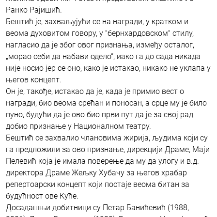
Ранко Рајишић.
Бештић је, захваљујући се на награди, у кратком и
веома духовитом говору, у "бернхардовском" стилу,
нагласио да је због овог признања, између осталог,
„морао себи да набави одело“, иако га до сада никада
није носио јер се оно, како је истакао, никако не уклапа у
његов концепт.
Он је, такође, истакао да је, када је примио вест о
награди, био веома срећан и поносан, а срце му је било
пуно, будући да је ово био први пут да је за свој рад
добио признање у Националном театру.
Бештић се захвалио члановима жирија, људима који су
га предложили за ово признање, дирекцији Драме, Маји
Пелевић која је имала поверење да му да улогу и в.д.
директора Драме Жељку Хубачу за његов храбар
репертоарски концепт који постаје веома битан за
будућност ове Куће.
Досадашњи добитници су Петар Банићевић (1988,