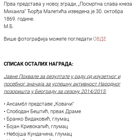
Прва представа у новој згради, „Посмртна слава кнеза
Михаила“ Ђорђа Малетића изведена је 30. октобра
1869. године.
М.Б.
Више фотографија можете погледати
ОВДЕ
СПИСАК ОСТАЛИХ НАГРАДА:
Јавне Похвале за резултате у раду од изузетног и
посебног значаја за успешну активност Народног
позоришта у Београду за сезону 2014/2015:
• Ансамбл представе „Ковачи“
• Слободан Бештић, првак Драме
• Бранко Видаковић, глумац
• Бојан Кривокапић, глумац
• Небојша Кундачина, глумац