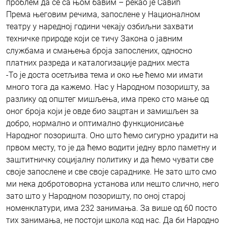
проблем да се са њом бавим – рекао је Савић
Према његовим речима, запослене у Националном
театру у наредној години чекају озбиљни захвати
техничке природе који се тичу Закона о јавним
службама и смањења броја запослених, односно
платних разреда и каталогизације радних места
-То је доста осетљива тема и око ње ћемо ми имати
много тога да кажемо. Нас у Народном позоришту, за
разлику од општег мишљења, има преко сто мање од
оног броја који је овде био зацртан и замишљен за
добро, нормално и оптимално функционисање
Народног позоришта. Оно што ћемо сигурно урадити на
првом месту, то је да ћемо водити једну врло паметну и
заштитничку социјалну политику и да ћемо чувати све
своје запослене и све своје сараднике. Не зато што смо
ми нека добротоворна установа или нешто слично, него
зато што у Народном позоришту, по оној старој
номенклатури, има 232 занимања. За више од 60 посто
тих занимања, не постоји школа код нас. Да би Народно