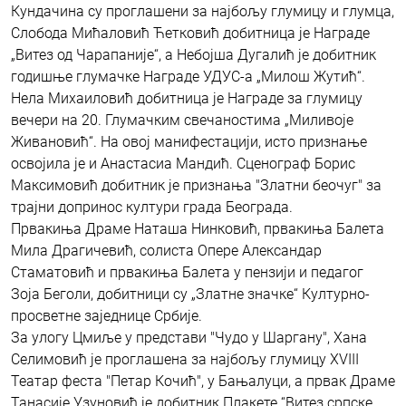
Кундачина су проглашени за најбољу глумицу и глумца,
Слобода Мићаловић Ћетковић добитница је Награде
„Витез од Чарапаније“, а Небојша Дугалић је добитник
годишње глумачке Награде УДУС-а „Милош Жутић“.
Нела Михаиловић добитница је Награде за глумицу
вечери на 20. Глумачким свечаностима „Миливоје
Живановић“. На овој манифестацији, исто признање
освојила је и Анастасиа Мандић. Сценограф Борис
Максимовић добитник је признања "Златни беочуг" за
трајни допринос култури града Београда.
Првакиња Драме Наташа Нинковић, првакиња Балета
Мила Драгичевић, солиста Опере Александар
Стаматовић и првакиња Балета у пензији и педагог
Зоја Беголи, добитници су „Златне значке“ Културно-
просветне заједнице Србије.
За улогу Цмиље у представи "Чудо у Шаргану", Хана
Селимовић је проглашена за најбољу глумицу XVIII
Театар феста "Петар Кочић", у Бањалуци, а првак Драме
Танасије Узуновић је добитник Плакете “Витез српске