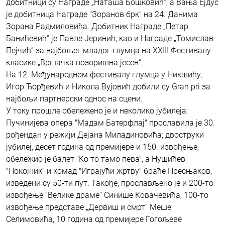
добитници су Награде „Наташа Бошковић“, а Вања Ејдус
је добитница Награде "Зоранов брк" на 24. Данима
Зорана Радмиловића. Добитник Награде „Петар
Банићевић“ је Павле Јеринић, као и Награде „Томислав
Пејчић“ за најбољег младог глумца на XXIII Фестивалу
класике „Вршачка позоришна јесен“.
На 12. Међународном фестивалу глумца у Никшићу,
Игор Ђорђевић и Никола Вујовић добили су Gran pri за
најбољи партнерски однос на сцени.
У току прошле обележено је и неколико јубилеја:
Пучинијева опера "Мадам Батерфлај" прославила је 30.
рођендан у режији Дејана Миладиновића; двоструки
јубилеј, десет година од премијере и 150. извођење,
обележио је балет "Ко то тамо пева", а Нушићев
"Покојник“ и комад "Играјући жртву" браће Пресњаков,
изведени су 50-ти пут. Такође, прослављено је и 200-то
извођење “Велике драме” Синише Ковачевића, 100-то
извођење представе „Дервиш и смрт” Меше
Селимовића, 10 година од премијере Гогољеве