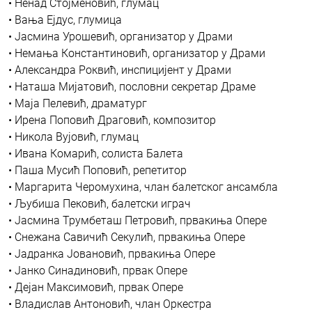
• Ненад Стојменовић, глумац
• Вања Ејдус, глумица
• Јасмина Урошевић, организатор у Драми
• Немања Константиновић, организатор у Драми
• Александра Роквић, инспицијент у Драми
• Наташа Мијатовић, пословни секретар Драме
• Маја Пелевић, драматург
• Ирена Поповић Драговић, композитор
• Никола Вујовић, глумац
• Ивана Комарић, солиста Балета
• Паша Мусић Поповић, репетитор
• Маргарита Черомухина, члан балетског ансамбла
• Љубиша Пековић, балетски играч
• Јасмина Трумбеташ Петровић, првакиња Опере
• Снежана Савичић Секулић, првакиња Опере
• Јадранка Јовановић, првакиња Опере
• Јанко Синадиновић, првак Опере
• Дејан Максимовић, првак Опере
• Владислав Антоновић, члан Оркестра