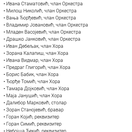
• Ивана Стаматовић, члан Оркестра
• Милош Николић, члан Оркестра
• Вања Ђорђевић, члан Оркестра
• Владимир Јовановић, члан Оркестра
• Младен Васојевић, члан Оркестра
• Драшко Јанковић, члан Оркестра
• Иван Дебељак, члан Хора
• Зорана Калапиш, члан Хора
• Ивана Видмар, члан Хора
• Предраг Глигорић, члан Хора
• Борис Бабик, члан Хора
• Ђорђе Томић, члан Хора
• Тамара Дојковић, члан Хора
• Маја Јанушић, члан Хора
• Далибор Марковић, столар
• Зоран Станојевић, бравар
• Горан Којић, реквизитер
• Горан Симић, реквизитер
• Небојша Ђекић, реквизитер