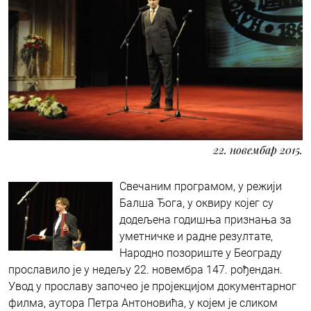
22. новембар 2015.
Свечаним програмом, у режији
Балша Ђога, у оквиру којег су
додељена годишња признања за
уметничке и радне резултате,
Народно позориште у Београду
прославило је у недељу 22. новембра 147. рођендан.
Увод у прославу започео је пројекцијом документарног
филма, аутора Петра Антоновића, у којем је сликом