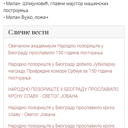
• Милан Шпијуновић, главни мајстор машинских
постројења
• Милан Вујко, ложач
Сличне вести
Свечаном академијом Народно позориште у
Београду прославило 150 година постојања
Народно позориште у Београду добило Јубиларну
награду Привредне коморе Србије за 150 година
постојања
НАРОДНО ПОЗОРИШТЕ У БЕОГРАДУ ПРОСЛАВИЛО
КРСНУ СЛАВУ - СВЕТОГ ЈОВАНА
Народно позориште у Београду прославило крсну
славу - Светог Јована
Народно позориште у Београду прославило крсну