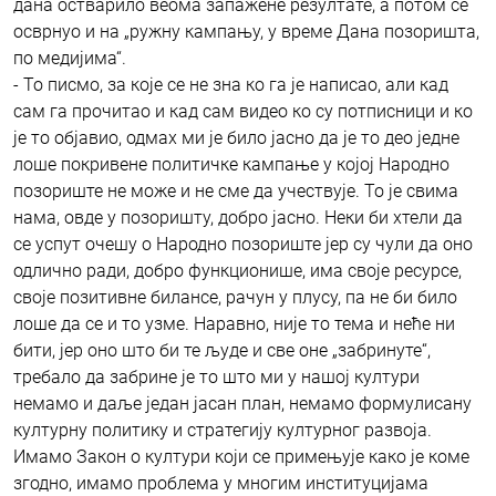
дана остварило веома запажене резултате, а потом се
осврнуо и на „ружну кампању, у време Дана позоришта,
по медијима“.
- То писмо, за које се не зна ко га је написао, али кад
сам га прочитао и кад сам видео ко су потписници и ко
је то објавио, одмах ми је било јасно да је то део једне
лоше покривене политичке кампање у којој Народно
позориште не може и не сме да учествује. То је свима
нама, овде у позоришту, добро јасно. Неки би хтели да
се успут очешу о Народно позориште јер су чули да оно
одлично ради, добро функционише, има своје ресурсе,
своје позитивне билансе, рачун у плусу, па не би било
лоше да се и то узме. Наравно, није то тема и неће ни
бити, јер оно што би те људе и све оне „забринуте“,
требало да забрине је то што ми у нашој култури
немамо и даље један јасан план, немамо формулисану
културну политику и стратегију културног развоја.
Имамо Закон о култури који се примењује како је коме
згодно, имамо проблема у многим институцијама