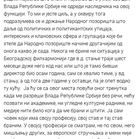
Влада Републике Србије не одреди наследника на овој
функцији. То ми и јесте циљ, а у оквиру тога
подразумева се и држање Народног позоришта што
даље од политичких и политикантских утицаја,
интересних и клановских сфера и групација које би
хтеле да Народно позориште начине другачијим од
онога какво је сада. Никога не брине ни ситуација у
Београдској филхармонији где в.д. стање траје шест
месеци дуже него код нас или што је тамо бивши
директор био осам година, сам се хвалио тиме, у вд.
стању, а од тога две године у оставци, па је опет водио
ту кућу. Ја ћу се са овог места повући оног тренутка
када ме разреши Влада Републике Србије без речи, нећу
позвати ни академике, ни угледне културне раднике, ни
медије нити било кога да ме брани и штити. Ја сам
човек који има своју професију, свој став и тај став
браним. У својој професији се сматрам, не по свом, него
мишљењу других, за европског стручњака и мени није