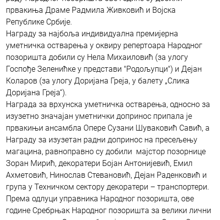
првакиња Драме Радмила Живковић и Војска
Републике Србије.
Награду за најбоља индивидуална премијерна
уметничка остварења у оквиру репертоара Народног
позоришта добили су Нела Михаиловић (за улогу
Госпође Зеленићке у представи "Родољупци") и Дејан
Коларов (за улогу Доријана Греја, у балету „Слика
Доријана Греја“).
Награда за врхунска уметничка остварења, односно за
изузетно значајан уметнички допринос припала је
првакињи ансамбла Опере Сузани Шуваковић Савић, а
Награду за изузетан радни допринос на пресељењу
магацина, равноправно су добили мајстор позорнице
Зоран Мирић, декоратери Бојан Антонијевић, Емил
Ахметовић, Нинослав Стевановић, Дејан Раденковић и
група у Техничком сектору декоратери – транспортери.
Према одлуци управника Народног позоришта, ове
године Сребрњак Народног позоришта за велики лични