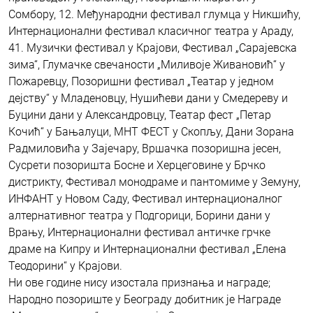
Сомбору, 12. Међународни фестивал глумца у Никшићу,
Интернационални фестивал класичног театра у Араду,
41. Музички фестивал у Крајови, Фестивал „Сарајевска
зима“, Глумачке свечаности „Миливоје Живановић“ у
Пожаревцу, Позоришни фестивал „Театар у једном
дејству“ у Младеновцу, Нушићеви дани у Смедереву и
Буцини дани у Александровцу, Театар фест „Петар
Кочић“ у Бањалуци, МНТ ФЕСТ у Скопљу, Дани Зорана
Радмиловића у Зајечару, Вршачка позоришна јесен,
Сусрети позоришта Босне и Херцеговине у Брчко
дистрикту, Фестивал монодраме и пантомиме у Земуну,
ИНФАНТ у Новом Саду, Фестивал интернационалног
алтернативног театра у Подгорици, Борини дани у
Врању, Интернационални фестивал античке грчке
драме на Кипру и Интернационални фестивал „Елена
Теодорини“ у Крајови.
Ни ове године нису изостала признања и награде;
Народно позориште у Београду добитник је Награде