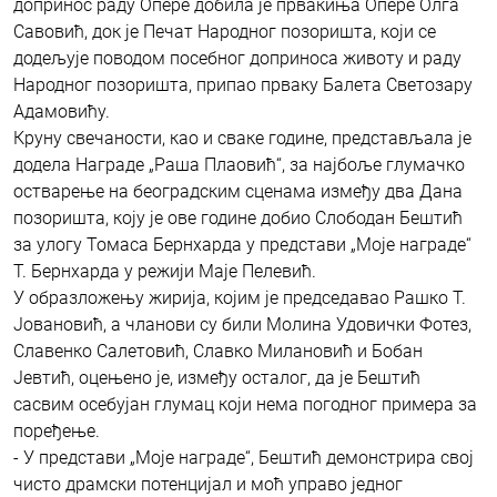
допринос раду Опере добила је првакиња Опере Олга
Савовић, док је Печат Народног позоришта, који се
додељује поводом посебног доприноса животу и раду
Народног позоришта, припао прваку Балета Светозару
Адамовићу.
Круну свечаности, као и сваке године, представљала је
додела Награде „Раша Плаовић“, за најбоље глумачко
остварење на београдским сценама између два Дана
позоришта, коју је ове године добио Слободан Бештић
за улогу Томаса Бернхарда у представи „Моје награде“
Т. Бернхарда у режији Маје Пелевић.
У образложењу жирија, којим је председавао Рашко Т.
Јовановић, а чланови су били Молина Удовички Фотез,
Славенко Салетовић, Славко Милановић и Бобан
Јевтић, оцењено је, између осталог, да је Бештић
сасвим осебујан глумац који нема погодног примера за
поређење.
- У представи „Моје награде“, Бештић демонстрира свој
чисто драмски потенцијал и моћ управо једног