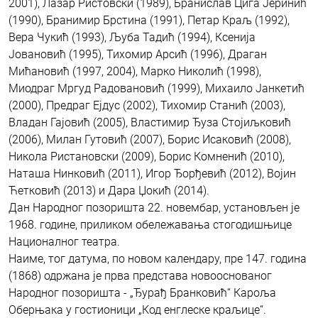
2001), Лазар Ристовски (1989), Бранислав Цига Јеринић
(1990), Бранимир Брстина (1991), Петар Краљ (1992),
Вера Чукић (1993), Љуба Тадић (1994), Ксенија
Јовановић (1995), Тихомир Арсић (1996), Драган
Мићановић (1997, 2004), Марко Николић (1998),
Миодраг Мргуд Радовановић (1999), Михаило Јанкетић
(2000), Предраг Ејдус (2002), Тихомир Станић (2003),
Владан Гајовић (2005), Властимир Ђуза Стојиљковић
(2006), Милан Гутовић (2007), Борис Исаковић (2008),
Никола Ристановски (2009), Борис Комненић (2010),
Наташа Нинковић (2011), Игор Ђорђевић (2012), Војин
Ћетковић (2013) и Дара Џокић (2014).
Дан Народног позоришта 22. новембар, установљен је
1968. године, приликом обележавања стогодишњице
Националног театра.
Наиме, тог датума, по новом календару, пре 147. година
(1868) одржана је прва представа новооснованог
Народног позоришта - „Ђурађ Бранковић“ Кароља
Оберњака у гостионици „Код енглеске краљице“.