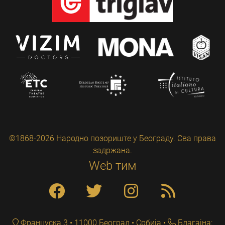
©1868-2026 Народно позориште у Београду. Сва права
задржана.
Web тим
Француска 3 • 11000 Београд • Србија
Благајна: