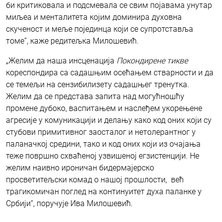
би критиковала и подсмевала се свим појавама унутар
миљеа и менталитета којим доминира духовна
скученост и меље појединца који се супротставља
томе”, каже редитељка Милошевић.
„Желим да наша инсценација
Покондирене тикве
кореспондира са садашњим осећањем стварности и да
се темељи на сензибилизету садашњег тренутка.
Желим да се представа запита над могућношћу
промене дубоко, васпитањем и наслеђем укорењене
агресије у комуникацији и делању како код оних који су
стубови примитивног заосталог и нетолерантног у
паланачкој средини, тако и код оних који из очајања
теже површно схваћеној узвишеној егзистенцији. Не
желим наивно ироничан бидермајерско
просветитељски комад о нашој прошлости, већ
трагикомичан поглед на континуитет духа паланке у
Србији“, поручује Ива Милошевић.