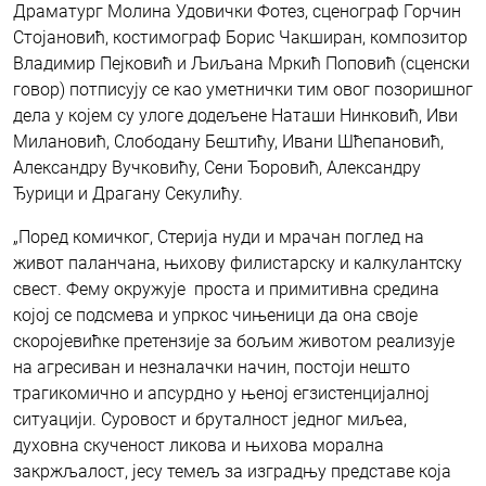
Драматург Молина Удовички Фотез, сценограф Горчин
Стојановић, костимограф Борис Чакширан, композитор
Владимир Пејковић и Љиљана Мркић Поповић (сценски
говор) потписују се као уметнички тим овог позоришног
дела у којем су улоге додељене Наташи Нинковић, Иви
Милановић, Слободану Бештићу, Ивани Шћепановић,
Александру Вучковићу, Сени Ђоровић, Александру
Ђурици и Драгану Секулићу.
„Поред комичког, Стерија нуди и мрачан поглед на
живот паланчана, њихову филистарску и калкулантску
свест. Фему окружује проста и примитивна средина
којој се подсмева и упркос чињеници да она своје
скоројевићке претензије за бољим животом реализује
на агресиван и незналачки начин, постоји нешто
трагикомично и апсурдно у њеној егзистенцијалној
ситуацији. Суровост и бруталност једног миљеа,
духовна скученост ликова и њихова морална
закржљалост, јесу темељ за изградњу представе која