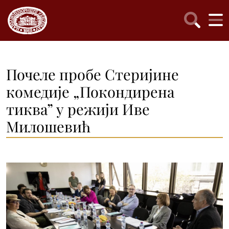
Почеле пробе Стеријине
комедије „Покондирена
тиква” у режији Иве
Милошевић