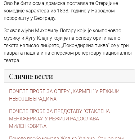
Ово ће бити осма драмска поставка те Стеријине
комедије карактера из 1838. године у Народном
позоришту у Београду.
Захваљујући Миховилу Логару који је компоновао
музику и Хугу Kлајну који је на основу оригиналног
текста написао либрето, „Покондирена тиква“ се у три
наврата нашла и на оперском репертоару националног
театра.
Сличне вести
ПОЧЕЛЕ ПРОБЕ ЗА ОПЕРУ „КАРМЕН“ У РЕЖИЈИ
НЕБОЈШЕ БРАДИЋА
ПОЧЕЛЕ ПРОБЕ ЗА ПРЕДСТАВУ “СТАКЛЕНА
МЕНАЖЕРИЈА” У РЕЖИЈИ РАДОСЛАВА
МИЛЕНКОВИЋА
Почеле пробе комада Жељка Хубача „Сањао сам