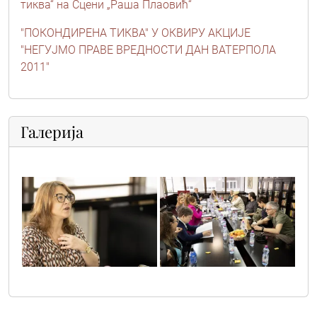
тиква“ на Сцени „Раша Плаовић“
"ПОКОНДИРЕНА ТИКВА" У ОКВИРУ АКЦИЈЕ
"НЕГУЈМО ПРАВЕ ВРЕДНОСТИ ДАН ВАТЕРПОЛА
2011"
Галерија
sif63624
sif63562