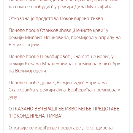
да сам се пробудио” у режији Дина Мустафића
Отказана је представа Покондирена тиква
Почеле пробе Станковићеве „Нечисте крви“ у
режији Милана Нешковића, премијера у априлу на
Великој сцени
Почеле пробе Шекспировог „Сна летње ноћи“, у
режији Kокана Младеновића, премијера у октобру
на Великој сцени
Почеле пробе драме „Божји људи” Борисава
Станковића у режији Југа Ђорђевића, премијера у
јуну
ОТКАЗАНО ВЕЧЕРАШЊЕ ИЗВОЂЕЊЕ ПРЕДСТАВЕ
"ПОКОНДИРЕНА ТИКВА"
Отказује се извођење представе „Покондирена