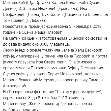
Михајловић (Г-ђа Ортанз), Калина Ковачевић (Сузана
Делисија), Златија Ивановић (Ермелина), Ива
Стефановић (Леона), Вук Костић (Пијанист ) и Бранислав
Томашевић (Г. Лебонз).
Представа је премијерно изведена 3. новембра 2012.
године на Сцени „Раша Плаовић“.
На матичној сцени и гостовањима, „Женски оркестар“ је
до сада видело око 8000 гледалаца.
Леону је једно време тумачила Јелена Хелц Весковић
коју је, у међувремену, заменила Сена Ђоровић, а потом
је улогу преузела Ива Стефановић. Она је извесно
време, у улози Патриције, мењала Бојану Стефановић.
Сценографију је урадио Борис Максимовић, костиме
Марина Вукасовић Меденица, а кореографију Тамара
Антонијевић.
На Позоришном фестивалу "Театар у једном дејству",
одржаном од 3. до 8. октобра 2013. године у
Младеновцу, „Женски оркестар“ је проглашен за
најбољу представу.