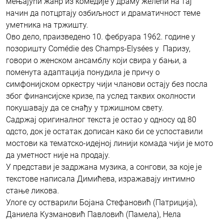
мењајући жанр из комедије у драму желећи на тај
начин да потцртају озбиљност и драматичност теме
уметника на тржишту.
Ово дело, праизведено 10. фебруара 1962. године у
позоришту Comédie des Champs-Elysées у Паризу,
говори о женском ансамблу који свира у бањи, а
поменута адаптација понудила је причу о
симфонијском оркестру чији чланови остају без посла
због финансијске кризе, па услед таквих околности
покушавају да се снађу у тржишном свету.
Садржај оригиналног текста је остао у односу од 80
одсто, док је остатак дописан како би се успоставили
мостови ка тематско-идејној линији комада чији је мото
да уметност није на продају.
У представи је задржана музика, а сонгови, за које је
текстове написала Димићева, изражавају интимно
стање ликова.
Улоге су остварили Бојана Стефановић (Патриција),
Даниела Кузмановић Павловић (Памела), Нела