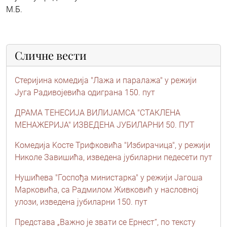
М.Б.
Сличне вести
Стеријина комедија "Лажа и паралажа" у режији
Југа Радивојевића одиграна 150. пут
ДРАМА ТЕНЕСИЈА ВИЛИЈАМСА "СТАКЛЕНА
МЕНАЖЕРИЈА" ИЗВЕДЕНА ЈУБИЛАРНИ 50. ПУТ
Kомедија Kосте Трифковића "Избирачица", у режији
Николе Завишића, изведена јубиларни педесети пут
Нушићева "Госпођа министарка" у режији Јагоша
Марковића, са Радмилом Живковић у насловној
улози, изведена јубиларни 150. пут
Представа „Важно је звати се Ернест“, по тексту