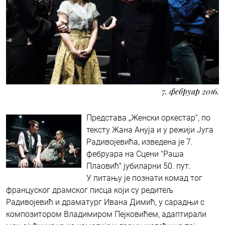
7. фебруар 2016.
Представа „Женски оркестар“, по
тексту Жана Ануја и у режији Југа
Радивојевића, изведена је 7.
фебруара на Сцени "Раша
Плаовић" јубиларни 50. пут.
У питању је познати комад тог
француског драмског писца који су редитељ
Радивојевић и драматург Ивана Димић, у сарадњи с
композитором Владимиром Пејковићем, адаптирали