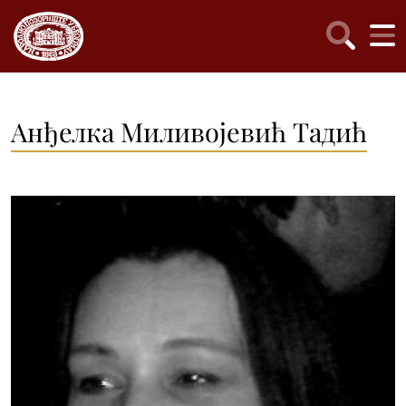
Анђелка Миливојевић Тадић