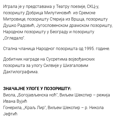
Играла је у представама у Театру поезије, СКЦ-у,
позоришту Добрица Милутиновић из Сремске
Митровице, позоришту Стерија из Вршца, позоришту
Душко Радовић, Југословенском драмском позоришту,
Народном позоришту у Београду и позоришту
„Огледало“.
Стална чланица Народног позоришта од 1995. године.
Добитник награде на Сусретима војвођанских
позоришта за улогу Силвије у Шизгаловим
Дактилографима.
ЗНАЧАЈНЕ УЛОГЕ У ПОЗОРИШТУ:
Виола, „Богојављенска ноћ“, Виљем Шекспир – режија
Ивана Вујић
Гонерила, „Краљ Лир“, Виљем Шекспир – р. Никола
Јефтић