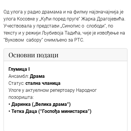
Од улога у радио драмама и на филму најзначајнија је
улога Косовке у „Кући поред пруге“ Жарка Драгојевића.
Учествовала у представи „Синопис о слободи“, по
тексту и у режији Љубивоја Тадића, чије је извођење на
“Вуковом сабору” снимљено за РТС.
Основни подаци
Глумица I
Ансамбл:
Драма
Статус:
стална чланица
Улоге у актуелном репертоару Народног
позоришта:
• Даринка („Велика драма“)
• Тетка Даца (“Госпођа министарка”)