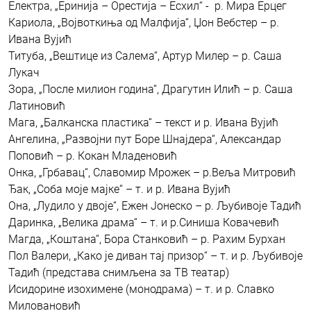
Електра, „Еринија – Орестија – Есхил“ - р. Мира Ерцег
Кариола, „Војвоткиња од Малфија“, Џон Вебстер – р.
Ивана Вујић
Титуба, „Вештице из Салема“, Артур Милер – р. Саша
Лукач
Зора, „После милион година“, Драгутин Илић – р. Саша
Латиновић
Мага, „Балканска пластика“ – текст и р. Ивана Вујић
Ангелина, „Развојни пут Боре Шнајдера“, Александар
Поповић – р. Кокан Младеновић
Онка, „Грбавац“, Славомир Мрожек – р.Веља Митровић
Ђак, „Соба моје мајке“ – т. и р. Ивана Вујић
Она, „Лудило у двоје“, Ежен Јонеско – р. Љубивоје Тадић
Даринка, „Велика драма“ – т. и р.Синиша Ковачевић
Магда, „Коштана“, Бора Станковић – р. Рахим Бурхан
Пол Валери, „Како је диван тај призор“ – т. и р. Љубивоје
Тадић (представа снимљена за ТВ театар)
Исидорине изохимене (монодрама) – т. и р. Славко
Миловановић