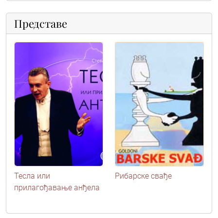
Представе
Тесла или
Рибарске свађе
прилагођавање анђела