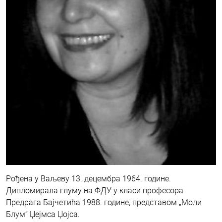
Рођена у Ваљеву 13. децембра 1964. године.
Дипломирала глуму на ФДУ у класи професора
Предрага Бајчетића 1988. године, представом „Моли
Блум“ Џејмса Џојса.