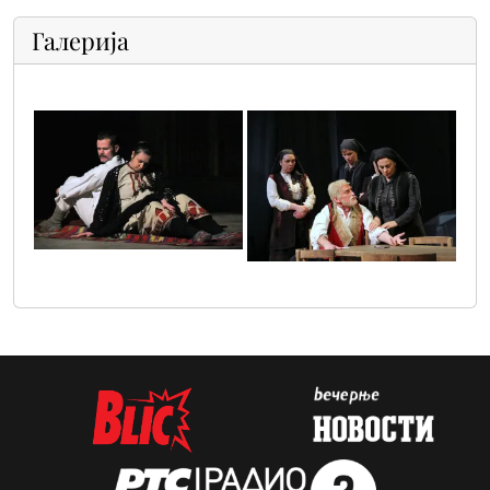
Галерија
13
img_67401