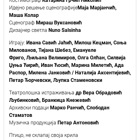
Костимограф
Катарина Грчић Николић
Идејно решење сценографије
Маја Марјанчић,
Маша Колар
Сценограф
Мираш Вуксановић
Дизајнер светла
Nuno Salsinha
Играју:
Ивана Савић Јаћић, Милош Кецман, Соња
Милованов, Тијана Шебез, Емануеле
Фриго, Љиљана Велимиров, Олга Олћан, Силвија
Џуња Ћирић, Иван Ћосић, Марина Милетић, Ада
Распор, Милена Јанковић / Наталија Аксентијевић,
Петар Ђорчевски, Љупка Стаменовски
Театролошка истраживања
др Вера Обрадовић
Љубинковић, Бранкица Кнежевић
Архивски подаци
Марко Ранчић, Слободан
Стаматов
Музичка продукција
Петар Антоновић
Птицо, не склапај своја крила