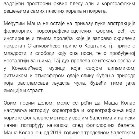
задајући просторни оквир плесу али и кореграфским
решењима самих плесних корака и покрета.
Међутим Маша не остаје на приказу пуке апстракције
фолклорних кореографско-сценских форми, већ се
инспирише и темом пролећа које је заправо скривени
покретач Станковићеве приче о Коштани, тј. приче о
младости и слободи коју она носи, те о пробуђеној
носталгији за њима. Тај дух пролећа се итекако осећа и
у Коњовићевој музици која својом динамиком,
ритмиком и атмосфером одаје слику буђења природе
која распламсава људска чула, будећи тиме јаке
емоције и страст.
Овим новим делом, може се рећи да Маша Колар
наставља историју кореографа и кореографкиња који
користе фолклорне мотиве у својим балетима и на неки
начин потврђују канонски след фолклорних балета.
Маша Колар још од 2019. године с троделном балетском