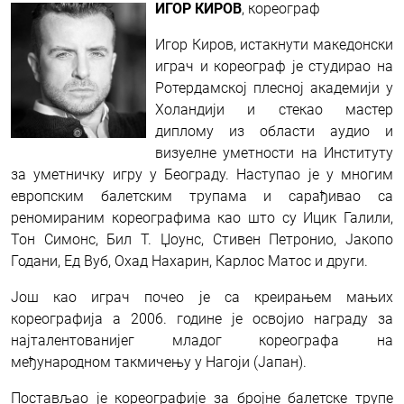
ИГОР КИРОВ
, кореограф
Игор Киров, истакнути македонски
играч и кореограф је студирао на
Ротердамској плесној академији у
Холандији и стекао мастер
диплому из области аудио и
визуелне уметности на Институту
за уметничку игру у Београду. Наступао је у многим
европским балетским трупама и сарађивао са
реномираним кореографима као што су Ицик Галили,
Тон Симонс, Бил Т. Џоунс, Стивен Петронио, Јакопо
Годани, Ед Вуб, Охад Нахарин, Карлос Матос и други.
Још као играч почео је са креирањем мањих
кореографија а 2006. године је освојио награду за
најталентованијег младог кореографа на
међународном такмичењу у Нагоји (Јапан).
Постављао је кореографије за бројне балетске трупе