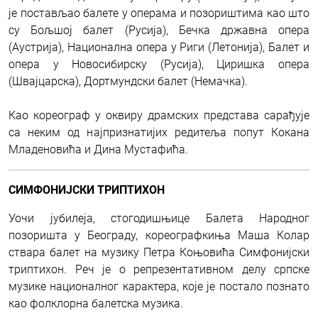
је постављао балете у операма и позориштима као што
су Бољшој балет (Русија), Бечка државна опера
(Аустрија), Национална опера у Риги (Летонија), Балет и
опера у Новосибирску (Русија), Циришка опера
(Швајцарска), Дортмундски балет (Немачка).
Као кореограф у оквиру драмских представа сарађује
са неким од најпризнатијих редитеља попут Кокана
Младеновића и Дина Мустафића.
СИМФОНИЈСКИ ТРИПТИХОН
Уочи јубилеја, стогодишњице Балета Народног
позоришта у Београду, кореографкиња Маша Колар
ствара балет на музику Петра Коњовића Симфонијски
триптихон. Реч је о репрезентативном делу српске
музике националног карактера, које је постало познато
као фолклорна балетска музика.