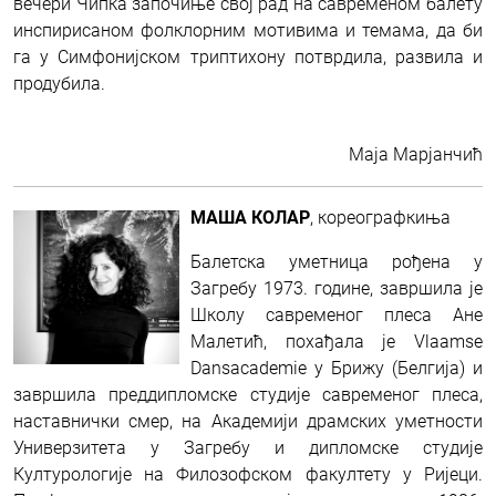
вечери Чипка започиње свој рад на савременом балету
инспирисаном фолклорним мотивима и темама, да би
га у Симфонијском триптихону потврдила, развила и
продубила.
Маја Марјанчић
МАША КОЛАР
, кореографкиња
Балетска уметница рођена у
Загребу 1973. године, завршила је
Школу савременог плеса Ане
Малетић, похађала је Vlaamse
Dansacademie у Брижу (Белгија) и
завршила преддипломске студије савременог плеса,
наставнички смер, на Академији драмских уметности
Универзитета у Загребу и дипломске студије
Културологије на Филозофском факултету у Ријеци.