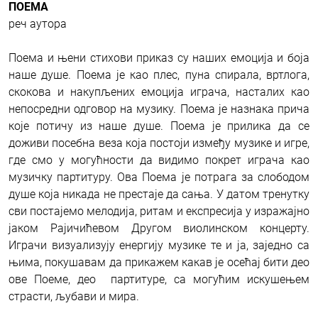
ПОЕМА
реч аутора
Поема и њени стихови приказ су наших емоција и боја
наше душе. Поема је као плес, пуна спирала, вртлога,
скокова и накупљених емоција играча, насталих као
непосредни одговор на музику. Поема је назнака прича
које потичу из наше душе. Поема је прилика да се
доживи посебна веза која постоји између музике и игре,
где смо у могућности да видимо покрет играча као
музичку партитуру. Ова Поема је потрага за слободом
душе која никада не престаје да сања. У датом тренутку
сви постајемо мелодија, ритам и експресија у изражајно
јаком Рајичићевом Другом виолинском концерту.
Играчи визуализују енергију музике те и ја, заједно са
њима, покушавам да прикажем какав је осећај бити део
ове Поеме, део партитуре, са могућим искушењем
страсти, љубави и мира.