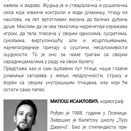
кавеза и зидова. Жудња је и стваралачка и рушилачка
сила која измиче контроли и води јунакињу, птицу из
наслова, на лет вртоглавих висина до болних дубина
душе. Мислим да се ова тематика најречитије изражава
игром, да тела плесача у својим односима, сусретима,
сукобима, виртуозношћу али и исцрпљивањем,
најнепосредније причају о суштини, несаломивости
људскости. То је оно за чиме трагам са својим
сарадницама/има у раду на овом балету.
Представа као и сам љубавни пут птице, наше главне
јунакиње сагорева у жељи, неодлучности, страху и
борби са својим унутрашњим птицама, иза које ће
остати само пепео.
МИЛОШ ИСАИЛОВИЋ
, кореограф
Рођен је 1988. годи­не у Лозни­ци.
Завршио је балет­ску шко­лу „Лујо
Дави­чо“. Био је сти­пен­ди­ста пре­