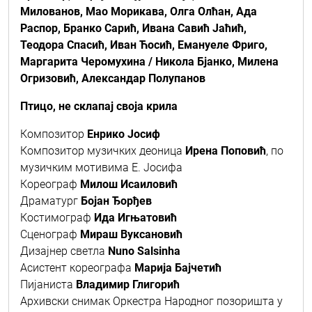
Милованов, Мао Морикава, Олга Олћан, Ада
Распор, Бранко Сарић, Ивана Савић Јаћић,
Теодора Спасић, Иван Ћосић, Емануеле Фриго,
Маргарита Черомухина / Никола Бјанко, Милена
Огризовић, Александар Полупанов
Птицо, не склапај своја крила
Композитор
Енрико Јосиф
Композитор музичких деоница
Ирена Поповић
, по
музичким мотивима Е. Јосифа
Кореограф
Милош Исаиловић
Драматург
Бојан Ђорђев
Костимограф
Ида Игњатовић
Сценограф
Мираш Вуксановић
Дизајнер светла
Nuno Salsinha
Асистент кореографа
Марија Бајчетић
Пијаниста
Владимир Глигорић
Архивски снимак Оркестра Народног позоришта у