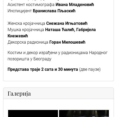
Асистент костимографа
Ивана Младеновић
Инспицијент
Бранислава Пљаскић
Женска кројачница
Снежана Игњатовић
Мушка кројачница
Наташа Ћалић, Габријела
Кнежевић
Декорска радионица
Горан Милошевић
Костим и декор израђени у радионицама Народног
позоришта у Београду
Представа траје 2 сата и 30 минута
(две паузе)
Галерија