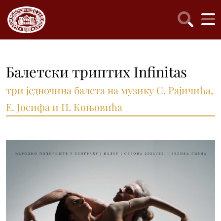
Балетски триптих Infinitas
три једночина балета на музику С. Рајичића,
Е. Јосифа и П. Коњовића