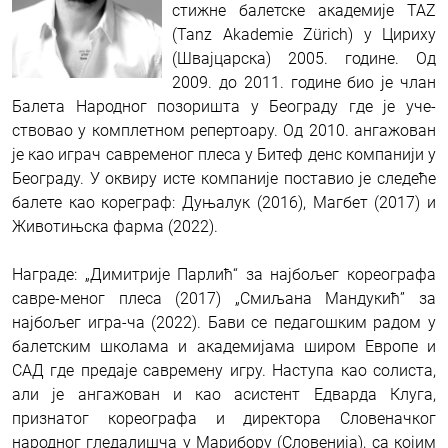
сти­жне балет­ске ака­де­ми­је TAZ
(Tanz Aka­de­mie Zürich) у Цири­ху
(Швај­цар­ска) 2005. године. Од
2009. до 2011. годи­не био је члан
Балета Народ­ног позо­ри­шта у Бео­гра­ду где је уче­
ствовао у ком­плет­ном репер­то­а­ру. Од 2010. ангажован
је као играч савре­ме­ног пле­са у Битеф денс ком­па­ни­ји у
Бео­гра­ду. У оквиру исте компаније поставио је следеће
балете као кореграф: Дуња­лук (2016), Маг­бет (2017) и
Живо­тињ­ска фар­ма (2022).
Награде: „Димитрије Парлић“ за најбољег кореографа
савре-меног плеса (2017) „Смиљана Мандукић” за
најбољег игра-ча (2022). Бави се педагошким радом у
балетским школама и академијама широм Европе и
САД где предаје савремену игру. Наступа као солиста,
али је ангажован и као асистент Едварда Клуга,
признатог кореографа и директора Словеначког
народног гледалишча у Марибору (Словенија), са којим