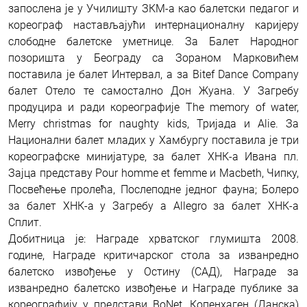
запослена је у Училишту ЗКМ-а као балетски педагог и
кореограф настављајући интернационалну каријеру
слободне балетске уметнице. За Балет Народног
позоришта у Београду са Зораном Марковићем
поставила је балет Интервал, а за Bitef Dance Company
балет Отело те самостално Дон Жуана. У Загребу
продуцира и ради кореографије The memory of water,
Merry christmas for naughty kids, Тријада и Alie. За
Национални балет младих у Хамбургу поставила је три
кореографске минијатуре, за балет ХНК-а Ивана пл.
Зајца представу Pour homme et femme и Macbeth, Чипку,
Посвећење пролећа, Послеподне једног фауна; Болеро
за балет ХНК-а у Загребу а Allegro за балет ХНК-а
Сплит.
Добитница је: Награде хрватског глумишта 2008.
године, Награде критичарског стола за изванредно
балетско извођење у Остину (САД), Награде за
изванредно балетско извођење и Награде публике за
кореографију у представи BoNet, Копенхаген (Данска)