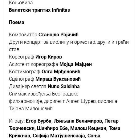
Коњовића
Балетски триптих Infinitas
Поема
Композитор
Станојло Рајичић
Други концерт за виолину и оркестар, други и трећи
став
Кореограф
Игор Киров
Асистент кореографа
Мојца Мајцен
Костимограф
Олга Мрђеновић
Сценограф
Мираш Вуксановић
Дизајнер светла
Nuno Salsinha
Снимак извођења Београдске
филхармоније, диригент Ангел Шурев, виолинa
Тијана Милошевић
Играју:
Егор Бурба, Љиљана Велимиров, Петар
Ђорчевски, Шинћиро Ебе, Милош Кецман, Тома
Крижнар, Софија Матјушенскаја, Соња