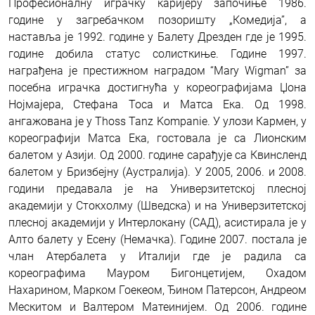
Професионалну играчку каријеру започиње 1986.
године у загребачком позоришту „Комедија”, а
наставља је 1992. године у Балету Дрезден где је 1995.
године добила статус солисткиње. Године 1997.
награђена је престижном наградом “Mary Wigman” за
посебна играчка достигнућа у кореографијама Џона
Нојмајера, Стефана Тоса и Матса Ека. Од 1998.
ангажована је у Thoss Tanz Kompanie. У улози Кармен, у
кореографији Матса Ека, гостовала је са Лионским
балетом у Азији. Од 2000. године сарађује са Квинсленд
балетом у Бризбејну (Аустралија). У 2005, 2006. и 2008.
години предавала је на Универзитетској плесној
академији у Стокхолму (Шведска) и на Универзитетској
плесној академији у Интерлокану (САД), асистирала је у
Алто балету у Есену (Немачка). Године 2007. постала је
члан Атербалета у Италији где је радила са
кореографима Мауром Бигонцетијем, Охадом
Нахарином, Марком Гоекеом, Ђином Патерсон, Андреом
Мескитом и Валтером Матеинијем. Од 2006. године