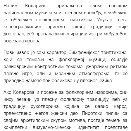
Начин Колариног прилажења овом српском
националном музичком и плесном наслеђу, неизбежно
је обележен фолклорном тематиком. Унутар њега
кореографкињин приступ таквој традицији није
дослован, већ проналази инспирацију из три међусобно
повезана извора.
Први извор је сам карактер Симфонијског триптихона,
који се темељи на фолклорној музици, обилује
разноврсним контрастним темама, ужареним ритмом
плесне игре, али и мрачним атмосферама, те се
природно намеће при обликовању плесног језика.
Ако Коларова и посеже за фолклорним изворима, они
нису везани уз плесну фолклорну традицију, већ уз
традицију рукотворина којима се бавио народ,
првенствено његов женски део. Пиротски ћилим са
својим архетипским скупом мотива, постаје темељ за
комплетни визуелно-сценски идентитет представе