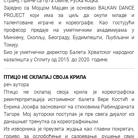
страну, Приче са пута свиле, Руска коцка.
Заједно са Мојцом Мајцен је основао BALKAN DANCE
PROJECT који има за циљ да окупи младе и
талентоване играче и кореографе. Као гостујући
професор предаје на уметничким академијама у
Минхену, Скопљу, Београду, Будимпешти, Љубљани и
Токију.
Био је уметнички директор Балета Хрватског народног
казалишта у Сплиту од 2015. до 2020. године.
ПТИЦО НЕ СКЛАПАЈ СВОЈА КРИЛА
реч аутора
Птицо не склапај своја крила је кореографска
реинтерпретација истоименог балета Вере Костић и
Енрика Јосифа заснованог на стиховима Рабиндраната
Тагоре. Мој ауторски поступак је пре свега дијалог из
данашњег тренутка са кореографкињом.
Из изворника је преузета жудња као главни покретач,
гориво за ослобођење и сазревање, рушење свих