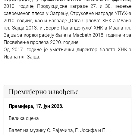
2010. године; Продукцијске награде 27. и 30. недеље
савременог плеса у Загребу, Струковне награде УПУХ-а
2010. године, као и награде „Олга Орлова” ХНК-а Ивана
пл. Зајца 2013. и „Борис Папандопуло” ХНК-а Ивана пл.
Зајца за кореографију балета Macbeth 2018. године и за
Посвећење пролећа 2020. године.
Од 2017. године је уметнички директор балета ХНК-а
Ивана пл. Зајца.
Премијерно извођење
Премијера, 17. јун 2023.
Велика сцена
Балет на музику С. Рајачића, Е. Јосифа и П.