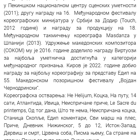
у Пекиншком националном центру сценских уметности
(2011); другу награду на 16. Међународном фестивалу
кореографских минијатура у Србији за Додир (Touch,
2012 године) и награду за продукцију на 18.
Међународном такмичењу кореографа Masdanza у
Шпанији (2013). Удружење македонских композитора
(СОКОМ) му је 2016. године доделило награду Виртуози
за најбоља уметничка достигнућа у категорији
међународног признања. Киров је 2022. године добио
награду за најбољу кореографију за представу Едип на
55. Македонском позоришном фестивалу „Војдан
Чернодрински“.
Кореографска остварења: He Helijum, Коцка, На путу, 14
сати, Атлантида, Ивица, Неиспричане приче, Le Sacre du
printemps, Од тог дана, Што те нема, Неиспричана коцка,
Станица Скопље, Едип коментари, Сви марш на плес,
Приче, Дневник Нижинског, 5 до 12, Исток-Запад,
Дервиш и смрт, Црвена соба, Писма њему, Са стране на