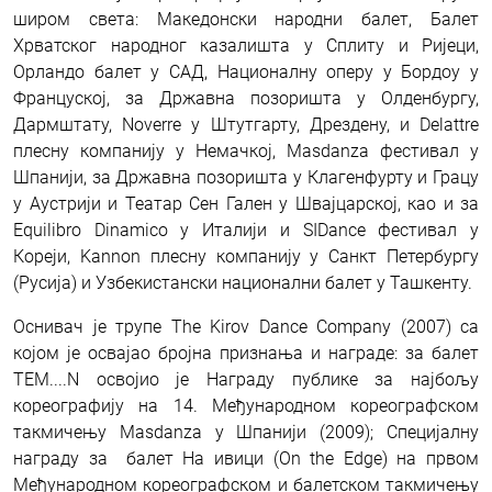
широм света: Македонски народни балет, Балет
Хрватског народног казалишта у Сплиту и Ријеци,
Орландо балет у САД, Националну оперу у Бордоу у
Француској, за Државна позоришта у Олденбургу,
Дармштату, Noverre у Штутгарту, Дрездену, и Delattre
плесну компанију у Немачкој, Masdanza фестивал у
Шпанији, за Државна позоришта у Клагенфурту и Грацу
у Аустрији и Театар Сен Гален у Швајцарској, као и за
Equilibro Dinamico у Италији и SIDance фестивал у
Кореји, Kannon плесну компанију у Санкт Петербургу
(Русија) и Узбекистански национални балет у Ташкенту.
Оснивач је трупе The Kirov Dance Company (2007) са
којом је освајао бројна признања и награде: за балет
TEM....N освојио је Награду публике за најбољу
кореографију на 14. Међународном кореографском
такмичењу Masdanza у Шпанији (2009); Специјалну
награду за балет На ивици (Оn the Edge) на првом
Међународном кореографском и балетском такмичењу