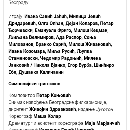
Београду
Играју:
Ивана Савић Јаћић, Милица Јевић
Дрндаревић, Олга Олћан, Дејан Коларов, Петар
Ђорчевски, Емануеле Фриго, Милош Кецман,
Љиљана Велимиров, Ада Распор, Соња
Милованов, Бранко Сарић, Милош Живановић,
Ивана Козомара, Миља Русић, Љупка
Стаменовски, Чедомир Радоњић, Милена
Јанковић / Никола Бјанко, Егор Бурба, Шинћиро
Ебе, Душанка Каличанин
Симпонијски триптихон
Композитор
Петар Коњовић
Снимак извођења Београдске филхармоније,
диригент
Живојин Здравковић
, издање
Југотон
Кореограф
Маша Колар
Драматург и асистент кореографа
Маја Марјанчић