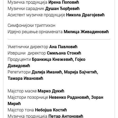
Музичка продукција
Ирена Поповић
Музички сарадник
Душан Ђорђевић
Асистент музичке продукције
Никола Драгојевић
Симфонијски триптихон
Идејно решење орнамената
Милица Живадиновић
Уметнички директор
Ана Павловић
Извршни директор
Смиљана Стокић
Продуценти
Бранкица Кнежевић, Гојко
Давидовић
Репетитори
Далија Иманић, Марија Бајчетић,
Тамара Ивановић
Мајстор маске
Марко Дукић
Мајстори позорнице
Невенко Радановић, Зоран
Мирић
Мајстор тона
Небојша Костић
Музичка продукција
Петар Антоновић