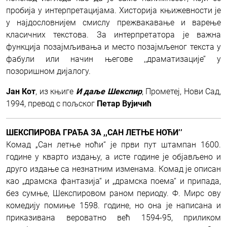
пробија у интерпретацијама. Хисторија књижевности је
у најдословнијем смислу прежвакавање и варење
класичних текстова. За интерпретатора је важна
функција позајмљивања и место позајмљеног текста у
фабули или начин његове ,,драматизације’’ у
позоришном дијалогу.
Јан Кот
, из књиге
И даље Шекспир
, Прометеј, Нови Сад,
1994, превод с пољског
Петар Вујичић
ШЕКСПИРОВА ГРАЂА ЗА ,,САН ЛЕТЊЕ НОЋИ’’
Комад „Сан летње ноћи“ је први пут штампан 1600.
године у кварто издању, а исте године је објављено и
друго издање са незнатним изменама. Комад је описан
као „драмска фантазија“ и „драмска поема“ и припада,
без сумње, Шекспировом раном периоду. Ф. Мирс ову
комедију помиње 1598. године, но она је написана и
приказивана вероватно већ 1594-95, приликом