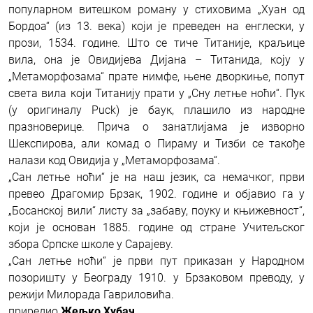
популарном витешком роману у стиховима „Хуан од
Бордоа“ (из 13. века) који је преведен на енглески, у
прози, 1534. године. Што се тиче Титаније, краљице
вила, она је Овидијева Дијана – Титанида, коју у
„Метаморфозама“ прате нимфе, њене дворкиње, попут
света вила који Титанију прати у „Сну летње ноћи“. Пук
(у оригиналу Puck) је баук, плашило из народне
празноверице. Прича о занатлијама је изворно
Шекспирова, али комад о Пираму и Тизби се такође
налази код Овидија у „Метаморфозама“.
„Сан летње ноћи“ је на наш језик, са немачког, први
превео Драгомир Брзак, 1902. године и објавио га у
„Босанској вили“ листу за „забаву, поуку и књижевност“,
који је основан 1885. године од стране Учитељског
збора Српске школе у Сарајеву.
„Сан летње ноћи“ је први пут приказан у Народном
позоришту у Београду 1910. у Брзаковом преводу, у
режији Милорада Гавриловића.
приредио
Жељко Хубач