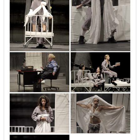
san_letnje_11
san_letnje_15
san_letnje_9
san_letnje_8
san_letnje_14
san_letnje_16