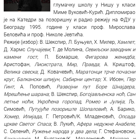
глумачку школу у Нишу у класи
Миме Вуковић-Курић. Дипломирао
je на Катедри за позоришну и радио режију нa ФДУ у
Београду 1995. године у класи проф. Мирослава
Беловића и проф. Николе Јевтића.
Режије (избор): В. Шекспир, Л. Буњуел, Х. Милер,
Хамлет
;
Д. Хармс
Случајеви
; Т. де Молина,
Севиљски заводник и
камени гост
; П. Бомарше,
Фигарова женидба
;
Аристофан,
Лисистрата, Мир, Правда
; А. Криштоф,
Велика свеска
; Д. Ковачевић,
Маратонци трче почасни
круг, Балкански шпијун, Сабирни центар;
Х. Ибсен,
Пер
Гинт
; А. Поповић,
Развојни пут Боре Шнајдера
,
Мрешћење шарана
; В. Шекспир,
Богојављенска ноћ, Сан
летње ноћи, Укроћена горопад, Ромео и Јулија
; Љ.
Симовић,
Путујуће позориште Шопаловић,
А. Барико,
Хомер, Илијада
, Г. Петровић/К. Младеновић,
Опсада
цркве Светог Спаса
; В. Лукић,
Афера недужне Анабеле
;
С. Селенић,
Ружење народа у два дела
; Г. Стефановски,
Баханалије
; М. Булгаков/К. Младеновић,
Мајстор и