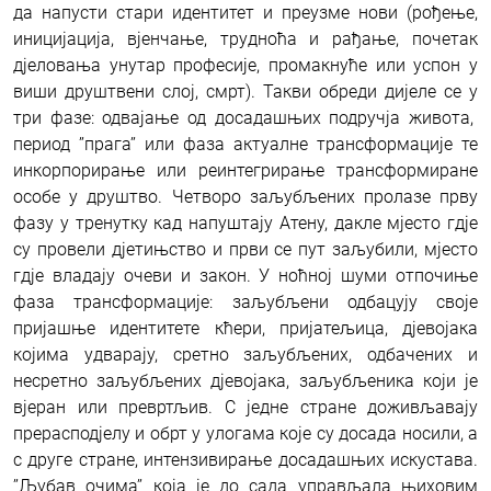
да напусти стари идентитет и преузме нови (рођење,
иницијација, вјенчање, трудноћа и рађање, почетак
дјеловања унутар професије, промакнуће или успон у
виши друштвени слој, смрт). Такви обреди дијеле се у
три фазе: одвајање од досадашњих подручја живота,
период ’’прага’’ или фаза актуалне трансформације те
инкорпорирање или реинтегрирање трансформиране
особе у друштво. Четворо заљубљених пролазе прву
фазу у тренутку кад напуштају Атену, дакле мјесто гдје
су провели дјетињство и први се пут заљубили, мјесто
гдје владају очеви и закон. У ноћној шуми отпочиње
фаза трансформације: заљубљени одбацују своје
пријашње идентитете кћери, пријатељица, дјевојака
којима удварају, сретно заљубљених, одбачених и
несретно заљубљених дјевојака, заљубљеника који је
вјеран или превртљив. С једне стране доживљавају
прерасподјелу и обрт у улогама које су досада носили, а
с друге стране, интензивирање досадашњих искустава.
’’Љубав очима’’ која је до сада управљала њиховим