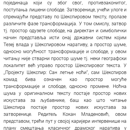
појединаца који су због свог, противзаконитог,
поступања лишени слободе. Затворенице, учећи улоге и
спремајући представу по Шекспировом тексту, пролазе
различите фазе трансформација. У том смислу, затвор
тј. простор одузете слободе, на директан и симболички
начин представља исти онај државни систем којим
Тезеј влада у Шекспировом наративу, а простор шуме,
односно могућност трансформације и слободе, у овом
читању није стварни простор шуме тј. неки географски
локалитет већ управо простор Шекспировог текста. У
,,Пројекту Шекспир: Сан летње ноћи’’, сам Шекспиров
комад бива означен као простор могуће
трансформације и слободе, односно промене. Ноћна
шума у оригиналном тексту постаје простор нових
искустава за љубавнике, баш као што читање
Шекспира постаје простор нових искустава за
затворенице. Редитељ Кокан Младеновић, овом
представом, трећи пут у својој каријери интервенише на
плану смештања класичног драмског наратива у