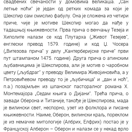
свадбених свечаности у домовима великаша. „Сан
летње ноћи“ је један од ретких комада за који је
Шекспир сам смислио фабулу. Она је сложена из четири
приче, чије је мотиве Шекспир могао да нађе у
тадашњој књижевности. Прва прича о венчању Тезеја и
Хиполите налази се код Плутарха („Живот Тезејев“,
енглески превод 1579. године) и код Џ. Чосера
(„Витезова прича“ у делу „Кантерберијске приче“ први
пут штампаном 1475. године). Друга прича о атинским
љубавницима је Шекспирова, али је мотив о чаробном
цвету („љубдраг“ у преводу Велимира Живојиновића, а у
Петровићевом преводу то је „љубичица“ и ,,дан и ноћ’’,
п.а.) позајмљен из шпанског пасторалног романа Х.
Монтемајора „Седам књига о Дијани“. Трећа прича, о
завади Оберона и Титаније, такође је Шекспирова, мада
је вилински свет, неспорно, узет из фолклора и писане
књижевности. Наиме, Оберон, вилински краљ, пореклом
је из немачке митологије (Албрих, Елфрих) постао је у
Француској Алберон – Оберон и налази се у некад врло