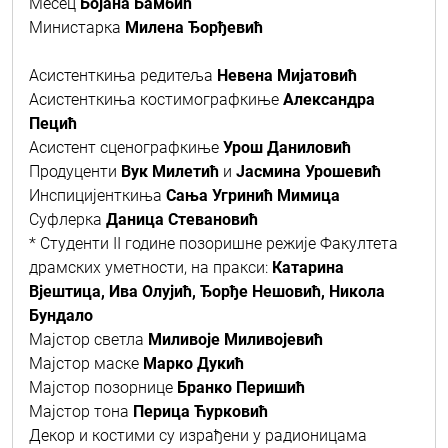
Месец
Бојана Бамбић
Министарка
Милена Ђорђевић
Асистенткиња редитеља
Невена Мијатовић
Асистенткиња костимографкиње
Александра
Пецић
Асистент сценографкиње
Урош Даниловић
Продуценти
Вук Милетић
и
Јасмина Урошевић
Инспицијенткиња
Сања Угринић Мимица
Суфлерка
Даница Стевановић
* Студенти II године позоришне режије Факултета
драмских уметности, на пракси:
Катарина
Вјештица, Ива Олујић, Ђорђе Нешовић, Никола
Бундало
Мајстор светла
Миливоје Миливојевић
Мајстор маске
Марко Дукић
Мајстор позорнице
Бранко Перишић
Мајстор тона
Перица Ћурковић
Декор и костими су израђени у радионицама