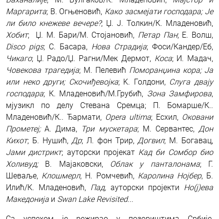
Маргарита
; В. Огњеновић,
Како засмејати господара; Је
ли било кнежеве вечере?
; Џ. Ј. Толкин/К. Младеновић,
Хобит
; Џ. М. Бари/М. Стојановић,
Петар Пан
; Е. Волш,
Disco pigs
; С. Басара,
Нова Страдија
; Фоси/Кандер/Еб,
Чикаго
; Џ. Радо/Џ. Рагни/Мек Дермот,
Коса
; И. Мадач,
Човекова трагедија
; М. Пелевић
Поморанџина кора; Ја
или неко други; Скочиђевојка
; K. Голдони,
Слуга двају
господара
; К. Младеновић/М.Грубић,
Зона Замфирова
,
мјузикл по делу Стевана Сремца; П. Бомарше/К..
Младеновић/К.. Ђармати,
Opera ultima
; Есхил,
Оковани
Прометеј;
А. Дима,
Три мускетара
; М. Сервантес,
Дон
Кихот
; Б. Нушић,
Дp
; Л. фон Трир,
Догвил
; М. Богавац,
Јами дистрикт
; ауторски пројекат
Кад би Сомбор био
Холивуд;
В. Мајаковски,
Облак у панталонама
; Г.
Шеваље,
Клошмерл
, Н. Ромчевић,
Каролина Нојбер
, Б.
Илић/К. Младеновић,
Пад,
ауторски пројекти
Но(ј)ева
Македонија
и
Swan Lake Revisited
...
Са успехом је режирао у позориштима Србије,