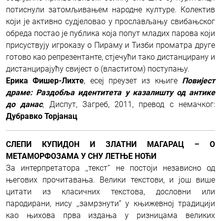
потиснули затомљивањем народне културе. Колектив
који је активно судјеловао у прослављању свибањског
обреда постао је публика која попут младих парова који
присуствују игроказу о Пираму и Тизби проматра друге
готово као репрезентанте, стјечући тако дистанцирану и
дистанцирајућу свијест о (властитом) поступању.
Ерика Фишер-Лихте
, есеј преузет из књиге
Повијест
драме: Раздобља идентитета у казалишту од антике
до данас
, Диспут, Загреб, 2011, превод с немачког:
Дубравко Торјанац
СЛЕПИ КУПИДОН И ЗЛАТНИ МАГАРАЦ – О
МЕТАМОРФОЗАМА У СНУ ЛЕТЊЕ НОЋИ
За интерпретатора ,,текст’’ не постоји независно од
његових прочитавања. Велики текстови, и још више
цитати из класичних текстова, дословни или
пародирани, нису ,,замрзнути’’ у књижевној традицији
као њихова прва издања у ризницама великих