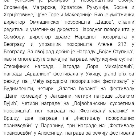
Словеније, Мађарске, Хрватске, Румуније, Босне и
Херцеговине, Црне Горе и Македоније. Био је уметнички
директор Омладинског позоришта ,,Дадов’’, стални
редитељ и уметнички директор Народног позоришта у
Сомбору, директор драме Народног позоришта у
Београду и управник позоришта Атеље 212 у
Београду. За свој рад добио је Награду ,,Бојан Ступица’’,
као и многе друге значајне награде, међу којима су: пет
Стеријиних награда, Награда „Бора Михајловић“,
награда ,,Ардалион’’ фестивала у Ужицу, grand prix за
режију на ,,Међународном позоришном фестивалу’’ у
Будимпешти, четири ,,Златна ћурана’’ на фестивалу
,,Дани комедије’’ у Јагодини, четири награде ,,Јоаким
Вујић’’, четири награде на ,,Војвођанским сусретима
позоришта’’, пет награда на ,,Фестивалу класике’’ у
Вршцу, две награде на ,,Фестивалу позоришних
праизведби’’ у Параћину, три награде на ,,Фестивалу
праизведби’’ у Алексинцу, награда за режију фестивала