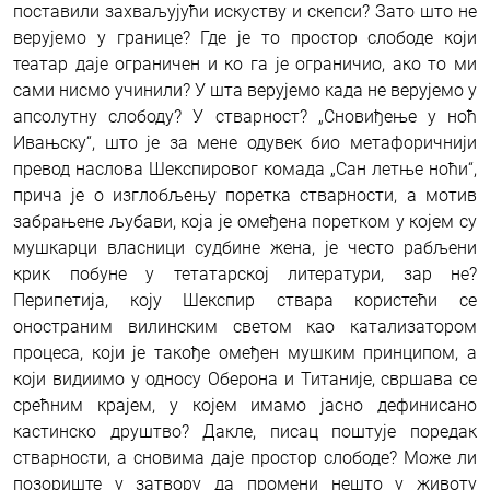
поставили захваљујући искуству и скепси? Зато што не
верујемо у границе? Где је то простор слободе који
театар даје ограничен и ко га је ограничио, ако то ми
сами нисмо учинили? У шта верујемо када не верујемо у
апсолутну слободу? У стварност? „Сновиђење у ноћ
Ивањску“, што је за мене одувек био метафоричнији
превод наслова Шекспировог комада „Сан летње ноћи“,
прича је о изглобљењу поретка стварности, а мотив
забрањене љубави, која је омеђена поретком у којем су
мушкарци власници судбине жена, је често рабљени
крик побуне у тетатарској литератури, зар не?
Перипетија, коју Шекспир ствара користећи се
оностраним вилинским светом као катализатором
процеса, који је такође омеђен мушким принципом, а
који видиимо у односу Оберона и Титаније, свршава се
срећним крајем, у којем имамо јасно дефинисано
кастинско друштво? Дакле, писац поштује поредак
стварности, а сновима даје простор слободе? Може ли
позориште у затвору да промени нешто у животу