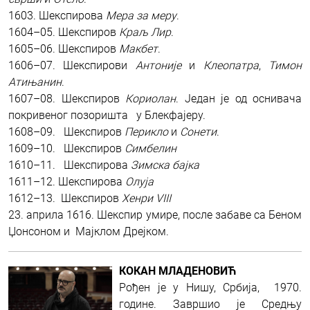
1603. Шeкспирова
Мера за меру
.
1604–05. Шекспиров
Краљ Лир
.
1605–06. Шекспиров
Макбет
.
1606–07. Шекспирови
Антоније
и
Клеопатра
,
Тимон
Атињанин
.
1607–08. Шекспиров
Кориолан
. Један је од оснивача
покривеног позоришта у Блекфајеру.
1608–09. Шекспиров
Перикло
и
Сонети
.
1609–10. Шекспиров
Симбелин
1610–11. Шекспирова
Зимска бајка
1611–12. Шекспирова
Олуја
1612–13. Шекспиров
Хенри VIII
23. априла 1616. Шекспир умире, после забаве са Беном
Џонсоном и Мајклом Дрејком.
КОКАН МЛАДЕНОВИЋ
Рођен je у Нишу, Србија, 1970.
године. Завршио je Cредњу