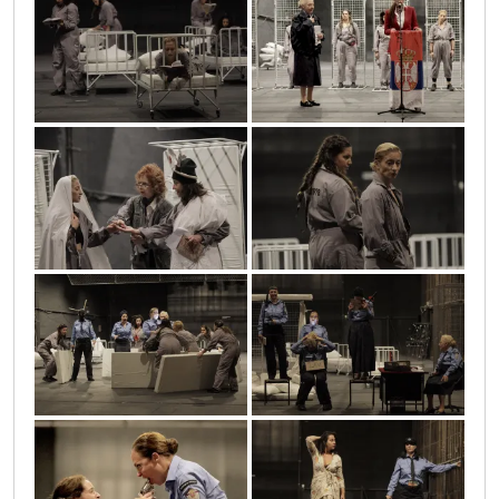
san_letnje_4
san_letnje_18
san_letnje_20
san_letnje_21
san_letnje_1
san_letnje_23
san_letnje_3
san_letnje_2