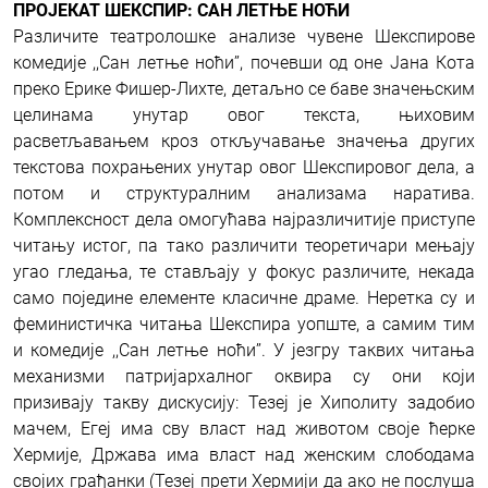
ПРОЈЕКАТ ШЕКСПИР: САН ЛЕТЊЕ НОЋИ
Различите театролошке анализе чувене Шекспирове
комедије ,,Сан летње ноћи’’, почевши од оне Јана Кота
преко Ерике Фишер-Лихте, детаљно се баве значењским
целинама унутар овог текста, њиховим
расветљавањем кроз откључавање значења других
текстова похрањених унутар овог Шекспировог дела, а
потом и структуралним анализама наратива.
Комплексност дела омогућава најразличитије приступе
читању истог, па тако различити теоретичари мењају
угао гледања, те стављају у фокус различите, некада
само поједине елементе класичне драме. Неретка су и
феминистичка читања Шекспира уопште, а самим тим
и комедије ,,Сан летње ноћи’’. У језгру таквих читања
механизми патријархалног оквира су они који
призивају такву дискусију: Тезеј је Хиполиту задобио
мачем, Егеј има сву власт над животом своје ћерке
Хермије, Држава има власт над женским слободама
својих грађанки (Тезеј прети Хермији да ако не послуша