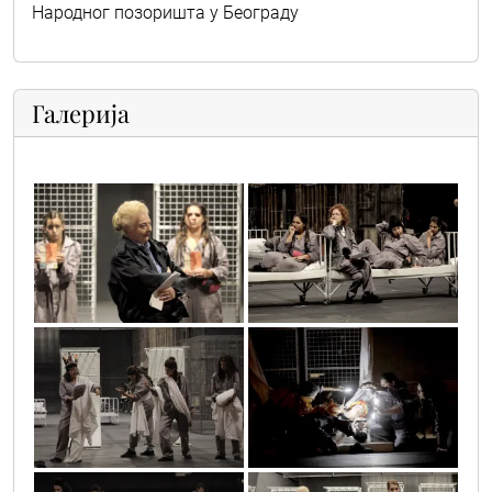
Народног позоришта у Београду
Галерија
san_letnje_6
san_letnje_7
san_letnje_19
san_letnje_5