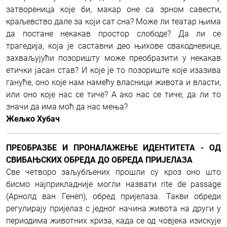
затвореница које би, макар оне са зрном савести,
краљевство дале за који сат сна? Може ли театар њима
да постане некакав простор слободе? Да ли се
трагедија, која је саставни део њихове свакодневице,
захваљујући позоришту може преобразити у некакав
етички јасан став? И које је то позориште које изазива
гануће, оно које нам намећу власници живота и власти,
или оно које нас се тиче? А ако нас се тиче, да ли то
значи да има моћ да нас мења?
Жељко Хубач
ПРЕОБРАЗБЕ И ПРОНАЛАЖЕЊЕ ИДЕНТИТЕТА - ОД
СВИБАЊСКИХ ОБРЕДА ДО ОБРЕДА ПРИЈЕЛАЗА
Све четворо заљубљених прошли су кроз оно што
бисмо најприкладније могли назвати rite de passage
(Арнолд ван Генеп), обред пријелаза. Такви обреди
регулирају пријелаз с једног начина живота на други у
периодима животних криза, када се од човјека изискује