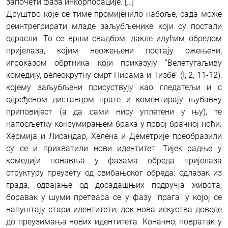
започети фаза инкорпорације. […]
Друштво које се тиме промијенило набоље, сада може
реинтрегрирати младе заљубљенике који су постали
одрасли. То се врши свадбом, дакле идућим обредом
пријелаза, којим неожењени постају ожењени,
игроказом обртника који приказују ’’Велетугаљиву
комедију, велеокрутну смрт Пирама и Тизбе’’ (I, 2, 11-12),
којему заљубљени присуствују као гледатељи и с
одређеном дистанцом прате и коментирају љубавну
приповијест (а да сами нису уплетени у њу), те
напосљетку конзумирањем брака у првој брачној ноћи.
Хермија и Лисандар, Хелена и Деметрије преобразили
су се и прихватили нови идентитет. Тијек радње у
комедији понавља у фазама обреда пријелаза
структуру преузету од свибањског обреда: одлазак из
града, одвајање од досадашњих подручја живота,
боравак у шуми претвара се у фазу ’’прага’’ у којој се
напуштају стари идентитети, док нова искуства доводе
до преузимања нових идентитета. Коначно, повратак у