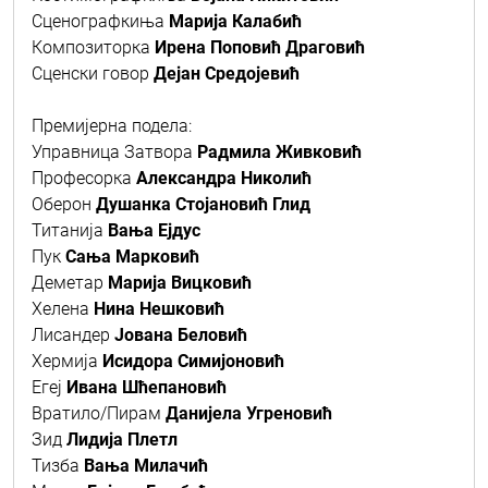
Сценографкиња
Марија Калабић
Композиторка
Ирена Поповић Драговић
Сценски говор
Дејан Средојевић
Премијерна подела:
Управница Затвора
Радмила Живковић
Професорка
Александра Николић
Оберон
Душанка Стојановић Глид
Титанија
Вања Ејдус
Пук
Сања Марковић
Деметар
Марија Вицковић
Хелена
Нина Нешковић
Лисандер
Јована Беловић
Хермија
Исидора Симијоновић
Егеј
Ивана Шћепановић
Вратило/Пирам
Данијела Угреновић
Зид
Лидија Плетл
Тизба
Вања Милачић