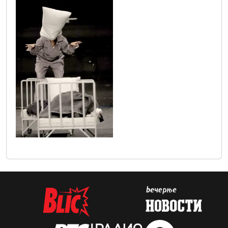
san_letnje_17