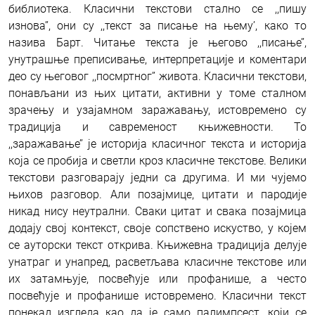
библиотека. Класични текстови стално се ,,пишу
изнова’’, они су ,,текст за писање на њему’, како то
назива Барт. Читање текста је његово ,,писање’’,
унутрашње преписивање, интерпретације и коментари
део су његовог ,,посмртног’’ живота. Класични текстови,
понављани из њих цитати, активни у томе сталном
зрачењу и узајамном заражавању, истовремено су
традиција и савременост књижевности. То
,,заражавање’’ је историја класичног текста и историја
која се пробија и светли кроз класичне текстове. Велики
текстови разговарају једни са другима. И ми чујемо
њихов разговор. Али позајмице, цитати и пародије
никад нису неутрални. Сваки цитат и свака позајмица
додају свој контекст, своје сопствено искуство, у којем
се ауторски текст открива. Књижевна традиција делује
унатраг и унапред, расветљава класичне текстове или
их затамњује, посвећује или профанише, а често
посвећује и профанише истовремено. Класични текст
понекад изгледа као да је само палимпсест, који се