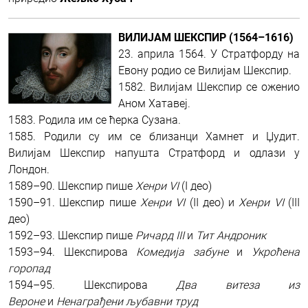
ВИЛИЈАМ ШЕКСПИР (1564–1616)
23. априла 1564. У Стратфорду на
Евону родио се Вилијам Шекспир.
1582. Вилијам Шекспир се оженио
Аном Хатавеј.
1583. Родила им се ћерка Сузана.
1585. Родили су им се близанци Хамнет и Џудит.
Вилијам Шекспир напушта Стратфорд и одлази у
Лондон.
1589–90. Шекспир пише
Хенри VI
(I дeо)
1590–91. Шекспир пише
Хенри VI
(II део) и
Хенри VI
(III
део)
1592–93. Шекспир пише
Ричард III
и
Тит Андроник
1593–94. Шекспирова
Комедија забуне
и
Укроћена
горопад
1594–95. Шекспирова
Два витеза из
Вероне
и
Ненаграђени љубавни труд