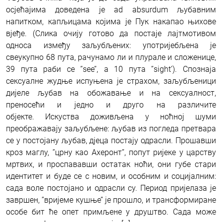
осјећајима доведена је ad absurdum љубавним
напитком, капљицама којима је Пук накапао њихове
вјеђе. (Слика очију готово да постаје лајтмотивом
односа између заљубљених: употријебљена је
свеукупно 68 пута, рачунамо ли и плурале и сложенице,
39 пута раби се ’’see’’, а 10 пута ’’sight’). Спознаја
сексуалне жудње испуњена је страхом, заљубљеници
дијеле љубав на обожавање и на сексуалност,
преносећи и једно и друго на различите
објекте. Искуства доживљена у ноћној шуми
преображавају заљубљене: љубав из погледа претвара
се у постојану љубав, дјеца постају одрасли. Прошавши
кроз маглу, ’’црну као Ахеронт’’, попут ријеке у царству
мртвих, и проспававши остатак ноћи, они губе стари
идентитет и буде се с новим, и особним и социјалним:
сада воле постојано и одрасли су. Период пријелаза је
завршен, ’’вријеме кушње’’ је прошло, и трансформиране
особе бит ће опет примљене у друштво. Сада може