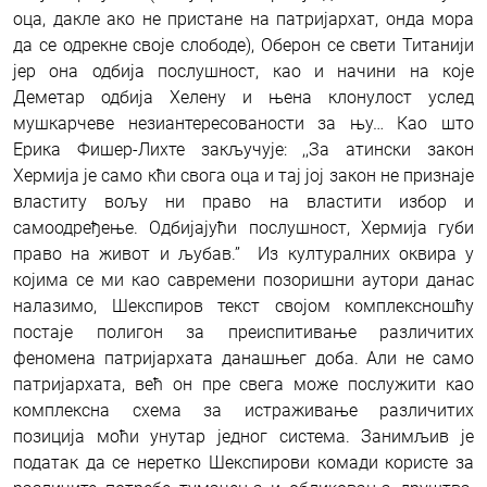
оца, дакле ако не пристане на патријархат, онда мора
да се одрекне своје слободе), Оберон се свети Титанији
јер она одбија послушност, као и начини на које
Деметар одбија Хелену и њена клонулост услед
мушкарчеве незиантересованости за њу… Као што
Ерика Фишер-Лихте закључује: ,,За атински закон
Хермија је само кћи свога оца и тај јој закон не признаје
властиту вољу ни право на властити избор и
самоодређење. Одбијајући послушност, Хермија губи
право на живот и љубав.’’ Из културалних оквира у
којима се ми као савремени позоришни аутори данас
налазимо, Шекспиров текст својом комплексношћу
постаје полигон за преиспитивање различитих
феномена патријархата данашњег доба. Али не само
патријархата, већ он пре свега може послужити као
комплексна схема за истраживање различитих
позиција моћи унутар једног система. Занимљив је
податак да се неретко Шекспирови комади користе за