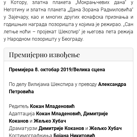
у Котору, златна плакета „Мокрањчевих дана“ у
Неготину и златна плакета „Дана Зорана Радмиловића“
у Зајечару, као и многих других еснафска признања и
годишњих награда позоришта у којима је режирао. „Сан
летње ноћи – пројекат Шекспир“ је његова пета режија
у Народном позоришту у Београду.
Премијерно извођење
Премијера 8. октобар 2019/Велика сцена
По делу Вилијама Шекспира у преводу
Александра
Петровића
Редитељ
Кокан Младеновић
Адаптација
Кокан Младеновић, Димитрије
Коканов
и
Жељко Хубач
Драматурзи
Димитрије Коканов
и
Жељко Хубач
Костимографкиња
Бојана Никитовић