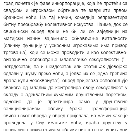
град почетак је фазе инкорпорације, која ће протећи са
свадбом и игроказом обртника те завршити првом
брачном ноћи. На тај начин, комедија репрезентира
битну преобразбу колективног искуства. Наиме, док се
свибањски обред врши не би ли се заједници на
магијски начин зајамчило обнављање виталности
(сличну функцију у ускрсним игроказима има призор
трговања), који се може проводити и као колективно-
анархично ослобађање младалачке сексуалности (’’…
четрдесетак, па и шездесетак или стотињак дјевојака
одлази у шуму преко ноћи, а једва их се једна трећина
враћа кући неоскврнута’’), обред пријелаза оспособљује
свакога од младих да контролира своју сексуалност у
складу с адекватним хуманим друштвеним поретком,
односно да је практицира само у друштвено
санкционираном облику брака. Трансформација
свибањског обреда у обред пријелаза, на начин како је
проведена у Сну ивањске ноћи, враћа друштву у
социјално прихватљивом облику оно што су пуританци