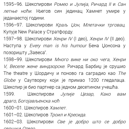
1595–96. Шекспирови
Ромео и Јулија
,
Ричард II
и
Сан
летње ноћи
. Његов син јединац Хамнет умире у
једанаестој години.
1596–97. Шекспирови
Краљ Џон
,
Млетачки трговац
.
Купује New Palace у Стратфорду.
1597–98. Шекспирови
Хенри IV
(I део),
Хенри IV
(II део).
Наступа у
Every man is his humour
Бена Џонсона у
позоришту „Завеса“.
1598–99. Шeкспирови
Много вике ни око чега
,
Хенри
V
,
Веселе жене виндзорске
. Ричард Барбиџ је срушио
The theatre у Шордичу и поново га саградио као
The
Globe
у Саутворку који јe примао 1200 гледалаца.
Шeкспир је био партнер са једном десетином учешћа.
1599. Шекспирови
Јулије Цезар
,
Како вам
драго
,
Богојављенска ноћ
1600–01. Шекспиров
Хамлет
.
1601–02. Шекспиров
Троил и Кресида
.
1602–03. Шекспирови
Све је добро што се добро
сврши
и
Отело
.