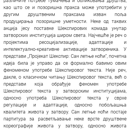
различите потребе тумачења и обликовања друштва,
као што се и позоришна пракса може употребити у
другим друштвеним праксама изван поља
продуцирања позоришне уметности. Неке од таквих
акција јесу поставке Шекспирових комада унутар
затворских институција широм света. Најчешће је реч о
пројектима ресоцијализације, адаптације и
интелектуално-креативне активације затвореника. У
представи ,,Пројекат Шекспир: Сан летње ноћи’’, почетна
идеја била је управо да се формално бавимо овим
феноменом употребе Шекспировог текста. Није реч,
дакле, о класичном читању Шекспировог текста, већ о
представи која обрађује феномен употребе
Шекспировог текста у затворским институцијама,
односно употреба Шекспировог текста у сврхе
регулације и адаптације, односно побољашња
квалитета живота у затвору. Сан летње ноћи постаје
партитура за расветљавање неке врсте друштвене
кореографије живота у затвору, односно живота