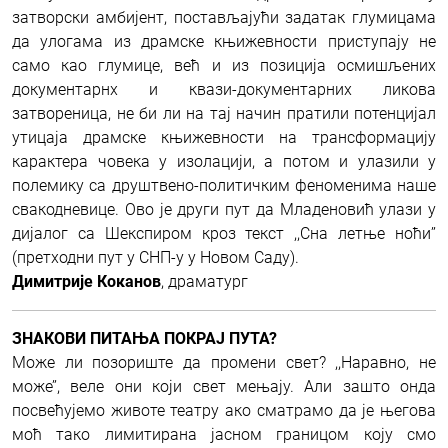
затворски амбијент, постављајући задатак глумицама
да улогама из драмске књижевности приступају не
само као глумице, већ и из позиција осмишљених
документарнх и квази-документарних ликова
затвореница, не би ли на тај начин пратили потенцијал
утицаја драмске књижевности на трансформацију
карактера човека у изолацији, а потом и улазили у
полемику са друштвено-политичким феноменима наше
свакодневице. Ово је други пут да Младеновић улази у
дијалог са Шекспиром кроз текст ,,Сна летње ноћи’’
(претходни пут у СНП-у у Новом Саду).
Димитрије Коканов
, драматург
ЗНАКОВИ ПИТАЊА ПОКРАЈ ПУТА?
Може ли позориште да промени свет? ,,Наравно, не
може’’, веле они који свет мењају. Али зашто онда
посвећујемо животе театру ако сматрамо да је његова
моћ тако лимитирана јасном границом коју смо