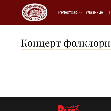
Репертоар
Улазнице
Концерт фолклорно