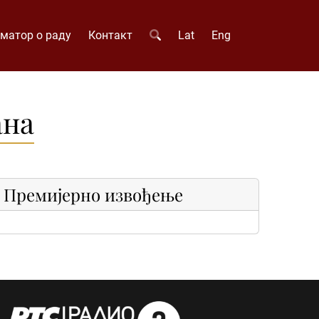
матор о раду
Контакт
Lat
Eng
ана
Премијерно извођење