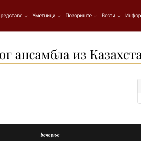
Представе
Уметници
Позориште
Вести
Инфор
г ансамбла из Казахст