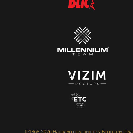
©1868-2026 Народно позориште у Београду. Сва