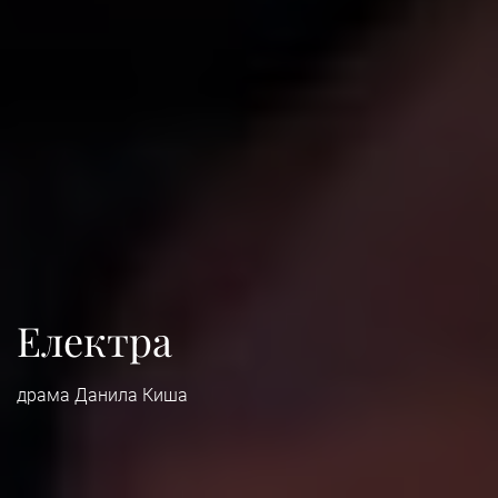
Електра
драма Данила Киша