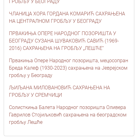
ГРОБЉУ У БЕОГРАДУ
ЧЛАНИЦА ХОРА ГОРДАНА КОМАРИЋ САХРАЊЕНА
НА ЦЕНТРАЛНОМ ГРОБЉУ У БЕОГРАДУ
ПРВАКИЊА ОПЕРЕ НАРОДНОГ ПОЗОРИШТА У
БЕОГРАДУ СУЗАНА ШУВАКОВИЋ САВИЋ (1969-
2016) САХРАЊЕНА НА ГРОБЉУ „ЛЕШЋЕ“
Првакиња Опере Народног позоришта, мецосопран
Бреда Калеф (1930-2023) сахрањена на Јеврејском
гробљу у Београду
ЉИЉАНА МИЛОВАНОВИЋ САХРАЊЕНА НА
ГРОБЉУ У СРЕМЧИЦИ
Солисткиња Балета Народног позоришта Оливера
Гаврилов Стојиљковић сахрањена на београдском
гробљу Лешће