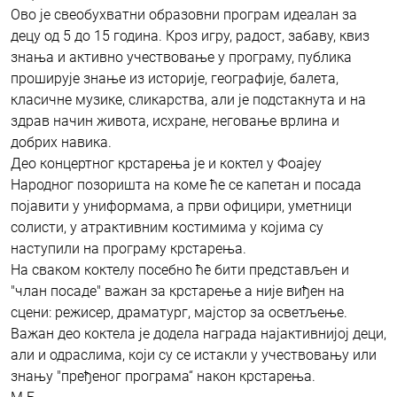
Ово је свеобухватни образовни програм идеалан за
децу од 5 до 15 година. Кроз игру, радост, забаву, квиз
знања и активно учествовање у програму, публика
проширује знање из историје, географије, балета,
класичне музике, сликарства, али је подстакнута и на
здрав начин живота, исхране, неговање врлина и
добрих навика.
Део концертног крстарења је и коктел у Фоајеу
Народног позоришта на коме ће се капетан и посада
појавити у униформама, а први официри, уметници
солисти, у атрактивним костимима у којима су
наступили на програму крстарења.
На сваком коктелу посебно ће бити представљен и
"члан посаде" важан за крстарење а није виђен на
сцени: режисер, драматург, мајстор за осветљење.
Важан део коктела је додела награда најактивнијој деци,
али и одраслима, који су се истакли у учествовању или
знању "пређеног програма“ након крстарења.