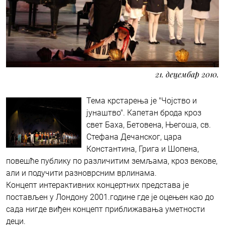
21. децембар 2010.
Тема крстарења је "Чојство и
јунаштво". Капетан брода кроз
свет Баха, Бетовена, Његоша, св.
Стефана Дечанског, цара
Константина, Грига и Шопена,
повешће публику по различитим земљама, кроз векове,
али и подучити разноврсним врлинама.
Концепт интерактивних концертних представа је
постављен у Лондону 2001.године где је оцењен као до
сада нигде виђен концепт приближавања уметности
деци.