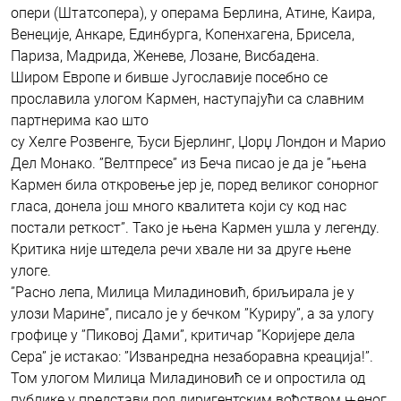
опери (Штатсопера), у операма Берлина, Атине, Каира,
Венеције, Анкаре, Единбурга, Копенхагена, Брисела,
Париза, Мадрида, Женеве, Лозане, Висбадена.
Широм Европе и бивше Југославије посебно се
прославила улогом Кармен, наступајући са славним
партнерима као што
су Хелге Розвенге, Ђуси Бјерлинг, Џорџ Лондон и Марио
Дел Монако. ”Велтпресе” из Беча писао је да је ”њена
Кармен била откровење јер је, поред великог сонорног
гласа, донела још много квалитета који су код нас
постали реткост”. Тако је њена Кармен ушла у легенду.
Критика није штедела речи хвале ни за друге њене
улоге.
”Расно лепа, Милица Миладиновић, бриљирала је у
улози Марине”, писало је у бечком ”Куриру”, а за улогу
грофице у ”Пиковој Дами”, критичар ”Коријере дела
Сера” је истакао: ”Изванредна незаборавна креација!”.
Том улогом Милица Миладиновић се и опростила од
публике у представи под диригентским вођством њеног