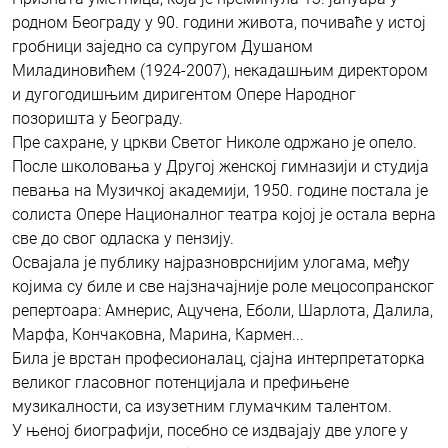
родном Београду у 90. години живота, почиваће у истој
гробници заједно са супругом Душаном
Миладиновићем (1924-2007), некадашњим директором
и дугогодишњим диригентом Опере Народног
позоришта у Београду.
Пре сахране, у цркви Светог Николе одржано је опело.
После школовања у Другој женској гимназији и студија
певања на Музичкој академији, 1950. године постала је
солиста Опере Националног театра којој је остала верна
све до свог одласка у пензију.
Освајала је публику најразноврснијим улогама, међу
којима су биле и све најзначајније роле мецосопранског
репертоара: Амнерис, Ацучена, Еболи, Шарлота, Далила,
Марфа, Кончаковна, Марина, Кармен...
Била је врстан професионалац, сјајна интерпретаторка
великог гласовног потенцијала и префињене
музикалности, са изузетним глумачким талентом.
У њеној биографији, посебно се издвајају две улоге у