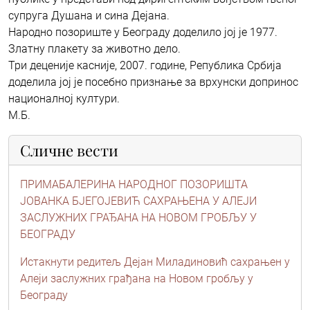
супруга Душана и сина Дејана.
Народно позориште у Београду доделило јој је 1977.
Златну плакету за животно дело.
Три деценије касније, 2007. године, Република Србија
доделила јој је посебно признање за врхунски допринос
националној култури.
М.Б.
Сличне вести
ПРИМАБАЛЕРИНА НАРОДНОГ ПОЗОРИШТА
ЈОВАНКА БЈЕГОЈЕВИЋ САХРАЊЕНА У АЛЕЈИ
ЗАСЛУЖНИХ ГРАЂАНА НА НОВОМ ГРОБЉУ У
БЕОГРАДУ
Истакнути редитељ Дејан Миладиновић сахрањен у
Алеји заслужних грађана на Новом гробљу у
Београду