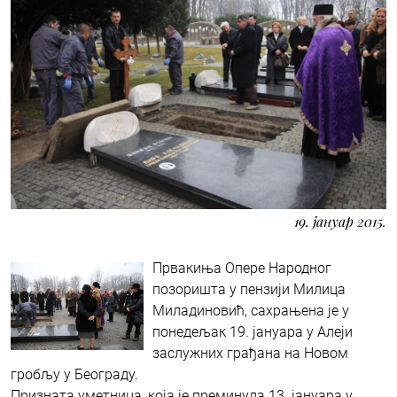
19. јануар 2015.
Првакиња Опере Народног
позоришта у пензији Милица
Миладиновић, сахрањена је у
понедељак 19. јануара у Алеји
заслужних грађана на Новом
гробљу у Београду.
Призната уметница, која је преминула 13. јануара у