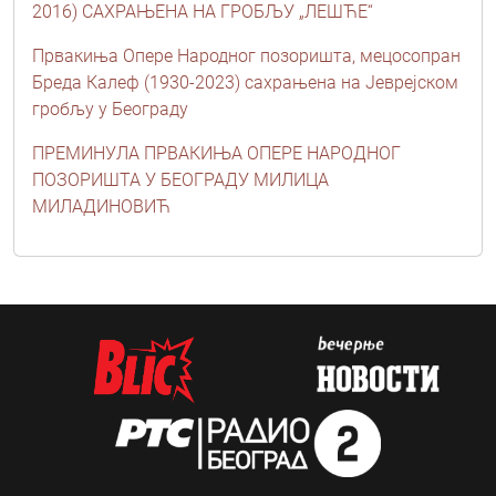
2016) САХРАЊЕНА НА ГРОБЉУ „ЛЕШЋЕ“
Првакиња Опере Народног позоришта, мецосопран
Бреда Калеф (1930-2023) сахрањена на Јеврејском
гробљу у Београду
ПРЕМИНУЛА ПРВАКИЊА ОПЕРЕ НАРОДНОГ
ПОЗОРИШТА У БЕОГРАДУ МИЛИЦА
МИЛАДИНОВИЋ