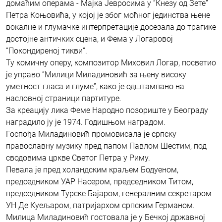
домаћим операма - Мајка Јевросима у ”Кнезу од Зете”
Петра Коњовића, у којој је због моћног јединства њене
вокалне и глумачке интерпретације досезала до трагике
достојне античких сцена, и Фема у Логаровој
”Покондиреној тикви”.
Ту комичну оперу, композитор Миховил Логар, посветио
је управо ”Милици Миладиновић за њену високу
уметност гласа и глуме”, како је одштампано на
насловној страници партитуре.
За креацију лика Феме Народно позориште у Београду
наградило ју је 1974. Годишњом наградом.
Госпођа Миладиновић промовисала је српску
православну музику пред папом Павлом Шестим, под
сводовима цркве Светог Петра у Риму.
Певала је пред холандским краљем Бодуеном,
председником УАР Насером, председником Титом,
председником Турске Бајаром, генералним секретаром
УН Де Куељаром, патријархом српским Германом.
Милица Миладиновић гостовала је у Бечкој државној