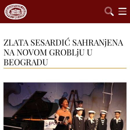
ZLATA SESARDIĆ SAHRANjENA
NA NOVOM GROBLjU U
BEOGRADU