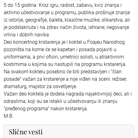
5 do 15 godina. Kroz igru, radost, zabavu, kviz znanja i
aktivno učestvovanje u programu, publika proširuje znanje
iz istorije, geografije, baleta, klasične muzike, slikarstva, ali
je podstaknuta i na zdrav način života, ishrane, negovanje
vrlina i dobrih navika.
Deo koncertnog krstarenja je i koktel u Foajeu Narodnog
pozorišta na kome će se kapetan i posada pojaviti u
uniformama, a prvi oficiri, umetnici solisti, u atraktivnim
kostimima u kojima su nastupili na programu krstarenja.
Na svakom koktelu posebno će biti predstavljen i "član
posade" važan za krstarenje a nije viđen na sceni: režiser,
dramaturg, majstor za osvetljenje.
Važan deo koktela je dodela nagrada najaktivnijoj deci, ali i
odraslima, koji su se istakli u učestvovanju ili znanju
"pređenog programa“ nakon krstarenja.
M.B.
Slične vesti