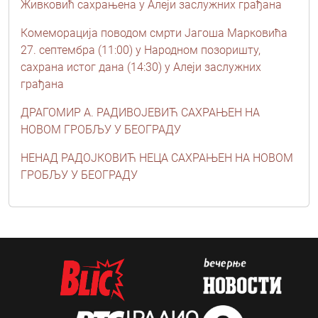
Живковић сахрањена у Алеји заслужних грађана
Комеморација поводом смрти Јагоша Марковића
27. септембра (11:00) у Народном позоришту,
сахрана истог дана (14:30) у Алеји заслужних
грађана
ДРАГОМИР А. РАДИВОЈЕВИЋ САХРАЊЕН НА
НОВОМ ГРОБЉУ У БЕОГРАДУ
НЕНАД РАДОЈКОВИЋ НЕЦА САХРАЊЕН НА НОВОМ
ГРОБЉУ У БЕОГРАДУ