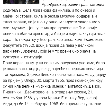
Аранђеловац, родни град његових
родитеља. Цела Живанова фамилија, и по очевој и
мајчиној страни, била је веома музички обдарена и
талентована, па је и он у раној младости закорачио у
свет музике – још ученик аранђеловачке Гимназије,
оснива забавни оркестар, а био је и најистакнутији члан
хора. По повратку у Београд, као апсолвент Економског
факултета (1962), добија позив да пева у великом
варијетеу „Орфеум“, који је у то време био значајна
културна институција.
Први корак на путу ка великим оперским улогама, било
је школовање код једне од највећих оперских певачица
тог времена, Зденке Зикове, после чега полаже аудицију
за пријем у Оперу, 30. марта 1966, пред комисијом коју
су чинила велика музичка имена: Чангаловић, Данон,
Пивнички... Дебитовао је на отварању сезоне, 21.
септембра 1966, у улози Краља Египта у Вердијевој
Аиди, да би 14. фебруара 1968. био примљен у стални