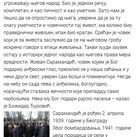
угрожавају његов народ. Био је, једном речју,
комплетан, и као личност и као уметник. Зато нам је
тешко да се опростимо од њега, уверени да је за ту
снагу уметности и човечности тај живот, ма колико био
праведнички живљен, ипак био кратак. Срећан је човек
који је за живота заслужио да се на његовом гробу
искрено говори о етици живљења. Такви људи заувек
остају у историји једног народа као његова права мера
вредности. Живан Сарамандић, човек којем је Бог
подарио анђеоски глас, преселио се у наша сећања и у
неки други свет, уверен сам бољи и племенитији. Негде
на небу он сада пева с анђелима, богоугодно,
корачајући стазама вечности које припадају само
најбољима. Нека му Бог подари рајско насеље – казао
је Божидар Ђуровић.
Сарамандић је рођен 2. априла
1939. године у Београду.
Због бомбардовања, 1941. године
цела породица се сели у