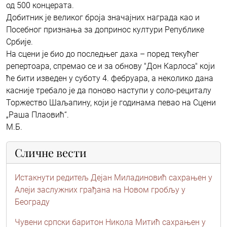
од 500 концерата.
Добитник је великог броја значајних награда као и
Посебног признања за допринос култури Републике
Србије.
На сцени је био до последњег даха – поред текућег
репертоара, спремао се и за обнову "Дон Карлоса" који
ће бити изведен у суботу 4. фебруара, а неколико дана
касније требало је да поново наступи у соло-рециталу
Торжество Шаљапину, који је годинама певао на Сцени
„Раша Плаовић“.
М.Б.
Сличне вести
Истакнути редитељ Дејан Миладиновић сахрањен у
Алеји заслужних грађана на Новом гробљу у
Београду
Чувени српски баритон Никола Митић сахрањен у