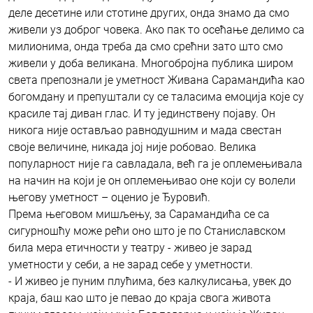
деле десетине или стотине других, онда знамо да смо
живели уз доброг човека. Ако пак то осећање делимо са
милионима, онда треба да смо срећни зато што смо
живели у доба великана. Многобројна публика широм
света препознали је уметност Живана Сарамандића као
богомдану и препуштали су се таласима емоција које су
красиле тај диван глас. И ту јединствену појаву. Он
никога није остављао равнодушним и мада свестан
своје величине, никада јој није робовао. Велика
популарност није га савладала, већ га је оплемењивала
на начин на који је он оплемењивао оне који су волели
његову уметност – оценио је Ђуровић.
Према његовом мишљењу, за Сарамандића се са
сигурношћу може рећи оно што је по Станиславском
била мера етичности у театру - живео је зарад
уметности у себи, а не зарад себе у уметности.
- И живео је пуним плућима, без калкулисања, увек до
краја, баш као што је певао до краја свога живота