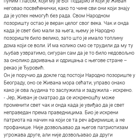
пуним гласом, који му је Бог подарио и који је Живан
неговао посвећенички, како то чине сви они који знају
да је успех немогућ без рада. Свом Народном
позоришту остао је веран целог свог века. Чак и онда
када је свет био мали за њега, њему је Народно
позориште било велико, зато што је имало топлину
дома који се воли. И ма колико смо се трудили да му ту
љубав узвратимо, сигуран сам да је то било недовољно
за онолико даривања и одрицања с његове стране –
рекао је Ђуровић.
Он је поручио да докле год постоји Народно позориште у
Београду, оно се Живана мора сећати, управо онако
како је ова људина то заслужила и задужила - искрено.
- Јер, Живан је сматрао да се искреношћу може
променити свет чак и онда када је увиђао да је свет
неправедан према праведницима. Био је искрени
патриота на начин на који се та реч афирмише, а не
профанише. Није дозвољавао да његов патриотизам
угрожава друге, али није дозвољавао да други