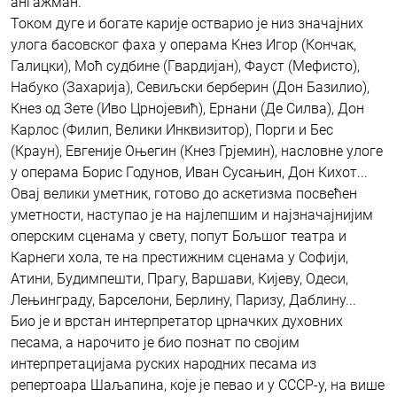
ангажман.
Током дуге и богате карије остварио је низ значајних
улога басовског фаха у операма Кнез Игор (Кончак,
Галицки), Моћ судбине (Гвардијан), Фауст (Мефисто),
Набуко (Захарија), Севиљски берберин (Дон Базилио),
Кнез од Зете (Иво Црнојевић), Ернани (Де Силва), Дон
Карлос (Филип, Велики Инквизитор), Порги и Бес
(Краун), Евгеније Оњегин (Кнез Грјемин), насловне улоге
у операма Борис Годунов, Иван Сусањин, Дон Кихот...
Овај велики уметник, готово до аскетизма посвећен
уметности, наступао је на најлепшим и најзначајнијим
оперским сценама у свету, попут Бољшог театра и
Карнеги хола, те на престижним сценама у Софији,
Атини, Будимпешти, Прагу, Варшави, Кијеву, Одеси,
Лењинграду, Барселони, Берлину, Паризу, Даблину...
Био је и врстан интерпретатор црначких духовних
песама, а нарочито је био познат по својим
интерпретацијама руских народних песама из
репертоара Шаљапина, које је певао и у СССР-у, на више