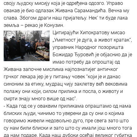
своју људску мисију која је одређена одозго. Управо
овакав је био одлазак Живана Сарамандића. Вечна му
слава. Збогом драги наш пријатељу. Нек’ ти буде лака
земља – рекао је Конузин.
Цитирајући Хипократову мисао
„Уметност је дуга, а живот кратак”,
управник Народног позоришта
Божидар Ђуровић је објаснио да је
имао потребу да опроштај од
Живана започне мислима најпознатијег античког
грчког лекара јер је у питању човек “који је и данас
синоним за етику, мудрац чију заклетву већ вековима
полажу они који, силом прилика и посла, о животу и
смрти знају много више од нас”.
- Када год се у оваквим приликама опраштамо од нама
блиских људи, чинимо то уверени да су они о којима
говоримо живели недовољно дуго, пре свега зато што
су нам били блиски и зато што су имали још много тога
да нам подаре. Када наш дубоки осећај великог губитка