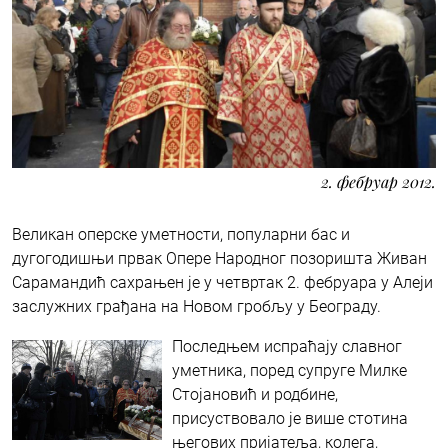
2. фебруар 2012.
Великан оперске уметности, популарни бас и
дугогодишњи првак Опере Народног позоришта Живан
Сарамандић сахрањен је у четвртак 2. фебруара у Алеји
заслужних грађана на Новом гробљу у Београду.
Последњем испраћају славног
уметника, поред супруге Милке
Стојановић и родбине,
присуствовало је више стотина
његових пријатеља, колега,