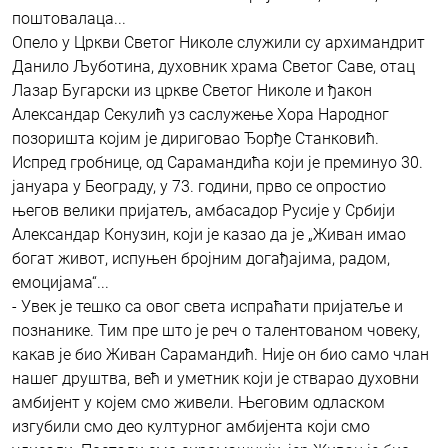
поштовалаца...
Опело у Цркви Светог Николе служили су aрхимандрит
Данило Љуботина, духовник храма Светог Саве, отац
Лазар Бугарски из цркве Светог Николе и ђакон
Александар Секулић уз саслужење Хора Народног
позоришта којим је дириговао Ђорђе Станковић.
Испред гробнице, од Сарамандића који је преминуо 30.
јануара у Београду, у 73. години, прво се опростио
његов велики пријатељ, амбасадор Русије у Србији
Александар Конузин, који је казао да је „Живан имао
богат живот, испуњен бројним догађајима, радом,
емоцијама“...
- Увек је тешко са овог света испраћати пријатеље и
познанике. Тим пре што је реч о талентованом човеку,
какав је био Живан Сарамандић. Није он био само члан
нашег друштва, већ и уметник који је стварао духовни
амбијент у којем смо живели. Његовим одласком
изгубили смо део културног амбијента који смо