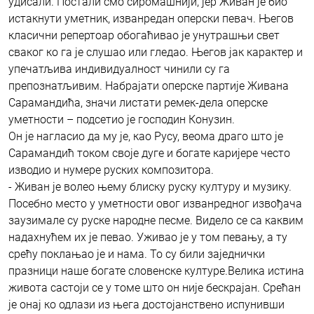
удисали. Постали смо сиромашнији, јер Живан је био
истакнути уметник, изванредан оперски певач. Његов
класични репертоар обогаћивао је унутрашњи свет
сваког ко га је слушао или гледао. Његов јак карактер и
упечатљива индивидуалност чинили су га
препознатљивим. Набрајати оперске партије Живана
Сарамандића, значи листати ремек-дела оперске
уметности – подсетио је господин Конузин.
Он је нагласио да му је, као Русу, веома драго што је
Сарамандић током своје дуге и богате каријере често
изводио и нумере руских композитора.
- Живан је волео њему блиску руску културу и музику.
Посебно место у уметности овог изванредног извођача
заузимале су руске народне песме. Видело се са каквим
надахнућем их је певао. Уживао је у том певању, а ту
срећу поклањао је и нама. То су били заједнички
празници наше богате словенске културе.Велика истина
живота састоји се у томе што он није бескрајан. Срећан
је онај ко одлази из њега достојанствено испунивши