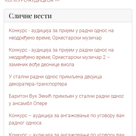
КОНКУРС-АУДИЦИЈА >>
Сличне вести
Конкурс - аудиција за пријем у радни однос на
неодређено време; Оркестарски музичар
Конкурс - аудиција за пријем у радни однос на
неодређено време; Oркестарски музичар 2 –
заменик вође деонице виола
У стални радни однос примљена двојица
декоратера-транспортера
Баритон Вук Зекић примљен у стални радни однос
у ансамбл Опере
Конкурс – аудиција за ангажовање по уговору ван
радног односа
Конкурс – аудиција за ангажовање по уговору ван