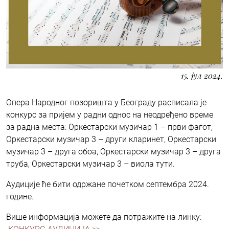
15. јул 2024.
Опера Народног позоришта у Београду расписала је
конкурс за пријем у радни однос на неодређено време
за радна места: Оркестарски музичар 1 – први фагот,
Оркестарски музичар 3 – други кларинет, Оркестарски
музичар 3 – друга обоа, Оркестарски музичар 3 – друга
труба, Оркестарски музичар 3 – виола тути.
Аудиције ће бити одржане почетком септембра 2024.
године.
Више информација можете да потражите на линку: