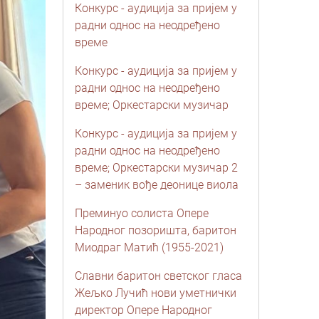
Конкурс - аудиција за пријем у
радни однос на неодређено
време
Конкурс - аудиција за пријем у
радни однос на неодређено
време; Оркестарски музичар
Конкурс - аудиција за пријем у
радни однос на неодређено
време; Oркестарски музичар 2
– заменик вође деонице виола
Преминуо солиста Опере
Народног позоришта, баритон
Миодраг Матић (1955-2021)
Славни баритон светског гласа
Жељко Лучић нови уметнички
директор Опере Народног