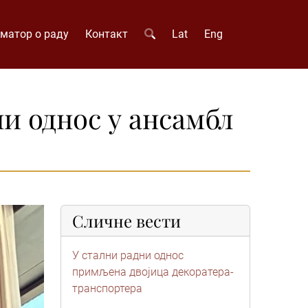
матор о раду
Контакт
Lat
Eng
и однос у ансамбл
Сличне вести
У стални радни однос
примљена двојица декоратера-
транспортера