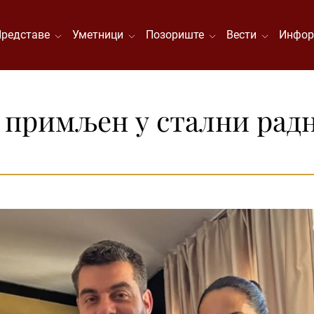
Представе
Уметници
Позориште
Вести
Инфор
 примљен у стални радн