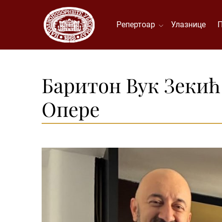
Репертоар
Улазнице
Баритон Вук Зекић
Опере