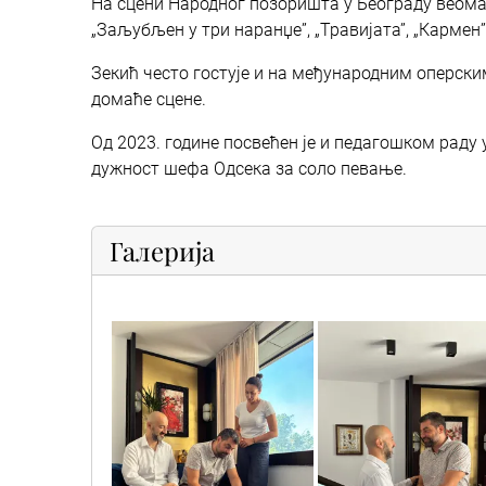
На сцени Народног позоришта у Београду веома 
„Заљубљен у три наранџе”, „Травијата”, „Кармен”,
Зекић често гостује и на међународним оперск
домаће сцене.
Од 2023. године посвећен је и педагошком раду 
дужност шефа Одсека за соло певање.
Галерија
vuk_1
vuk_2