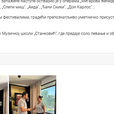
запажене наступе остварио је у операма „Фигарова женидб
 „Слепи миш”, „Аида”, „Ђани Скики”, „Дон Карлос”...
им фестивалима, градећи препознатљиво уметничко присуст
у Музичкој школи „Станковић”, где предаје соло певање и 
vuk_3