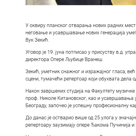
У оквиру планског отварања нових радних мест
неговање и усавршавање нових генерација уметн
Вук Зекић.
Уговор је 19. јуна потписао у присуству в.д. 
директора Опере Љубице Вранеш.
Зекић, уметник снажног и изражајног гласа, већ 
сцени, тумачећи репертоар који обухвата дела 
Након завршених студија на Факултету музичке 
проф. Николе Китановског, као и усавршавања 
Београду, започео је успешну професионалну ка
До данас је остварио више од 25 улога у знача
репертоару заузимају опере Ђакома Пучинија и 