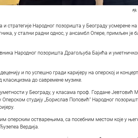
19
а и стратегије Народног позоришта у Београду усмерене на
ика, у стални радни однос, у ансамбл Опере, примљен је 
управника Народног позоришта Драгољуба Бајића и уметничко
деценију и по успешно гради каријеру на оперској и концерт
од класицизма до савремене музике.
уметности у Београду, у класама проф. Гордане Јевтовић 
у Оперском студију „Борислав Поповић” Народног позоришт
ријеру.
јним оперским остварењима, са посебним местом које у ње
Ђузепеа Вердија.