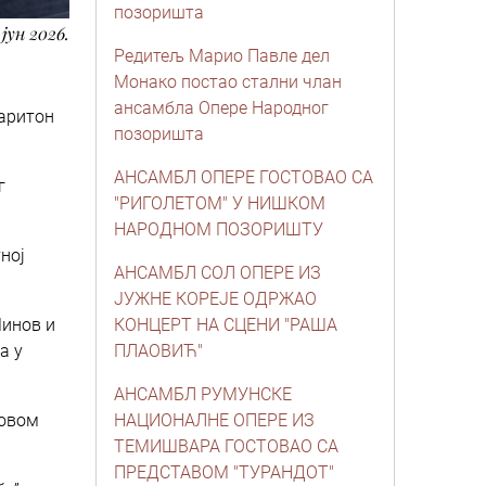
позоришта
. јун 2026.
Редитељ Марио Павле дел
Монако постао стални члан
ансамбла Опере Народног
баритон
позоришта
АНСАМБЛ ОПЕРЕ ГОСТОВАО СА
г
"РИГОЛЕТОМ" У НИШКОМ
НАРОДНОМ ПОЗОРИШТУ
ној
АНСАМБЛ СОЛ ОПЕРЕ ИЗ
ЈУЖНЕ КОРЕЈЕ ОДРЖАО
Минов и
КОНЦЕРТ НА СЦЕНИ "РАША
а у
ПЛАОВИЋ"
АНСАМБЛ РУМУНСКЕ
говом
НАЦИОНАЛНЕ ОПЕРЕ ИЗ
ТЕМИШВАРА ГОСТОВАО СА
ПРЕДСТАВОМ "ТУРАНДОТ"