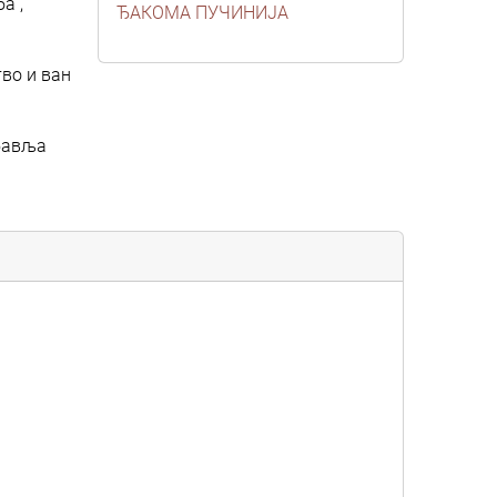
а”,
ЂАКОМА ПУЧИНИЈА
во и ван
обавља