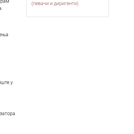
грам
(певачи и диригенти)
а.
шења
иште у
изатора