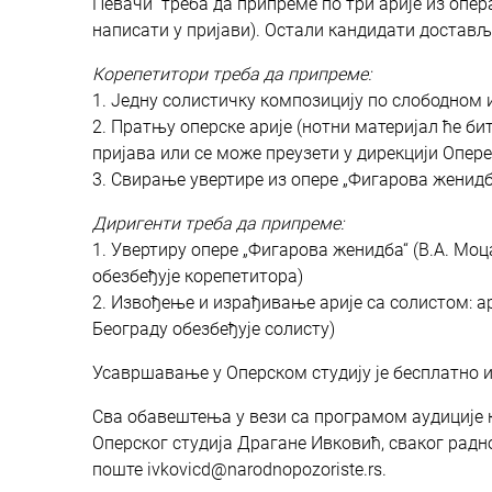
Певачи треба да припреме по три арије из опера
написати у пријави). Остали кандидати достављ
Корепетитори треба да припреме:
1. Једну солистичку композицију по слободном 
2. Пратњу оперске арије (нотни материјал ће 
пријава или се може преузети у дирекцији Опере
3. Свирање увертире из опере „Фигарова женидба
Диригенти треба да припреме:
1. Увертиру опере „Фигарова женидба“ (В.А. Мо
обезбеђује корепетитора)
2. Извођење и израђивање арије са солистом: а
Београду обезбеђује солисту)
Усавршавање у Оперском студију је бесплатно и 
Сва обавештења у вези са програмом аудиције 
Оперског студија Драгане Ивковић, сваког радно
поште ivkovicd@narodnopozoriste.rs.