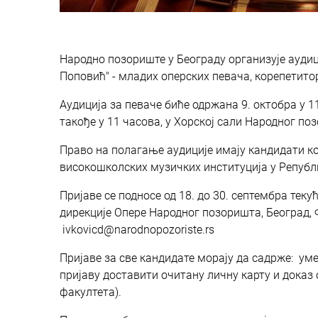
Народно позориште у Београду организује аудиц
Поповић" - младих оперских певача, корепетито
Аудиција за певаче биће одржана 9. октобра у 11
такође у 11 часова, у Хорској сали Народног по
Право на полагање аудиције имају кандидати кој
високошколских музичких институција у Републ
Пријаве се подносе од 18. до 30. септембра теку
дирекције Опере Народног позоришта, Београд, Ф
ivkovicd@narodnopozoriste.rs
Пријаве за све кандидате морају да садрже: уме
пријаву доставити очитану личну карту и доказ
факултета).