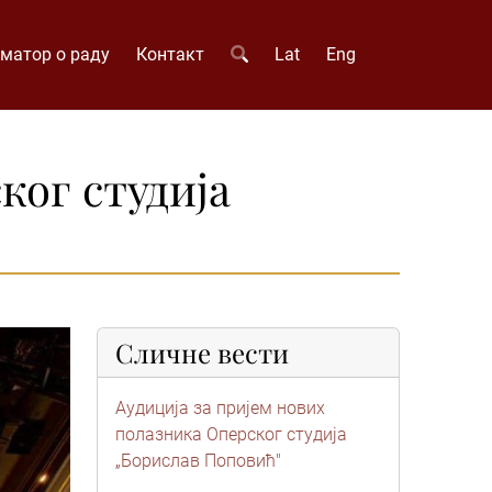
матор о раду
Контакт
Lat
Eng
ког студија
Сличне вести
Аудиција за пријем нових
полазника Оперског студија
„Борислав Поповић"