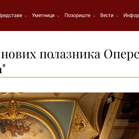
Представе
Уметници
Позориште
Вести
Инфор
 нових полазника Оперс
"