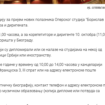
19. септем
ију за пријем нових полазника Оперског студија "Борислав
ра и диригената.
,00 часова, а за корепетиторе и диригенте 10. октобра (11,0
зоришта у Београду.
и су дипломирали или се налазе на студијама на некој од
ици Србији или иностранству.
ће године у времену од 10,00 до 14,00 часова у канцеларији
ранцуска 3, III спрат или на адресу електронске поште
тничку биографију, контакт телефон и адресу електронске 
 о музичком образовању (копија дипломе или потврда са