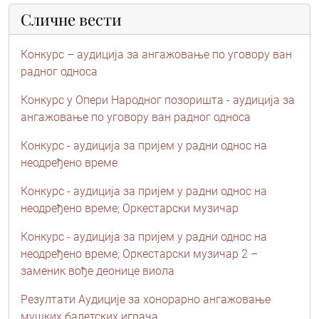
Сличне вести
Конкурс – аудиција за ангажовање по уговору ван
радног односа
Конкурс у Опери Народног позоришта - аудиција за
ангажовање по уговору ван радног односа
Конкурс - аудиција за пријем у радни однос на
неодређено време
Конкурс - аудиција за пријем у радни однос на
неодређено време; Оркестарски музичар
Конкурс - аудиција за пријем у радни однос на
неодређено време; Oркестарски музичар 2 –
заменик вође деонице виола
Резултати Aудиције за хонорарно ангажовање
мушких балетских играча