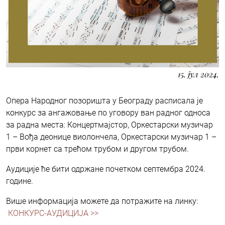
15. јул 2024.
Опера Народног позоришта у Београду расписала је
конкурс за ангажовање по уговору ван радног односа
за радна места: Концертмајстор, Оркестарски музичар
1 – Вођа деонице виолончела, Оркестарски музичар 1 –
први корнет са трећом трубом и другом трубом.
Аудиције ће бити одржане почетком септембра 2024.
године.
Више информација можете да потражите на линку:
КОНКУРС-АУДИЦИЈА >>