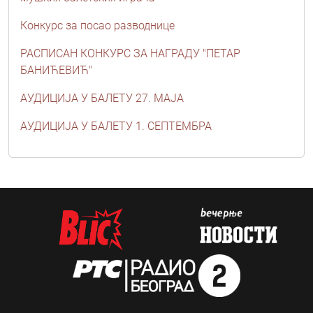
Конкурс за посао разводнице
РАСПИСАН КОНКУРС ЗА НАГРАДУ "ПЕТАР
БАНИЋЕВИЋ"
АУДИЦИЈА У БАЛЕТУ 27. МАЈА
АУДИЦИЈА У БАЛЕТУ 1. СЕПТЕМБРА