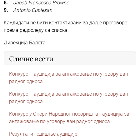
8.
Jacob Francesco Browne
9.
Antonio Cublesan
Kандидати ће бити контактирани за даље преговоре
према редоследу са списка.
Дирекција Балета
Сличне вести
Конкурс – аудиција за ангажовање по уговору ван
радног односа
Конкурс – аудиција за ангажовање по уговору ван
радног односа
Конкурс у Опери Народног позоришта - аудиција за
ангажовање по уговору ван радног односа
Резултати годишње аудиције