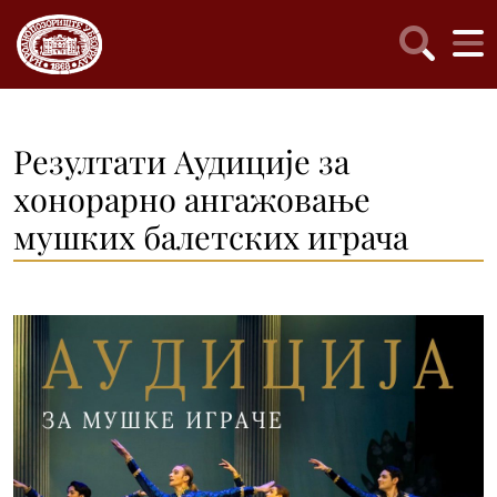
Резултати Aудиције за
хонорарно ангажовање
мушких балетских играча