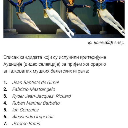
19. новембар 2025.
Списак кандидата који су испунили критеријуме
Aудиције (видео селекције) за пријем хонорарно
ангажованих мушких балетских играча:
1.
Jean Baptiste de Gimel
2.
Fabrizio Mastrangelo
3.
Ryder Jean-Jacques Rickard
4.
Ruben Mariner Barbeito
5.
Ian Gonzales
6.
Alessandro Imperiali
7.
Jerome Bates