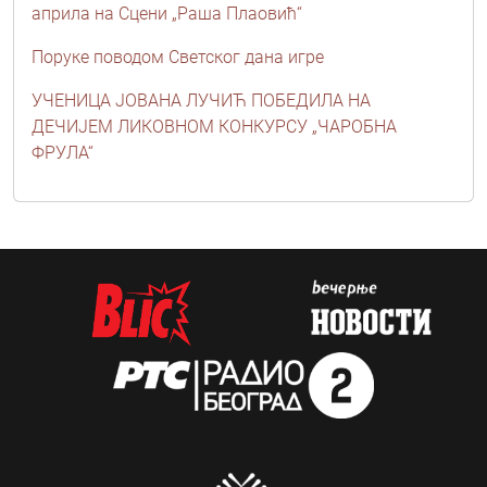
априла на Сцени „Раша Плаовић“
Поруке поводом Светског дана игре
УЧЕНИЦА ЈОВАНА ЛУЧИЋ ПОБЕДИЛА НА
ДЕЧИЈЕМ ЛИКОВНОМ КОНКУРСУ „ЧАРОБНА
ФРУЛА“