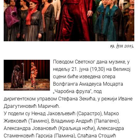
19. јун 2015.
Поводом Светског дана музике, у
недељу 21. јуна (19,30) на Великој
сцени биће изведена опера
Волфганга Амадеуса Моцарта
„Чаробна фрула“, под
диригентском управом Стефана Зекића, у режији Иване
Драгутиновић Маричић.
У подели су Ненад Јаковљевић (Сарастро), Марко
Живковић (Тамино), Владимир Андрић (Папагено),
Александра Јовановић (Краљица ноћи), Александра
Стаменковић Гарсија (Памина), Слађана Стошић