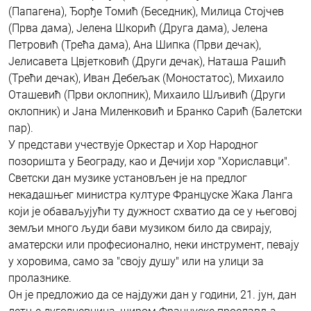
(Папагена), Ђорђе Томић (Беседник), Милица Стојчев
(Прва дама), Јелена Шкорић (Друга дама), Јелена
Петровић (Трећа дама), Ана Шипка (Први дечак),
Јелисавета Цвјетковић (Други дечак), Наташа Рашић
(Трећи дечак), Иван Дебељак (Моностатос), Михаило
Оташевић (Први оклопник), Михаило Шљивић (Други
оклопник) и Јана Миленковић и Бранко Сарић (Балетски
пар).
У представи учествује Оркестар и Хор Народног
позоришта у Београду, као и Дечији хор "Хориславци".
Светски дан музике установљен је на предлог
некадашњег министра културе Француске Жака Ланга
који је обаваљујући ту дужност схватио да се у његовој
земљи много људи бави музиком било да свирају,
аматерски или професионално, неки инструмент, певају
у хоровима, само за "своју душу" или на улици за
пролазнике.
Он је предложио да се најдужи дан у години, 21. јун, дан