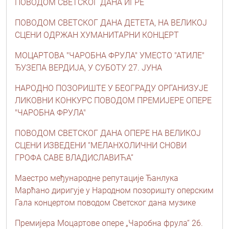
ПОВОДОМ СВЕТСКОГ ДАНА ИГРЕ
ПОВОДОМ СВЕТСКОГ ДАНА ДЕТЕТА, НА ВЕЛИКОЈ
СЦЕНИ ОДРЖАН ХУМАНИТАРНИ КОНЦЕРТ
МОЦАРТОВА "ЧАРОБНА ФРУЛА" УМЕСТО "АТИЛЕ"
ЂУЗЕПА ВЕРДИЈА, У СУБОТУ 27. ЈУНА
НАРОДНО ПОЗОРИШТЕ У БЕОГРАДУ ОРГАНИЗУЈЕ
ЛИКОВНИ КОНКУРС ПОВОДОМ ПРЕМИЈЕРЕ ОПЕРЕ
"ЧАРОБНА ФРУЛА"
ПОВОДОМ СВЕТСКОГ ДАНА ОПЕРЕ НА ВЕЛИКОЈ
СЦЕНИ ИЗВЕДЕНИ “МЕЛАНХОЛИЧНИ СНОВИ
ГРОФА САВЕ ВЛАДИСЛАВИЋА”
Маестро међународне репутације Ђанлука
Марћано диригује у Народном позоришту оперским
Гала концертом поводом Светског дана музике
Премијера Моцартове опере „Чаробна фрула“ 26.