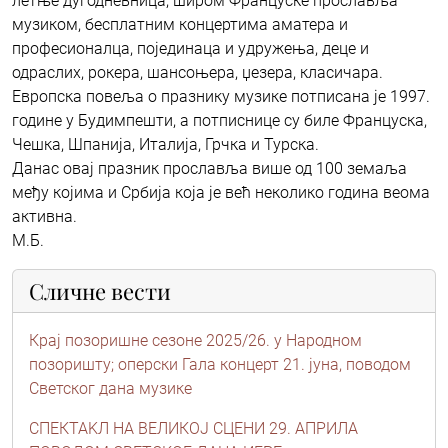
летње дугодневница, широм Француске прославља
музиком, бесплатним концертима аматера и
професионалца, појединаца и удружења, деце и
одраслих, рокера, шансоњера, џезера, класичара.
Европска повеља о празнику музике потписана је 1997.
године у Будимпешти, а потписнице су биле Француска,
Чешка, Шпанија, Италија, Грчка и Турска.
Данас овај празник прославља више од 100 земаља
међу којима и Србија која је већ неколико година веома
активна.
М.Б.
Сличне вести
Крај позоришне сезоне 2025/26. у Народном
позоришту; oперски Гала концерт 21. јуна, поводом
Светског дана музике
СПЕКТАKЛ НА ВЕЛИКОЈ СЦЕНИ 29. АПРИЛА