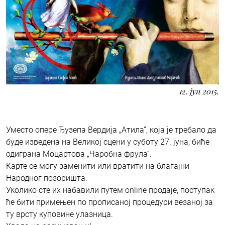
12. јун 2015.
Уместо опере Ђузепа Вердија „Атила“, која је требало да
буде изведена на Великој сцени у суботу 27. јуна, биће
одиграна Моцартова „Чаробна фрула“.
Карте се могу заменити или вратити на благајни
Народног позоришта.
Уколико сте их набавили путем online продаје, поступак
ће бити примењен по прописаној процедури везаној за
ту врсту куповине улазница.