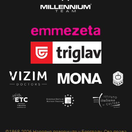
©1868-2026 Народно позориште у Београду. Сва права