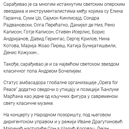
Сарађивао је са многим истакнутим светским оперским
звездама и инструменталистима међу којима су Елина
Гаранча, Суми Џо, Сајмон Kинлисајд, Сондра
Радвановски, Олга Перећатко, Данијел де Низ, Рено
Kаписон, Готје Kаписон, Стивен Исерлис, Борис
Андријанов, Давид Герингас, Сергеј Kрилов, Нина
Kотова, Марија Жоао Пиреш, Kатија Бунијатишвили,
Денис Kожухин…
Такође, сарађивао је и са највећом светском звездом
класичног попа Андреом Бочелијем.
Статус амбасадора глобалне организације „Opera for
Peace” додатно сведочи о утицају и позицији Ђанлуке
Марћана као једне од кључних фигура у савременом
свету класичне музике.
На концерту у Народном позоришту, под његовом
диригентском управом и у режији Иване Драгутиновић
Маричић наступиће Соња Шарић Kосовац, Дејан