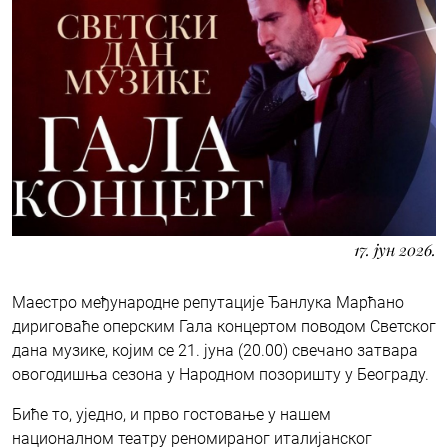
17. јун 2026.
Маестро међународне репутације Ђанлука Марћано
дириговаће оперским Гала концертом поводом Светског
дана музике, којим се 21. јуна (20.00) свечано затвара
овогодишња сезона у Народном позоришту у Београду.
Биће то, уједно, и прво гостовање у нашем
националном театру реномираног италијанског