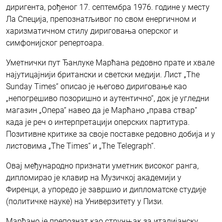
диригента, рођеног 17. септембра 1976. године у месту
Ла Специја, препознатљивог по свом енергичном и
харизматичном стилу дириговања оперског и
симфонијског репертоара.
Уметнички пут Ђанлуке Марћана редовно прате и хвале
најутицајнији британски и светски медији. Лист „The
Sunday Times“ описао је његово дириговање као
„непогрешиво позоришно и аутентично“, док је угледни
магазин „Опера“ навео да је Марћано „права ствар“
када је реч о интерпретацији оперских партитура.
Позитивне критике за своје поставке редовно добија и у
листовима „Тhe Times“ и „Тhe Теlegraph“.
Овај међународно признати уметник високог ранга,
дипломирао је клавир на Музичкој академији у
Фиренци, а упоредо је завршио и дипломатске студије
(политичке науке) на Универзитету у Пизи.
Марћано је препознат као стручњак за италијанску