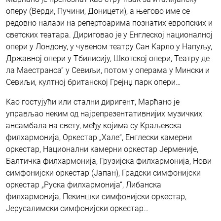
оперу (Верди, Пучини, Доницети), а његово име се
редовно налази на репертоарима познатих европских и
светских театара. Дириговао је у Енглеској националној
опери у Лондону, у чувеном театру Сан Kарло у Напуљу,
Државној опери у Тбилисију, Шкотској опери, Театру де
ла Маестранса” у Севиљи, потом у операма у Мински и
Севиљи, култној британској Грејнџ парк опери…
Kао гостујући или стални диригент, Марћано је
управљао неким од најрепрезентативнијих музичких
ансамбала на свету, међу којима су Kраљевска
филхармонија, Оркестар „Хале“, Енглески камерни
оркестар, Национални камерни оркестар Јерменије,
Балтичка филхармонија, Грузијска филхармонија, Нови
симфонијски оркестар (Јапан), Градски симфонијски
оркестар „Руска филхармонија“, Либанска
филхармонија, Пекиншки симфонијски оркестар,
Јерусалимски симфонијски оркестар…