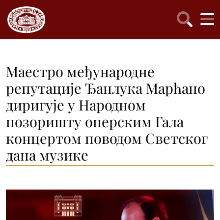
Маестро међународне
репутације Ђанлука Марћано
диригује у Народном
позоришту оперским Гала
концертом поводом Светског
дана музике