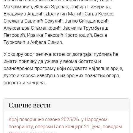
Максимовић, Жељка Здјелар, Софија Пижурица,
Владимир Андрић, Драгутин Матић, Сања Kеркез,
Снежана Савичић Секулић, Јанко Синадиновић,
Александра Стаменковић, Јасмина Трумбеташ
Петровић, Иванка Раковић Kрстоношић, Весна
Ђурковић и Анђела Симић.
У оквиру овог величанственог догађаја, публика ће
имати прилику да ужива у веома богатом и
разноврсном програму који обухвата најлепше арије,
дуете и хорска извођења из бројних познатих опера,
оперета и канцона.
Сличне вести
Крај позоришне сезоне 2025/26. у Народном
позоришту; oперски Гала концерт 21. јуна, поводом