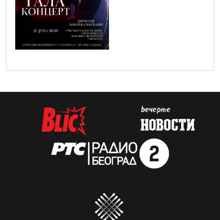
img_20260617_wa0000