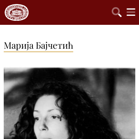
Марија Бајчетић