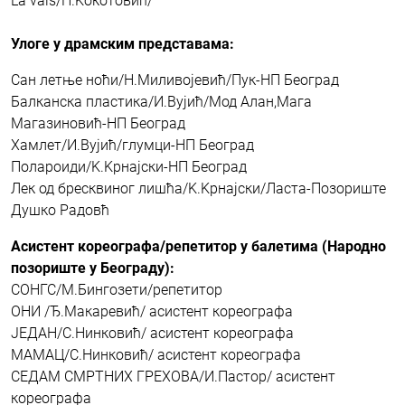
La vals/Н.Kокотовић/
Улоге у драмским представама:
Сан летње ноћи/Н.Миливојевић/Пук-НП Београд
Балканска пластика/И.Вујић/Мод Алан,Мага
Магазиновић-НП Београд
Хамлет/И.Вујић/глумци-НП Београд
Полароиди/K.Kрнајски-НП Београд
Лек од бресквиног лишћа/K.Kрнајски/Ласта-Позориште
Душко Радовћ
Асистент кореографа/репетитор у балетима (Народно
позориште у Београду):
СОНГС/М.Бингозети/репетитор
ОНИ /Ђ.Макаревић/ асистент кореографа
ЈЕДАН/С.Нинковић/ асистент кореографа
МАМАЦ/С.Нинковић/ асистент кореографа
СЕДАМ СМРТНИХ ГРЕХОВА/И.Пастор/ асистент
кореографа