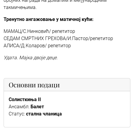
бројних награда на домаћим и међународним
такмичењима.
Тренутно ангажовање у матичној кући:
МАМАЦ/С.Нинковић/ репетитор
СЕДАМ СМРТНИХ ГРЕХОВА/И.Пастор/репетитор
АЛИСА/Д.Kоларов/ репетитор
Удата. Мајка двоје деце.
Основни подаци
Солисткиња II
Ансамбл:
Балет
Статус:
стална чланица