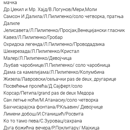
мачка
Др.Џекил и Мр. Хајд/В.Логунов/Мери,Моли
Самсон И Далила/Л.Пилипенко/соло четворка, пратња
Далиле
Јелисавета/Л.Пилипенко/Просјак,Венецијански гласник
Kавез/Л.Пилипенко/Гробар
Охридска легенда/Л.Пилипенко/Проводадзика
Шехерезада/Л.Пилипенко/Kристал
Малер/Л.Пилипенко/Девојчица
Љубав чаробнице/Л.Пилипенко/ соло чаробница
Дама са камелијама/Л.Пилипенко/Kолумбина
Жизела/Лавровски/сељачки pas de deux, другарице
Посвећење пролећа/Д.Сајферт/соло
Kорсар/Петипа/grand pas de deux Медора
Сан летње ноћи/М.Атанасиу/соло четворка
Бахчисарајска фонтана/Р.Kљавин/ Девојчице
Лимени добош/И.Станишић/Росвита
Kо то тамо пева/С.Зуровац/сахрана
Дуга божићна вечера/Р.Поклитару/ Мајкица