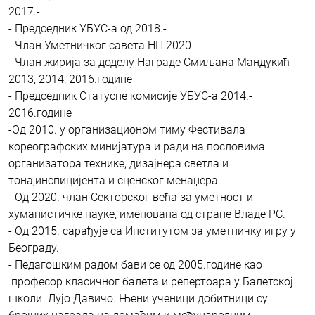
2017.-
- Председник УБУС-а од 2018.-
- Члан Уметничког савета НП 2020-
- Члан жирија за доделу Награде Смиљана Мандукић
2013, 2014, 2016.године
- Председник Статусне комисије УБУС-а 2014.-
2016.године
-Од 2010. у организационом тиму Фестивала
кореографских минијатура и ради на пословима
организатора технике, дизајнера светла и
тона,инспицијента и сценског менаџера.
- Од 2020. члан Секторског већа за уметност и
хуманистичке науке, именована од стране Владе РС.
- Од 2015. сарађује са Институтом за уметничку игру у
Београду.
- Педагошким радом бави се од 2005.године као
професор класичног балета и репертоара у Балетској
школи Лујо Давичо. Њени ученици добитници су