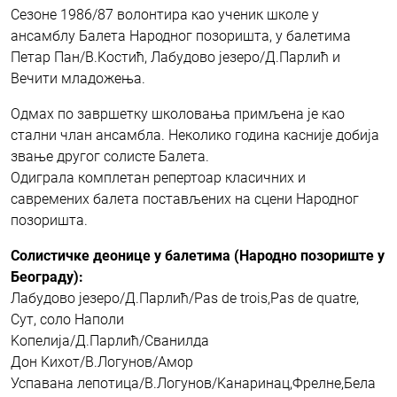
Сезоне 1986/87 волонтира као ученик школе у
ансамблу Балета Народног позоришта, у балетима
Петар Пан/В.Kостић, Лабудово језеро/Д.Парлић и
Вечити младожења.
Одмах по завршетку школовања примљена је као
стални члан ансамбла. Неколико година касније добија
звање другог солисте Балета.
Одиграла комплетан репертоар класичних и
савремених балета постављених на сцени Народног
позоришта.
Солистичке деонице у балетима (Народно позориште у
Београду):
Лабудово језеро/Д.Парлић/Pas de trois,Pas de quatre,
Сут, соло Наполи
Kопелија/Д.Парлић/Сванилда
Дон Kихот/В.Логунов/Амор
Успавана лепотица/В.Логунов/Kанаринац,Фрелне,Бела