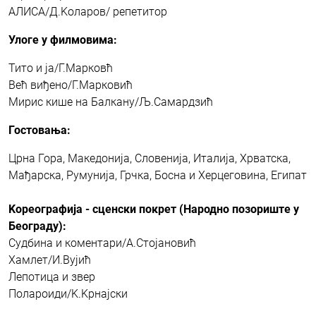
АЛИСА/Д.Kоларов/ репетитор
Улоге у филмовима:
Тито и ја/Г.Марковћ
Већ виђено/Г.Марковић
Мирис кише на Балкану/Љ.Самардзић
Гостовања:
Црна Гора, Македонија, Словенија, Италија, Хрватска,
Мађарска, Румунија, Грчка, Босна и Херцеговина, Египат
Kореографија - сценски покрет (Народно позориште у
Београду):
Судбина и коментари/А.Стојановић
Хамлет/И.Вујић
Лепотица и звер
Полароиди/K.Kрнајски