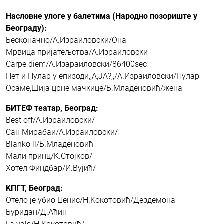
Насловне улоге у балетима (Народно позориште у
Београду):
Бесконачно/А.Израиловски/Она
Мрвица пријатељства/А.Израиловски
Carpe diem/А.Изараиловски/86400sec
Пет и Пулар у епизоди,,А,ЈА?,,/А.Израиловски/Пулар
Осаме,Шија црне мачкице/Б.Младеновић/жена
БИТЕФ театар, Београд:
Best off/А.Израиловски/
Сан Мирабаи/А.Израиловски/
Blanko ll/Б.Младеновић
Мали принц/K.Стојков/
Хотел Финдбар/И.Вујић/
KПГТ, Београд:
Отело је убио Џенис/Н.Kокотовић/Дездемона
Буридан/Д.Аћин