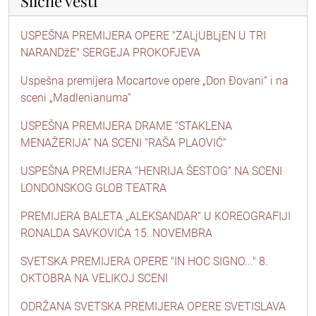
Slične vesti
USPEŠNA PREMIJERA OPERE "ZALjUBLjEN U TRI
NARANDžE" SERGEJA PROKOFJEVA
Uspešna premijera Mocartove opere „Don Đovani“ i na
sceni „Madlenianuma“
USPEŠNA PREMIJERA DRAME “STAKLENA
MENAŽERIJA” NA SCENI “RAŠA PLAOVIĆ”
USPEŠNA PREMIJERA “HENRIJA ŠESTOG” NA SCENI
LONDONSKOG GLOB TEATRA
PREMIJERA BALETA „ALEKSANDAR“ U KOREOGRAFIJI
RONALDA SAVKOVIĆA 15. NOVEMBRA
SVETSKA PREMIJERA OPERE "IN HOC SIGNO..." 8.
OKTOBRA NA VELIKOJ SCENI
ODRŽANA SVETSKA PREMIJERA OPERE SVETISLAVA