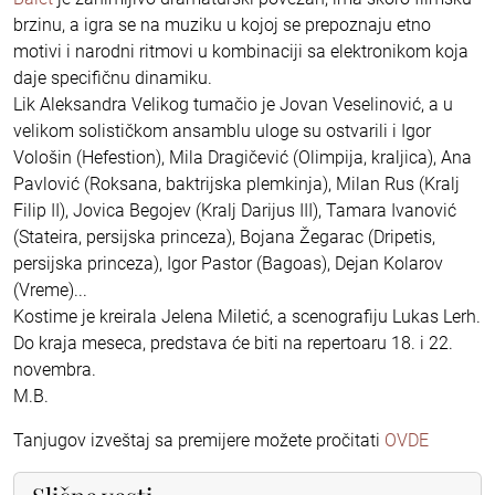
brzinu, a igra se na muziku u kojoj se prepoznaju etno
motivi i narodni ritmovi u kombinaciji sa elektronikom koja
daje specifičnu dinamiku.
Lik Aleksandra Velikog tumačio je Jovan Veselinović, a u
velikom solističkom ansamblu uloge su ostvarili i Igor
Vološin (Hefestion), Mila Dragičević (Olimpija, kraljica), Ana
Pavlović (Roksana, baktrijska plemkinja), Milan Rus (Kralj
Filip II), Jovica Begojev (Kralj Darijus III), Tamara Ivanović
(Stateira, persijska princeza), Bojana Žegarac (Dripetis,
persijska princeza), Igor Pastor (Bagoas), Dejan Kolarov
(Vreme)...
Kostime je kreirala Jelena Miletić, a scenografiju Lukas Lerh.
Do kraja meseca, predstava će biti na repertoaru 18. i 22.
novembra.
M.B.
Tanjugov izveštaj sa premijere možete pročitati
OVDE