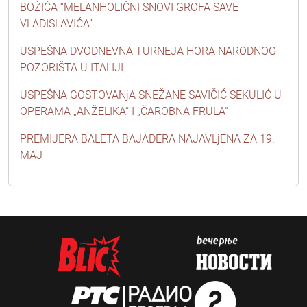
BOŽIĆA “MELANHOLIČNI SNOVI GROFA SAVE
VLADISLAVIĆA”
USPEŠNA DVODNEVNA TURNEJA HORA NARODNOG
POZORIŠTA U ITALIJI
USPEŠNA GOSTOVANjA SNEŽANE SAVIČIĆ SEKULIĆ U
OPERAMA „ANŽELIKA“ I „ČAROBNA FRULA“
PREMIJERA BALETA BAJADERA NAJAVLjENA ZA 19.
MAJ