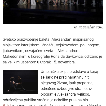
15. novembar 2011.
Svetsko praizvođenje baleta „Aleksandar“, inspirisanog
slojevitom istorijskom ličnošću, vojskovođom, polubogom,
ljubavnikom, osvajačem sveta – Aleksandrom
Makedonskim, u koreografiji Ronalda Savkovića, održano je
sa velikim uspehom u utorak 15. novembra.
Umetničku ekipu predstave u kojoj
se, iako ne prati narativnu nit
njegovog života, ipak prepoznaju
određene uzbudljive stranice iz
biografije Aleksandra Velikog,
oduševljena publika vraćala je nekoliko puta na bis.
Balet
je zanimljivo dramaturški povezan, ima skoro filmsku