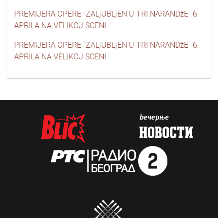
PREMIJERA OPERE "ZALjUBLjEN U TRI NARANDžE" 6.
APRILA NA VELIKOJ SCENI
PREMIJERA OPERE “ZALjUBLjEN U TRI NARANDžE” 6.
APRILA NA VELIKOJ SCENI