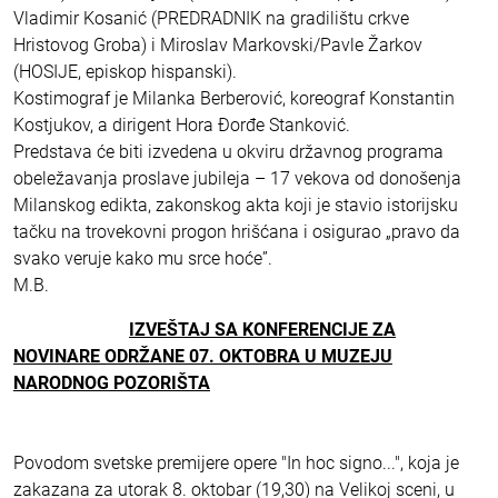
Vladimir Kosanić (PREDRADNIK na gradilištu crkve
Hristovog Groba) i Miroslav Markovski/Pavle Žarkov
(HOSIJE, episkop hispanski).
Kostimograf je Milanka Berberović, koreograf Konstantin
Kostjukov, a dirigent Hora Đorđe Stanković.
Predstava će biti izvedena u okviru državnog programa
obeležavanja proslave jubileja – 17 vekova od donošenja
Milanskog edikta, zakonskog akta koji je stavio istorijsku
tačku na trovekovni progon hrišćana i osigurao „pravo da
svako veruje kako mu srce hoće”.
M.B.
IZVEŠTAJ SA KONFERENCIJE ZA
NOVINARE ODRŽANE 07. OKTOBRA U MUZEJU
NARODNOG POZORIŠTA
Povodom svetske premijere opere "In hoc signo...", koja je
zakazana za utorak 8. oktobar (19,30) na Velikoj sceni, u