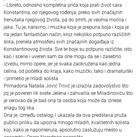
- Libreto, odnosno kompletna priča koja prati život cara
Konstantina, od njegovog rođenja, preko svih značajnih
trenutaka njegovog života, pa do smrti, je veoma moćna i
jaka. Tu je, naravno, i muzika koja je prepuna boja i koja je
na jedan fantastičan način, kroz nekoliko potpuno različitih
slika, prenela atmosferu svih značajnih događaja iz
Konstantinovog života. Sve te boje su potpuno različite, isto
kao i scene i uveren sam da one mogu da se i zasebno
izvedu, mimo opere, jer je svaka zaokružena kao jedna
celina, od početka do kraja, kako muzički, tako i dramaturški
- primetio je mladi solista.
Primadona Nataša Jović Trivić je izrazila zadovoljstvo što
joj je poveren lik svete Jelena i zahvalila se Miladinoviću što
je verovao da je baš ona ta osoba koja može da iznese
snagu tog lika.
Ona je, između ostalog, i ukazala da ova predstava pruža
publici priliku da upozna mnogo mladih, kvalitetnih solista
koji, kako je napomenula, apsolutno zaslužuju mesto u