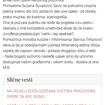
ansamblu Opere Narodnog pozorišta.
Primadona Suzana Šuvaković Savić se pohvalno izrazila
prema svemu što čini sastavni deo ove opere - od libreta,
preko muzike, do kostima, scenografije...
Ona je pozvala publiku da dođe da pogleda ovu operu i
obećala u ime kompletne umetničke ekipe da će svako
izvođenje predstavljati "veliki i lep spektakl".
Pomoćnica ministra kulutre i informisanja Slavica Trifunović
rekla je da je obeležavnjem jubileja Milanskog edikta Srbija
uspela da napravi iskorak i pošalje drugačiju sliku o sebi.
- Naše bogato kulturno nasleđe uspeli smo da učinimo
dostupnije našim građanima i celom svetu - dodala je ona.
M.B.
Slične vesti
NA VELIKOJ SCENI ODRŽANA SVETSKA PRAIZVEDBA
OPERE "IN HOC SIGNO..."