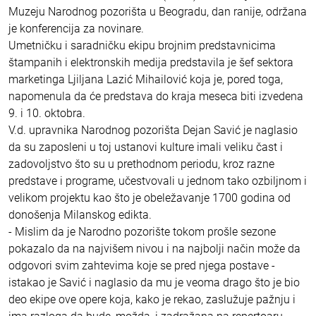
Muzeju Narodnog pozorišta u Beogradu, dan ranije, održana
je konferencija za novinare.
Umetničku i saradničku ekipu brojnim predstavnicima
štampanih i elektronskih medija predstavila je šef sektora
marketinga Ljiljana Lazić Mihailović koja je, pored toga,
napomenula da će predstava do kraja meseca biti izvedena
9. i 10. oktobra.
V.d. upravnika Narodnog pozorišta Dejan Savić je naglasio
da su zaposleni u toj ustanovi kulture imali veliku čast i
zadovoljstvo što su u prethodnom periodu, kroz razne
predstave i programe, učestvovali u jednom tako ozbiljnom i
velikom projektu kao što je obeležavanje 1700 godina od
donošenja Milanskog edikta.
- Mislim da je Narodno pozorište tokom prošle sezone
pokazalo da na najvišem nivou i na najbolji način može da
odgovori svim zahtevima koje se pred njega postave -
istakao je Savić i naglasio da mu je veoma drago što je bio
deo ekipe ove opere koja, kako je rekao, zaslužuje pažnju i