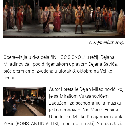
2. septembar 2013.
Opera-vizija u dva dela "IN HOC SIGNO..." u režiji Dejana
Miladinovića i pod dirigentskom upravom Dejana Savića,
biće premijerno izvedena u utorak 8. oktobra na Velikoj
sceni.
Autor libreta je Dejan Miladinović, koji
je sa Mirašom Vuksanovićem
zadužen i za scenografiju, a muziku
je komponovao Don Marko Frisina.
U podeli su Marko Kalajanović / Vuk
Zekić (KONSTANTIN VELIKI, imperator rimski), Nataša Jović