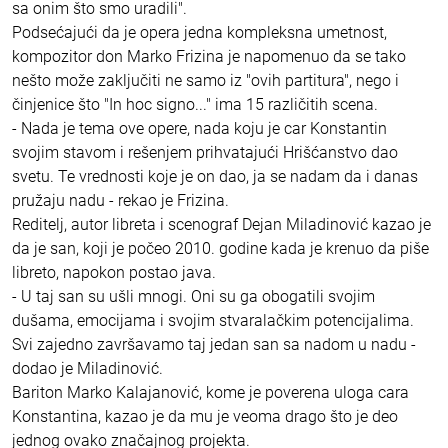
sa onim što smo uradili".
Podsećajući da je opera jedna kompleksna umetnost,
kompozitor don Marko Frizina je napomenuo da se tako
nešto može zaključiti ne samo iz "ovih partitura", nego i
činjenice što "In hoc signo..." ima 15 različitih scena.
- Nada je tema ove opere, nada koju je car Konstantin
svojim stavom i rešenjem prihvatajući Hrišćanstvo dao
svetu. Te vrednosti koje je on dao, ja se nadam da i danas
pružaju nadu - rekao je Frizina.
Reditelj, autor libreta i scenograf Dejan Miladinović kazao je
da je san, koji je počeo 2010. godine kada je krenuo da piše
libreto, napokon postao java.
- U taj san su ušli mnogi. Oni su ga obogatili svojim
dušama, emocijama i svojim stvaralačkim potencijalima.
Svi zajedno završavamo taj jedan san sa nadom u nadu -
dodao je Miladinović.
Bariton Marko Kalajanović, kome je poverena uloga cara
Konstantina, kazao je da mu je veoma drago što je deo
jednog ovako značajnog projekta.