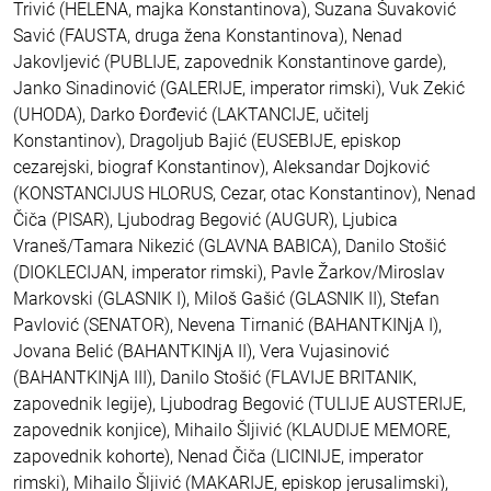
Trivić (HELENA, majka Konstantinova), Suzana Šuvaković
Savić (FAUSTA, druga žena Konstantinova), Nenad
Jakovljević (PUBLIJE, zapovednik Konstantinove garde),
Janko Sinadinović (GALERIJE, imperator rimski), Vuk Zekić
(UHODA), Darko Đorđević (LAKTANCIJE, učitelj
Konstantinov), Dragoljub Bajić (EUSEBIJE, episkop
cezarejski, biograf Konstantinov), Aleksandar Dojković
(KONSTANCIJUS HLORUS, Cezar, otac Konstantinov), Nenad
Čiča (PISAR), Ljubodrag Begović (AUGUR), Ljubica
Vraneš/Tamara Nikezić (GLAVNA BABICA), Danilo Stošić
(DIOKLECIJAN, imperator rimski), Pavle Žarkov/Miroslav
Markovski (GLASNIK I), Miloš Gašić (GLASNIK II), Stefan
Pavlović (SENATOR), Nevena Tirnanić (BAHANTKINjA I),
Jovana Belić (BAHANTKINjA II), Vera Vujasinović
(BAHANTKINjA III), Danilo Stošić (FLAVIJE BRITANIK,
zapovednik legije), Ljubodrag Begović (TULIJE AUSTERIJE,
zapovednik konjice), Mihailo Šljivić (KLAUDIJE MEMORE,
zapovednik kohorte), Nenad Čiča (LICINIJE, imperator
rimski), Mihailo Šljivić (MAKARIJE, episkop jerusalimski),