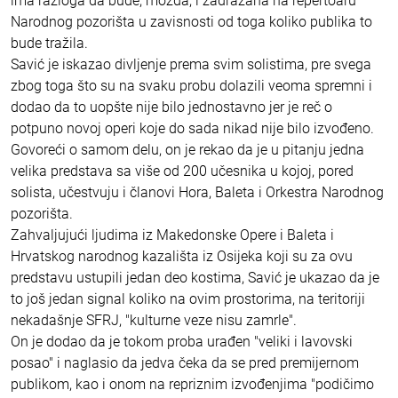
ima razloga da bude, možda, i zadražana na repertoaru
Narodnog pozorišta u zavisnosti od toga koliko publika to
bude tražila.
Savić je iskazao divljenje prema svim solistima, pre svega
zbog toga što su na svaku probu dolazili veoma spremni i
dodao da to uopšte nije bilo jednostavno jer je reč o
potpuno novoj operi koje do sada nikad nije bilo izvođeno.
Govoreći o samom delu, on je rekao da je u pitanju jedna
velika predstava sa više od 200 učesnika u kojoj, pored
solista, učestvuju i članovi Hora, Baleta i Orkestra Narodnog
pozorišta.
Zahvaljujući ljudima iz Makedonske Opere i Baleta i
Hrvatskog narodnog kazališta iz Osijeka koji su za ovu
predstavu ustupili jedan deo kostima, Savić je ukazao da je
to još jedan signal koliko na ovim prostorima, na teritoriji
nekadašnje SFRJ, "kulturne veze nisu zamrle".
On je dodao da je tokom proba urađen "veliki i lavovski
posao" i naglasio da jedva čeka da se pred premijernom
publikom, kao i onom na repriznim izvođenjima "podičimo