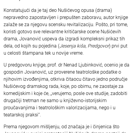
Konstatujući da je taj deo Nušićevog opusa (drama)
nepravedno zapostavljen i prepušten zaboravu, autor knjige
zalaže se za njegovu scensku revitalizaciju. Pošto, pri tome,
koristi gotovo sve relevantne kritičarske ocene Nušićevih
drama, Jovanović uspeva da izgradi kompleksni prikaz tih
dela, od kojih su pojedina (
Jesenja kiša
,
Predgovor
) prvi put
u celosti štampana tek u novije vreme.
U predgovoru knjige, prof. dr Nenad Ljubinković, ocenio je da
gospodin Jovanović, uz proverene teatrološke podatke o
njihovim izvođenjima, otkriva čitaocu čitavo jedno područje
Nušićevog dramskog rada, koje, po obimu, ne zaostaje za
komedijskim i koje će, „verujemo, posle ove studije, zadobiti
drugačiji tretman ne samo u književno-istorijskim
proučavanjima i teatrološkim valorizacijama, nego i u
teatarskoj praksi“.
Prema njegovom mišljenju, od značaja je i činjenica što