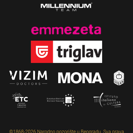
©1868-2026 Narodno pozorište u Beogradu. Sva prava