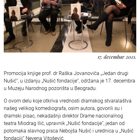
17. decembar 2021.
Promocija knjige prof. dr Raška Jovanovića „Jedan drugi
Nušić“, u izdanju „Nušić fondacije“, održana je 17. decembra
u Muzeju Narodnog pozorišta u Beogradu.
O ovom delu koje otkriva vrednosti dramskog stvaralaštva
našeg velikog komediografa, osim autora, govorili su i
dramski pisac, nekadašnji direktor Drame nacionalnog
teatra Miodrag Ilić, upravnik „Nušić fondacije“, jedan od
potomaka slavnog pisca Nebojša Nušić i urednica u „Nušić
fondaciji“ Nevena Vitošević.