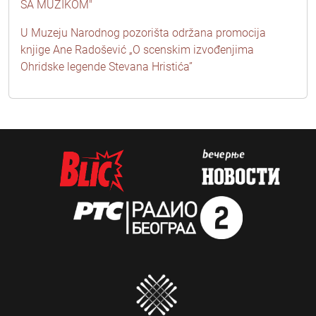
SA MUZIKOM"
U Muzeju Narodnog pozorišta održana promocija
knjige Ane Radošević „O scenskim izvođenjima
Ohridske legende Stevana Hristića”