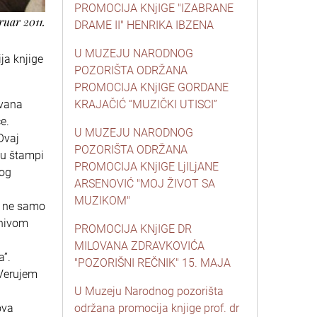
PROMOCIJA KNjIGE "IZABRANE
ruar 2011.
DRAME II" HENRIKA IBZENA
U MUZEJU NARODNOG
ja knjige
POZORIŠTA ODRŽANA
PROMOCIJA KNjIGE GORDANE
ovana
KRAJAČIĆ “MUZIČKI UTISCI”
e.
U MUZEJU NARODNOG
Ovaj
POZORIŠTA ODRŽANA
 u štampi
PROMOCIJA KNjIGE LjILjANE
kog
ARSENOVIĆ "MOJ ŽIVOT SA
MUZIKOM"
u ne samo
rhivom
PROMOCIJA KNjIGE DR
MILOVANA ZDRAVKOVIĆA
a”.
"POZORIŠNI REČNIK" 15. MAJA
 Verujem
U Muzeju Narodnog pozorišta
ova
održana promocija knjige prof. dr