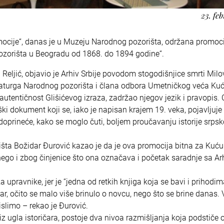
23. feb
mocije“, danas je u Muzeju Narodnog pozorišta, održana promoci
pozorišta u Beogradu od 1868. do 1894 godine“.
ca Reljić, objavio je Arhiv Srbije povodom stogodišnjice smrti Mil
aturga Narodnog pozorišta i člana odbora Umetničkog veća Kuć
 autentičnost Glišićevog izraza, zadržao njegov jezik i pravopis. 
ki dokument koji se, iako je napisan krajem 19. veka, pojavljuje
, doprineće, kako se moglo čuti, boljem proučavanju istorije srps
išta Božidar Đurović kazao je da je ova promocija bitna za Kuć
, nego i zbog činjenice što ona označava i početak saradnje sa A
a upravnike, jer je “jedna od retkih knjiga koja se bavi i prihodim
r, očito se malo više brinulo o novcu, nego što se brine danas.
islimo – rekao je Đurović.
, iz ugla istoričara, postoje dva nivoa razmišljanja koja podstiče 