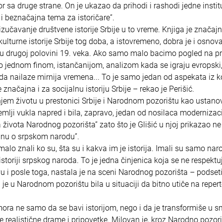
zvor sa druge strane. On je ukazao da prihodi i rashodi jedne instit
 i beznačajna tema za istoričare”.
izučavanje društvene istorije Srbije u to vreme. Knjiga je značaj
i kulturne istorije Srbije tog doba, a istovremeno, dobra je i osnov
je u drugoj polovini 19. veka. Ako samo malo bacimo pogled na p
ćemo jednom finom, istančanijom, analizom kada se igraju evropski
ada nailaze mirnija vremena... To je samo jedan od aspekata iz k
načajna i za socijalnu istoriju Srbije – rekao je Perišić.
em životu u prestonici Srbije i Narodnom pozorištu kao ustanov
zemlji vukla napred i bila, zapravo, jedan od nosilaca modernizaci
ga života Narodnog pozorišta” zato što je Glišić u njoj prikazao 
tinu o srpskom narodu”.
lo znali ko su, šta su i kakva im je istorija. Imali su samo nar
storiji srpskog naroda. To je jedna činjenica koja se ne respektu
ovu i posle toga, nastala je na sceni Narodnog pozorišta – podseti
je u Narodnom pozorištu bila u situaciji da bitno utiče na repert
mora ne samo da se bavi istorijom, nego i da je transformiše u 
e realistične drame i pripovetke. Milovan je, kroz Narodno pozori