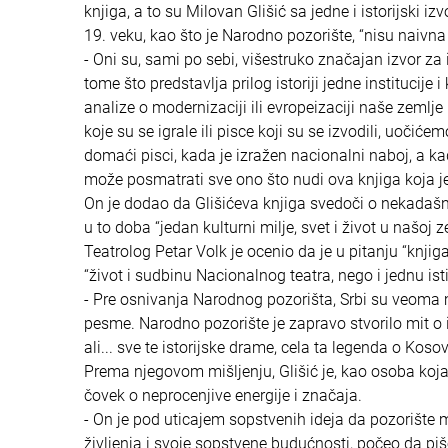
knjiga, a to su Milovan Glišić sa jedne i istorijski i
19. veku, kao što je Narodno pozorište, “nisu naivna
- Oni su, sami po sebi, višestruko značajan izvor za 
tome što predstavlja prilog istoriji jedne institucije 
analize o modernizaciji ili evropeizaciji naše zeml
koje su se igrale ili pisce koji su se izvodili, uoči
domaći pisci, kada je izražen nacionalni naboj, a k
može posmatrati sve ono što nudi ova knjiga koja je z
On je dodao da Glišićeva knjiga svedoči o nekadašnj
u to doba “jedan kulturni milje, svet i život u našoj 
Teatrolog Petar Volk je ocenio da je u pitanju “knji
“život i sudbinu Nacionalnog teatra, nego i jednu is
- Pre osnivanja Narodnog pozorišta, Srbi su veoma ma
pesme. Narodno pozorište je zapravo stvorilo mit o i
ali... sve te istorijske drame, cela ta legenda o Kos
Prema njegovom mišljenju, Glišić je, kao osoba koja 
čovek o neprocenjive energije i značaja.
- On je pod uticajem sopstvenih ideja da pozorište 
življenja i svoje sopstvene budućnosti, počeo da piš