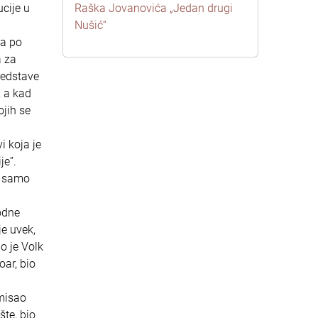
ucije u
Raška Jovanovića „Jedan drugi
Nušić“
na po
a za
redstave
, a kad
ojih se
i koja je
je”.
ne samo
odne
je uvek,
o je Volk
oar, bio
smisao
šte, bio