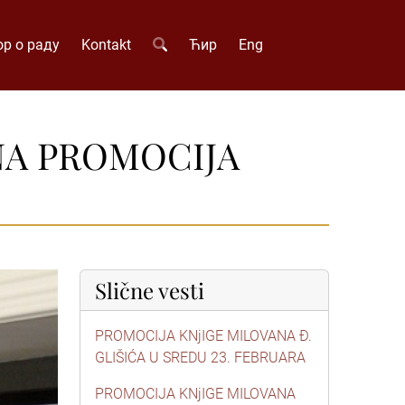
р о раду
Kontakt
Ћир
Eng
NA PROMOCIJA
Slične vesti
PROMOCIJA KNjIGE MILOVANA Đ.
GLIŠIĆA U SREDU 23. FEBRUARA
PROMOCIJA KNjIGE MILOVANA