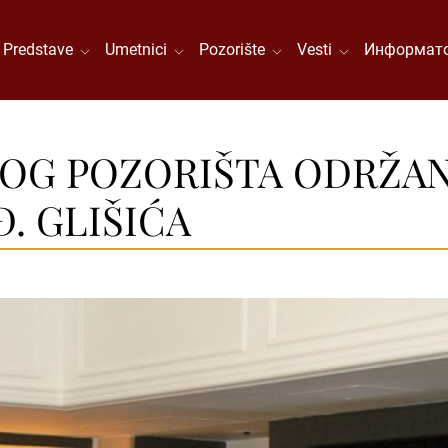
Predstave
Umetnici
Pozorište
Vesti
Информато
OG POZORIŠTA ODRŽA
. GLIŠIĆA