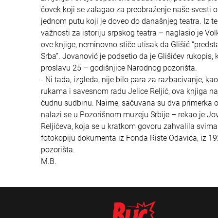
čovek koji se zalagao za preobraženje naše svesti o 
jednom putu koji je doveo do današnjeg teatra. Iz te
važnosti za istoriju srpskog teatra – naglasio je Vo
ove knjige, neminovno stiče utisak da Glišić “predsta
Srba”. Jovanović je podsetio da je Glišićev rukopis, 
proslavu 25 – godišnjice Narodnog pozorišta.
- Ni tada, izgleda, nije bilo para za razbacivanje, k
rukama i savesnom radu Jelice Reljić, ova knjiga na
čudnu sudbinu. Naime, sačuvana su dva primerka od ko
nalazi se u Pozorišnom muzeju Srbije – rekao je Jo
Reljićeva, koja se u kratkom govoru zahvalila svima 
fotokopiju dokumenta iz Fonda Riste Odavića, iz 19
pozorišta.
M.B.