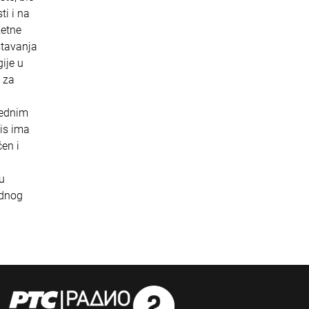
ti i na
zetne
stavanja
ije u
n za
vrednim
pis ima
ćen i
ću
odnog