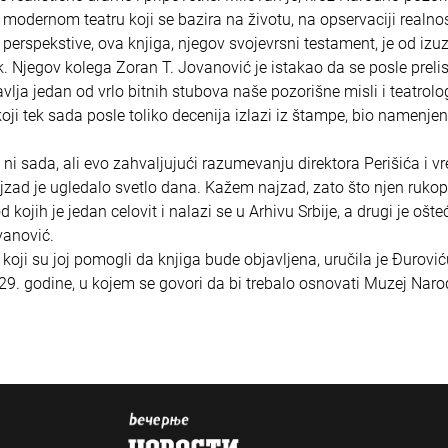
modernom teatru koji se bazira na životu, na opservaciji realnos
 perspekstive, ova knjiga, njegov svojevrsni testament, je od izu
lk. Njegov kolega Zoran T. Jovanović je istakao da se posle preli
vlja jedan od vrlo bitnih stubova naše pozorišne misli i teatrolog
koji tek sada posle toliko decenija izlazi iz štampe, bio namenje
ao ni sada, ali evo zahvaljujući razumevanju direktora Perišića i 
jzad je ugledalo svetlo dana. Kažem najzad, zato što njen ruko
jih je jedan celovit i nalazi se u Arhivu Srbije, a drugi je ošte
vanović.
koji su joj pomogli da knjiga bude objavljena, uručila je Đurovi
29. godine, u kojem se govori da bi trebalo osnovati Muzej Nar