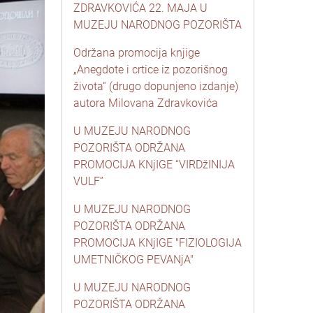
ZDRAVKOVIĆA 22. MAJA U
MUZEJU NARODNOG POZORIŠTA
Održana promocija knjige
„Anegdote i crtice iz pozorišnog
života“ (drugo dopunjeno izdanje)
autora Milovana Zdravkovića
U MUZEJU NARODNOG
POZORIŠTA ODRŽANA
PROMOCIJA KNjIGE “VIRDžINIJA
VULF”
U MUZEJU NARODNOG
POZORIŠTA ODRŽANA
PROMOCIJA KNjIGE "FIZIOLOGIJA
UMETNIČKOG PEVANjA"
U MUZEJU NARODNOG
POZORIŠTA ODRŽANA