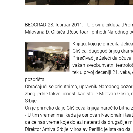
BEOGRAD, 23. februar 2011. - U okviru ciklusa „Pro
Milovana Đ. Glišića „Repertoar i prihodi Narodnog 
Knjigu, koju je priredila Jeli
Glišića, dugogodišnjeg dram
Priređivač je želeći da očuva
važan sveobuhvatni teatrološ
tek u prvoj deceniji 21. veka
pozorišta.
Obraćajući se prisutnima, upravnik Narodnog pozor
zbog jedne takve ličnosti kao što je Milovan Glišić
Srbije.
On je primetio da je Glišićeva knjiga naročito bitna z
- U tim vremenima, kada je osnovan Nacionalni teata
da će nas vreme koje dolazi naterati da drugačije m
Direktor Arhiva Srbije Miroslav Perišić je istakao da