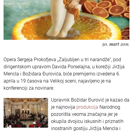
30. mart 2011.
Opera Sergeja Prokofjeva „Zaljubljen u tri narandže“, pod
dirigentskom upravom Davida Porselajna, u korežiji Jiržija
Mencla i Božidara Đurovića, biće premijerno izvedena 6.
aprila u 19 časova na Velikoj sceni, najavljeno je na
konferenciji za novinare.
Upravnik Božidar Đurović je kazao da
je najnovija
produkcija
Narodnog
pozorišta veoma značajna jer je
okupila dvojicu iskusnih i priznatih
inostranih gostiju Jiržija Mencla i