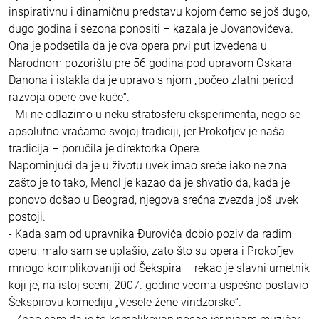
inspirativnu i dinamičnu predstavu kojom ćemo se još dugo,
dugo godina i sezona ponositi – kazala je Jovanovićeva.
Ona je podsetila da je ova opera prvi put izvedena u
Narodnom pozorištu pre 56 godina pod upravom Oskara
Danona i istakla da je upravo s njom „počeo zlatni period
razvoja opere ove kuće“.
- Mi ne odlazimo u neku stratosferu eksperimenta, nego se
apsolutno vraćamo svojoj tradiciji, jer Prokofjev je naša
tradicija – poručila je direktorka Opere.
Napominjući da je u životu uvek imao sreće iako ne zna
zašto je to tako, Mencl je kazao da je shvatio da, kada je
ponovo došao u Beograd, njegova srećna zvezda još uvek
postoji.
- Kada sam od upravnika Đurovića dobio poziv da radim
operu, malo sam se uplašio, zato što su opera i Prokofjev
mnogo komplikovaniji od Šekspira – rekao je slavni umetnik
koji je, na istoj sceni, 2007. godine veoma uspešno postavio
Šekspirovu komediju „Vesele žene vindzorske“.