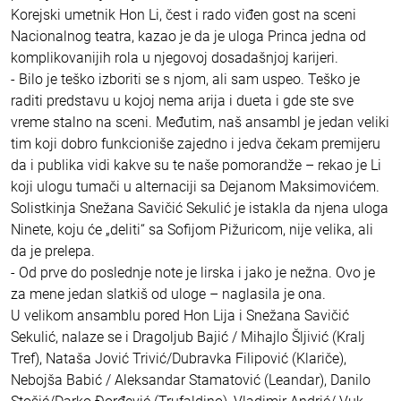
Korejski umetnik Hon Li, čest i rado viđen gost na sceni
Nacionalnog teatra, kazao je da je uloga Princa jedna od
komplikovanijih rola u njegovoj dosadašnjoj karijeri.
- Bilo je teško izboriti se s njom, ali sam uspeo. Teško je
raditi predstavu u kojoj nema arija i dueta i gde ste sve
vreme stalno na sceni. Međutim, naš ansambl je jedan veliki
tim koji dobro funkcioniše zajedno i jedva čekam premijeru
da i publika vidi kakve su te naše pomorandže – rekao je Li
koji ulogu tumači u alternaciji sa Dejanom Maksimovićem.
Solistkinja Snežana Savičić Sekulić je istakla da njena uloga
Ninete, koju će „deliti“ sa Sofijom Pižuricom, nije velika, ali
da je prelepa.
- Od prve do poslednje note je lirska i jako je nežna. Ovo je
za mene jedan slatkiš od uloge – naglasila je ona.
U velikom ansamblu pored Hon Lija i Snežana Savičić
Sekulić, nalaze se i Dragoljub Bajić / Mihajlo Šljivić (Kralj
Tref), Nataša Jović Trivić/Dubravka Filipović (Klariče),
Nebojša Babić / Aleksandar Stamatović (Leandar), Danilo