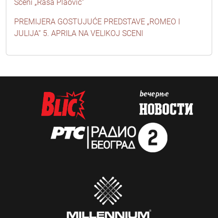
Sceni „Raša Plaović“
PREMIJERA GOSTUJUĆE PREDSTAVE „ROMEO I
JULIJA“ 5. APRILA NA VELIKOJ SCENI