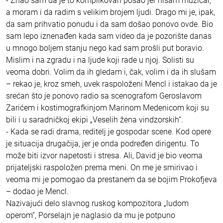
- Znao sam da je to komplikovan posao jer nisam muzičar,
a moram i da radim s velikim brojem ljudi. Drago mi je, ipak,
da sam prihvatio ponudu i da sam došao ponovo ovde. Bio
sam lepo iznenađen kada sam video da je pozorište danas
u mnogo boljem stanju nego kad sam prošli put boravio.
Mislim i na zgradu i na ljude koji rade u njoj. Solisti su
veoma dobri. Volim da ih gledam i, čak, volim i da ih slušam
– rekao je, kroz smeh, uvek raspoloženi Mencl i istakao da je
srećan što je ponovo radio sa scenografom Geroslavom
Zarićem i kostimografkinjom Marinom Medenicom koji su
bili i u saradničkoj ekipi „Veselih žena vindzorskih“.
- Kada se radi drama, reditelj je gospodar scene. Kod opere
je situacija drugačija, jer je onda podređen dirigentu. To
može biti izvor napetosti i stresa. Ali, David je bio veoma
prijateljski raspoložen prema meni. On me je smirivao i
veoma mi je pomogao da prestanem da se bojim Prokofjeva
– dodao je Mencl.
Nazivajući delo slavnog ruskog kompozitora „ludom
operom“, Porselajn je naglasio da mu je potpuno