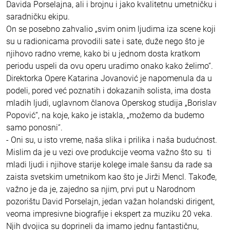
Davida Porselajna, ali i brojnu i jako kvalitetnu umetničku i
saradničku ekipu.
On se posebno zahvalio „svim onim ljudima iza scene koji
su u radionicama provodili sate i sate, duže nego što je
njihovo radno vreme, kako bi u jednom dosta kratkom
periodu uspeli da ovu operu uradimo onako kako želimo“.
Direktorka Opere Katarina Jovanović je napomenula da u
podeli, pored već poznatih i dokazanih solista, ima dosta
mladih ljudi, uglavnom članova Operskog studija „Borislav
Popović“, na koje, kako je istakla, „možemo da budemo
samo ponosni“.
- Oni su, u isto vreme, naša slika i prilika i naša budućnost.
Mislim da je u vezi ove produkcije veoma važno što su ti
mladi ljudi i njihove starije kolege imale šansu da rade sa
zaista svetskim umetnikom kao što je Jirži Mencl. Takođe,
važno je da je, zajedno sa njim, prvi put u Narodnom
pozorištu David Porselajn, jedan važan holandski dirigent,
veoma impresivne biografije i ekspert za muziku 20 veka.
Njih dvojica su doprineli da imamo jednu fantastičnu,