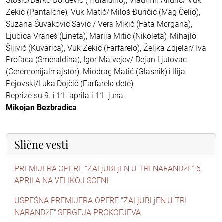
Stošić/Darko Đorđević (Trufaldino), Vladimir Andrić/ Vuk
Zekić (Pantalone), Vuk Matić/ Miloš Đuričić (Mag Čelio),
Suzana Šuvaković Savić / Vera Mikić (Fata Morgana),
Ljubica Vraneš (Lineta), Marija Mitić (Nikoleta), Mihajlo
Šljivić (Kuvarica), Vuk Zekić (Farfarelo), Željka Zdjelar/ Iva
Profaca (Smeraldina), Igor Matvejev/ Dejan Ljutovac
(Ceremonijalmajstor), Miodrag Matić (Glasnik) i Ilija
Pejovski/Luka Dojčić (Farfarelo dete).
Reprize su 9. i 11. aprila i 11. juna.
Mikojan Bezbradica
Slične vesti
PREMIJERA OPERE “ZALjUBLjEN U TRI NARANDžE” 6.
APRILA NA VELIKOJ SCENI
USPEŠNA PREMIJERA OPERE "ZALjUBLjEN U TRI
NARANDžE" SERGEJA PROKOFJEVA