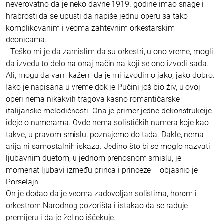
neverovatno da je neko davne 1919. godine imao snage i
hrabrosti da se upusti da napiše jednu operu sa tako
komplikovanim i veoma zahtevnim orkestarskim
deonicama.
- Teško mi je da zamislim da su orkestri, u ono vreme, mogli
da izvedu to delo na onaj način na koji se ono izvodi sada.
Ali, mogu da vam kažem da je mi izvodimo jako, jako dobro.
Iako je napisana u vreme dok je Pučini još bio živ, u ovoj
operi nema nikakvih tragova kasno romantičarske
italijanske melodičnosti. Ona je primer jedne dekonstrukcije
ideje o numerama. Ovde nema solističkih numera koje kao
takve, u pravom smislu, poznajemo do tada. Dakle, nema
arija ni samostalnih iskaza. Jedino što bi se moglo nazvati
ljubavnim duetom, u jednom prenosnom smislu, je
momenat ljubavi između princa i princeze – objasnio je
Porselajn.
On je dodao da je veoma zadovoljan solistima, horom i
orkestrom Narodnog pozorišta i istakao da se raduje
premijeru i da je željno iščekuje.