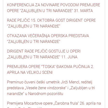
KONFERENCIJA ZA NOVINARE POVODOM PREMIJERE
OPERE “ZALjUBLjEN U TRI NARANDžE” 31. MARTA
RADE PEJČIĆ 15. OKTOBRA GOST DIRIGENT OPERE
“ZALjUBLjEN U TRI NARANDžE”
OTKAZANA VEČERAŠNjA OPERSKA PREDSTAVA
“ZALjUBLjEN U TRI NARANDžE“
DIRIGENT RADE PEJČIĆ GOSTUJE U OPERI
„ZALjUBLjEN U TRI NARANDžE“ 11. JUNA
PREMIJERA OPERE "TOSKA" ĐAKOMA PUČINIJA 2.
APRILA NA VELIKOJ SCENI
Preminuo čuveni češki umetnik Jirži Mencl, reditelj
predstava „Vesele žene vindzorske“ i „Zaljubljen u tri
narandže“ u Narodnom pozorištu
Premijera Mocartove opere „Čarobna frula“ 26. aprila na