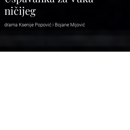
ničijeg
drama Ksenije Popović i Bojane Mijović