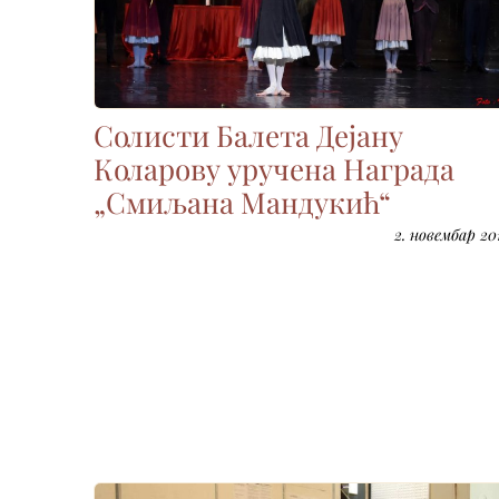
Солисти Балета Дејану
Коларову уручена Награда
„Смиљана Мандукић“
2. новембар 201