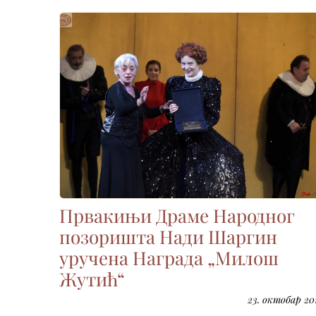
Првакињи Драме Народног
позоришта Нади Шаргин
уручена Награда „Милош
Жутић“
23. октобар 201