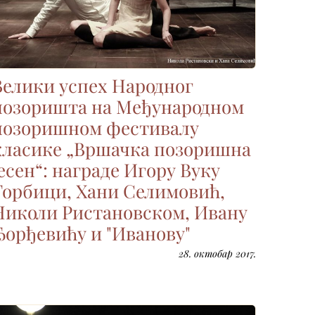
Велики успех Народног
позоришта на Међународном
позоришном фестивалу
класике „Вршачка позоришна
јесен“: награде Игору Вуку
Торбици, Хани Селимовић,
Николи Ристановском, Ивану
Ђорђевићу и "Иванову"
28. октобар 2017.