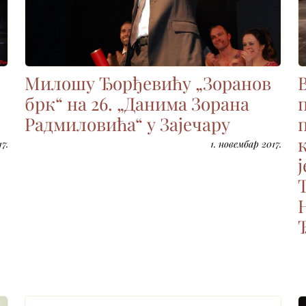
Милошу Ђорђевићу „Зоранов
брк“ на 26. „Данима Зорана
Радмиловића“ у Зајечару
7.
1. новембар 2017.