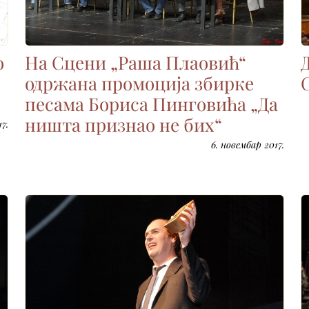
о
На Сцени „Раша Плаовић“
одржана промоција збирке
песама Бориса Пинговића „Да
ништа признао не бих“
7.
6. новембар 2017.