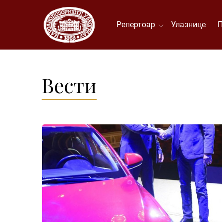
Репертоар
Улазнице
Вести