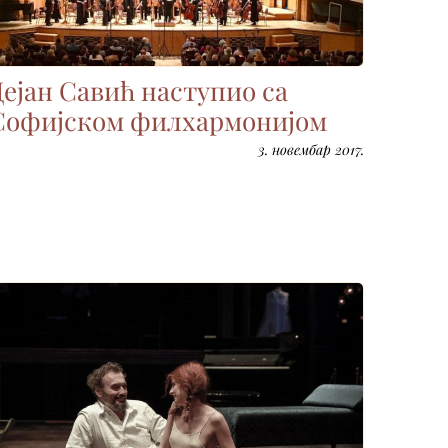
Дејан Савић наступио са
Софијском филхармонијом
3. новембар 2017.