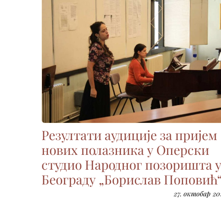
Резултати аудиције за пријем
нових полазника у Оперски
студио Народног позоришта 
Београду „Борислав Поповић
27. октобар 201