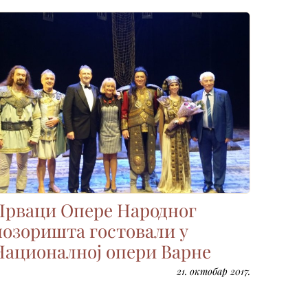
Прваци Опере Народног
позоришта гостовали у
Националној опери Варне
21. октобар 2017.