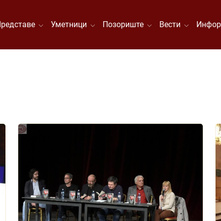
Представе
Уметници
Позориште
Вести
Инфор