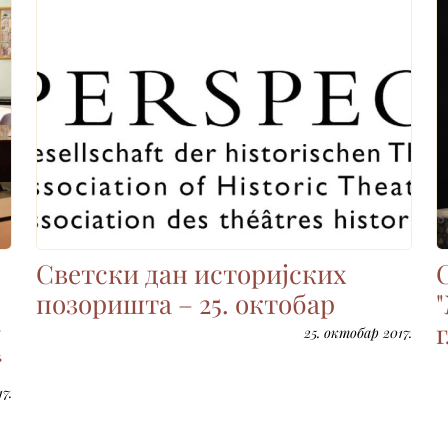
Светски дан историјских
позоришта – 25. октобар
у
25. октобар 2017.
“
7.