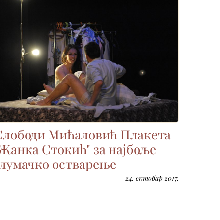
Слободи Мићаловић Плакета
"Жанка Стокић" за најбоље
глумачко остварење
24. октобар 2017.