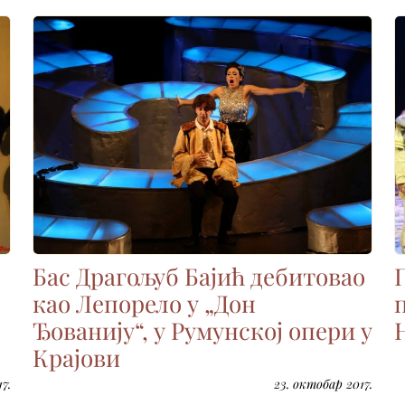
Бас Драгољуб Бајић дебитовао
као Лепорело у „Дон
Ђованију“, у Румунској опери у
Крајови
7.
23. октобар 2017.