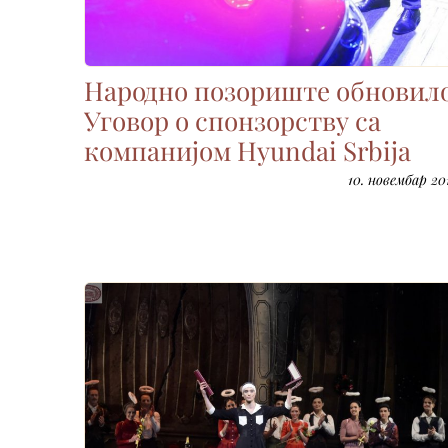
Народно позориште обновил
Уговор о спонзорству са
компанијом Hyundai Srbija
10. новембар 201