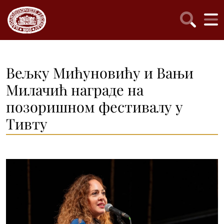
Вељку Мићуновићу и Вањи
Милачић награде на
позоришном фестивалу у
Тивту