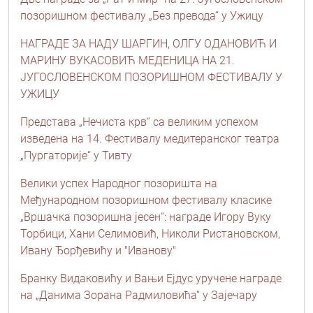
позоришном фестивалу „Без превода“ у Ужицу
НАГРАДЕ ЗА НАДУ ШАРГИН, ОЛГУ ОДАНОВИЋ И
МАРИНУ ВУКАСОВИЋ МЕДЕНИЦА НА 21.
ЈУГОСЛОВЕНСКОМ ПОЗОРИШНОМ ФЕСТИВАЛУ У
УЖИЦУ
Представа „Нечиста крв“ сa великим успехом
изведена на 14. Фестивалу медитеранског театра
„Пургаторије“ у Тивту
Велики успех Народног позоришта на
Међународном позоришном фестивалу класике
„Вршачка позоришна јесен“: награде Игору Вуку
Торбици, Хани Селимовић, Николи Ристановском,
Ивану Ђорђевићу и "Иванову"
Бранку Видаковићу и Вањи Ејдус уручене награде
на „Данима Зорана Радмиловића“ у Зајечару