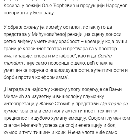
Kосића, у режији Оље Ђорђевић и продукцији Народног
позоришта у Београду.
У образложењу је, између осталог, истакнуто да
представа у Мићуновићевој режији „на сцену доноси
ретко виђену уметничку храброст – креацију која руши
границе класичног театра и претвара га у простор
имагинације, снова и метафоре“, као и да
Contra
mundum
„није само позоришно дело, већ снажна
уметничка порука о индивидуалности, аутентичности и
борби против конформизма“.
„Награда за најбољу женску улогу додељује се Вањи
Милачић за изузетну и вишеслојну глумачку
интерпретацију Жанке Стокић у представи
Централа за
хумор
, која спаја емотивну аутентичност, техничку
прецизност и дубоко хуману емоцију. Својом глумачком
снагом Милачић успева да споји елеганцију и бол,
хумор и тугу, тишину и крик. Њена улога није само