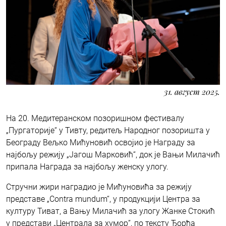
31. август 2025.
На 20. Медитеранском позоришном фестивалу
„Пургаторије“ у Тивту, редитељ Народног позоришта у
Београду Вељко Мићуновић освојио је Награду за
најбољу режију „Јагош Марковић“, док је Вањи Милачић
припала Награда за најбољу женску улогу.
Стручни жири наградио је Мићуновића за режију
представе „Contra mundum“, у продукцији Центра за
културу Тиват, а Вању Милачић за улогу Жанке Стокић
у представи „Централа за хумор”, по тексту Ђорђа