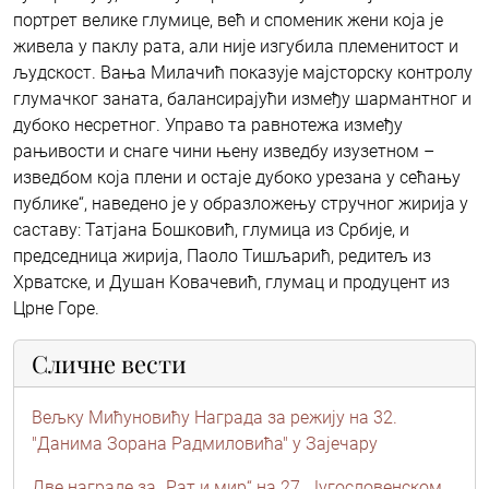
портрет велике глумице, већ и споменик жени која је
живела у паклу рата, али није изгубила племенитост и
људскост. Вања Милачић показује мајсторску контролу
глумачког заната, балансирајући између шармантног и
дубоко несретног. Управо та равнотежа између
рањивости и снаге чини њену изведбу изузетном –
изведбом која плени и остаје дубоко урезана у сећању
публике“, наведено је у образложењу стручног жирија у
саставу: Татјана Бошковић, глумица из Србије, и
председница жирија, Паоло Тишљарић, редитељ из
Хрватске, и Душан Kовачевић, глумац и продуцент из
Црне Горе.
Сличне вести
Вељку Мићуновићу Награда за режију на 32.
"Данима Зорана Радмиловића" у Зајечару
Две награде за „Рат и мир“ на 27. Југословенском