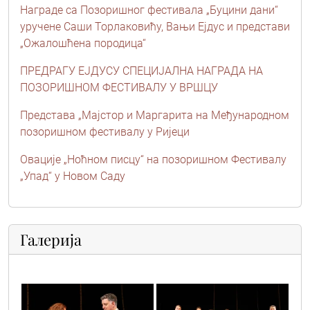
Награде са Позоришног фестивала „Буцини дани“
уручене Саши Торлаковићу, Вањи Ејдус и представи
„Ожалошћена породица“
ПРЕДРАГУ ЕЈДУСУ СПЕЦИЈАЛНА НАГРАДА НА
ПОЗОРИШНОМ ФЕСТИВАЛУ У ВРШЦУ
Представа „Мајстор и Маргарита на Међународном
позоришном фестивалу у Ријеци
Овације „Ноћном писцу“ на позоришном Фестивалу
„Упад“ у Новом Саду
Галерија